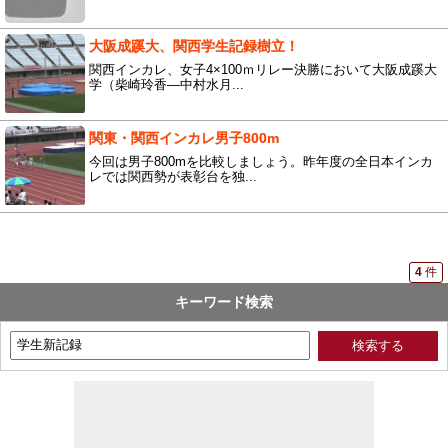
大阪成蹊大、関西学生記録樹立！
関西インカレ、女子4×100ｍリレー決勝において大阪成蹊大
学（柴崎玲香―中村水月...
関東・関西インカレ男子800m
今回は男子800mを比較しましょう。昨年度の全日本インカ
レでは関西勢が表彰台を独...
4
件
キーワード検索