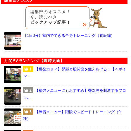
編集部オススメ
編集部のオススメ！
今、読むべき
ピックアップ記事！
【1日3分】室内でできる全身トレーニング（初級編）
月間PVランキング【随時更新】
【爆発力ＵＰ】臀部と股関節を鍛えあげる！【４ポイ
ン…
【補強メニューにもおすすめ】臀部筋を刺激するフロ
ッ…
【練習メニュー】階段でスピードトレーニング（9
種）