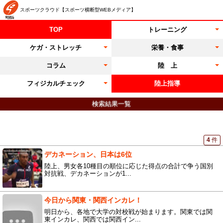
スポーツクラウド【スポーツ横断型WEBメディア】
TOP
トレーニング
ケガ・ストレッチ
栄養・食事
コラム
陸 上
フィジカルチェック
陸上指導
検索結果一覧
4
件
デカネーション、日本は6位
陸上、男女各10種目の順位に応じた得点の合計で争う国別
対抗戦、デカネーションが1...
今日から関東・関西インカレ！
明日から、各地で大学の対校戦が始まります。関東では関
東インカレ、関西では関西イン...