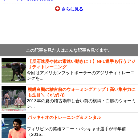
さらに見る
この記事を見た人はこんな記事も見てます。
【反応速度や体の素速い動きに！】NFL選手も行うアジ
リティトレーニング
今回はアメリカンフットボーラーのアジリティトレーニ
ングを...
横綱白鵬の稽古前のウォーミングアップ！高い集中力に
も注目＼_(ｏ'д')ﾉ))
2013年の夏の稽古場申し合い前の横綱・白鵬のウォーミ
ン...
パッキャオのトレーニング＆メンタル
フィリピンの英雄マニー・パッキャオ選手が半年前
（2015...