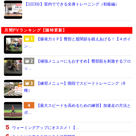
【1日3分】室内でできる全身トレーニング（初級編）
月間PVランキング【随時更新】
【爆発力ＵＰ】臀部と股関節を鍛えあげる！【４ポイ
ン…
【補強メニューにもおすすめ】臀部筋を刺激するフロ
ッ…
【練習メニュー】階段でスピードトレーニング（9
種）
【最大スピードを高めるための練習】加速走の方法と
ポ…
ウォーミングアップにオススメ！【…