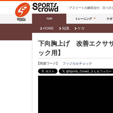
- アスリートの練習法や、日々
TOP
トレーニング
ケガ
HOME
知識
ケガ
下向胸上げ 改善エクサ
ック用】
【関連ワード】
フィジカルチェック