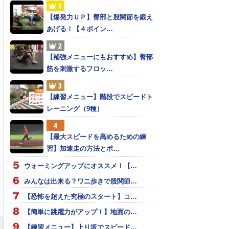
【爆発力ＵＰ】臀部と股関節を鍛え
あげる！【４ポイン…
【補強メニューにもおすすめ】臀部
筋を刺激するフロッ…
【練習メニュー】階段でスピードト
レーニング（9種）
【最大スピードを高めるための練
習】加速走の方法とポ…
ウォーミングアップにオススメ！【…
みんなは出来る？ワニ歩きで股関節…
【恐怖を超えた究極のスタート】コ…
【簡単に跳躍力がアップ！】地面の…
【練習メニュー】上り坂でスピード…