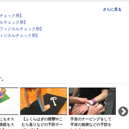
さらに見る
チェック用】
ルチェック用】
フィジカルチェック用】
ィジカルチェック用】
す。
にもオス
【ふくらはぎの痙攣やこ
手首のテーピングをして
ケガ
張筋をス
むら返りなどの予防テー
手首の捻挫などの予防を
所！