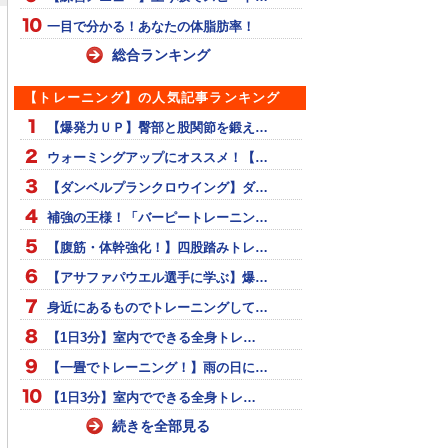
一目で分かる！あなたの体脂肪率！
総合ランキング
【トレーニング】の人気記事ランキング
【爆発力ＵＰ】臀部と股関節を鍛え…
ウォーミングアップにオススメ！【…
【ダンベルプランクロウイング】ダ…
補強の王様！「バーピートレーニン…
【腹筋・体幹強化！】四股踏みトレ…
【アサファパウエル選手に学ぶ】爆…
身近にあるものでトレーニングして…
【1日3分】室内でできる全身トレ…
【一畳でトレーニング！】雨の日に…
【1日3分】室内でできる全身トレ…
をすると厄介な箇
腰痛に使えるテーピング
シンスプリントが多くな
続きを全部見る
脹脛（ふくらはぎ）
る時期。手軽にすねの奥