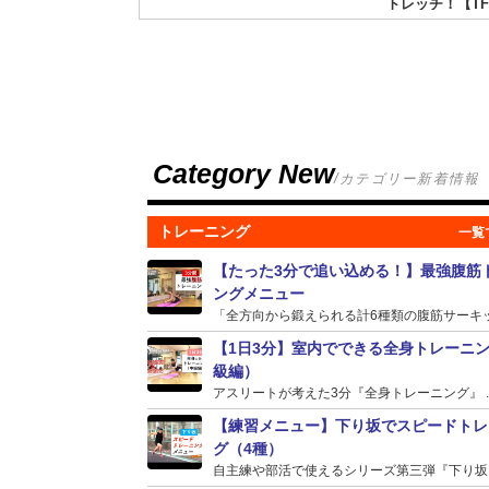
トレッチ！【TF
Category New
/カテゴリー新着情報
トレーニング
【たった3分で追い込める！】最強腹筋
ングメニュー
「全方向から鍛えられる計6種類の腹筋サーキット
【1日3分】室内でできる全身トレーニ
級編）
アスリートが考えた3分『全身トレーニング』 ..
【練習メニュー】下り坂でスピードトレ
グ（4種）
自主練や部活で使えるシリーズ第三弾『下り坂』の