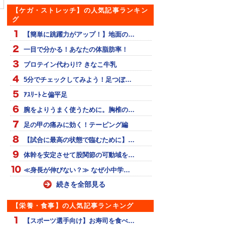
ーピング！
をほぐせるセルフケア
【ケガ・ストレッチ】の人気記事ランキン
グ
【簡単に跳躍力がアップ！】地面の…
一目で分かる！あなたの体脂肪率！
プロテイン代わり!? きなこ牛乳
5分でチェックしてみよう！足つぼ…
ｱｽﾘｰﾄと偏平足
腕をよりうまく使うために。胸椎の…
足の甲の痛みに効く！テーピング編
【試合に最高の状態で臨むために】…
体幹を安定させて股関節の可動域を…
≪身長が伸びない？≫ なぜ小中学…
続きを全部見る
【栄養・食事】の人気記事ランキング
【スポーツ選手向け】お寿司を食べ…