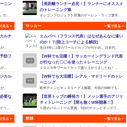
ーニン
【長距離ランナー必見！】ランナーにオススメ
のトレーニング集
...
オレゴンプロジェクト所属のゲーレン・ラップ選手...
サッカー
カルチ
エムバぺ（フランス代表）はなぜあんなに速い
のか！？[陸上コーチによる解説]
...
先日4年に1度のワールドカップが行われ、日本代...
予防フ
【W杯でも活躍！】サッカーイングランド代表
が行なった〇〇を使ったトレーニング
...
２０１８年ワールドカップ盛り上がりましたね！ ...
ジカル
【W杯でも大活躍】レアル・マドリードのトレ
ーニング
...
欧州チャンピオンズリーグ３連覇、今回のW杯でも...
必要な
【世界トップの瞬発力！】メッシ選手のアジリ
ティトレーニング【間も無くW杯開幕！】
...
５度のバロンドール受賞、5回のチャンピオンズリ...
野球