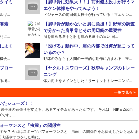
タイミ
【肩甲骨に効果大！！】前田健太投手が行うマ
エケン体操をやってみよう！
...
ドジャースの前田健太投手が行っている「マエケン...
養素
【肩甲骨が動かないと肩に負担！】野球の調査
で分かった肩甲骨とその周辺筋の重要性
...
肩を痛める選手と肘を痛める選手の違い 同...
によく
「投げる」動作中、肩の内部では何が起こって
いるのか？
...
野球のみならず人間の一般的な動作に含まれる「投...
プロー
【ヤクルトスワローズ】秋季キャンプのトレー
ニング
...
体力向上をメインとした「サーキットトレーニング...
ていたシューズ！！
手達の頑張りを支える、あるアイテムがあったんです。 それは「NIKE Zoom
ズです。...
ォーマンスと「虫歯」の関係性
すか？ 今回はスポーツパフォーマンスと「虫歯」の関係性をお伝えしたいと思いま
肉痛やケガをした時に、...