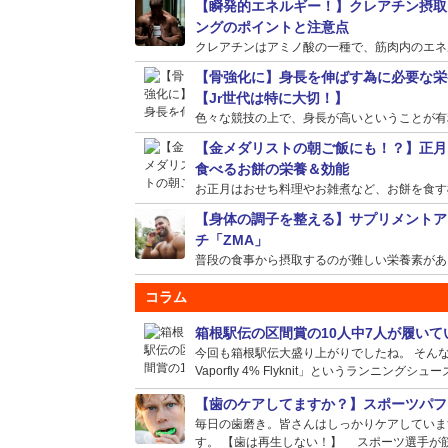
【瞬発的エネルギー！】クレアチン摂取
ングのポイントと注意点
クレアチンはアミノ酸の一種で、筋肉内のエネルギ
【骨強化に】身長を伸ばす為に必要な栄
【Jr世代は特に大切！】
色々な競技の上で、身長が高いということが有利に
【金メダリストの朝ご飯にも！？】正月
食べるお餅の栄養＆効能
お正月はおせち料理やお雑煮など、お餅を食す機会
【身体の調子を整える】サプリメントア
チ「ZMA」
普段の食事から摂取するのが難しい栄養素がある場
コラム
箱根駅伝の区間賞の10人中7人が履い
今回も箱根駅伝大盛り上がりでしたね。 そんな選
Vaporfly 4% Flyknit」というランニングシュー
【歯のケアしてますか？】スポーツパフ
毎日の歯磨き。皆さんはしっかりケアしていま
す。 【歯は再生しない！】 スポーツ選手が筋