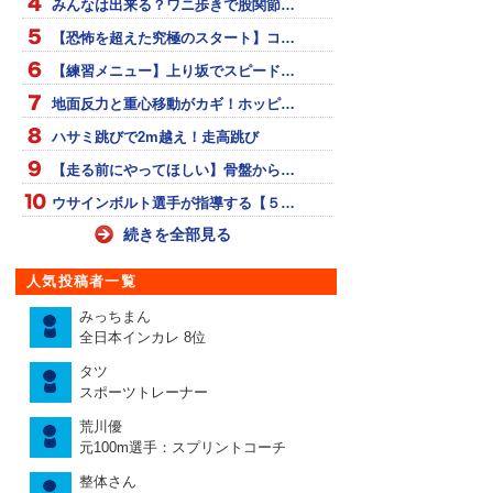
みんなは出来る？ワニ歩きで股関節…
【恐怖を超えた究極のスタート】コ…
【練習メニュー】上り坂でスピード…
地面反力と重心移動がカギ！ホッピ…
ハサミ跳びで2m越え！走高跳び
【走る前にやってほしい】骨盤から…
ウサインボルト選手が指導する【５…
続きを全部見る
人気投稿者一覧
みっちまん
全日本インカレ 8位
タツ
スポーツトレーナー
荒川優
元100m選手：スプリントコーチ
整体さん