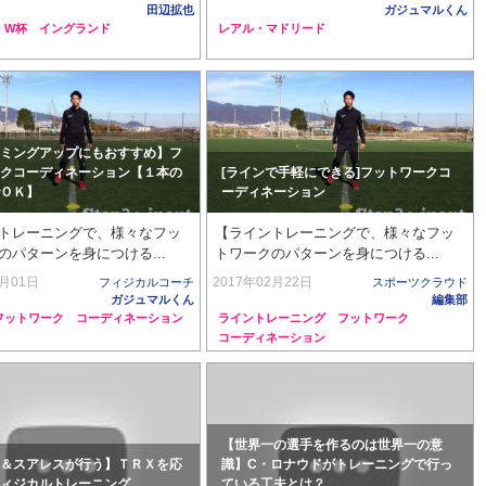
田辺拡也
ガジュマルくん
W杯
イングランド
レアル・マドリード
ミングアップにもおすすめ】フ
クコーディネーション【１本の
[ラインで手軽にできる]フットワークコ
ＯＫ】
ーディネーション
トレーニングで、様々なフッ
【ライントレーニングで、様々なフッ
のパターンを身につける...
トワークのパターンを身につける...
1月01日
2017年02月22日
フィジカルコーチ
スポーツクラウド
ガジュマルくん
編集部
フットワーク
コーディネーション
ライントレーニング
フットワーク
コーディネーション
【世界一の選手を作るのは世界一の意
＆スアレスが行う】ＴＲＸを応
識】C・ロナウドがトレーニングで行っ
ィジカルトレーニング
ている工夫とは？