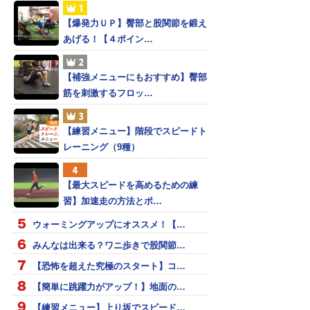
【爆発力ＵＰ】臀部と股関節を鍛え
あげる！【４ポイン…
【補強メニューにもおすすめ】臀部
筋を刺激するフロッ…
【練習メニュー】階段でスピードト
レーニング（9種）
【最大スピードを高めるための練
習】加速走の方法とポ…
ウォーミングアップにオススメ！【…
みんなは出来る？ワニ歩きで股関節…
【恐怖を超えた究極のスタート】コ…
【簡単に跳躍力がアップ！】地面の…
【練習メニュー】上り坂でスピード…