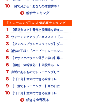
一目で分かる！あなたの体脂肪率！
総合ランキング
【トレーニング】の人気記事ランキング
【爆発力ＵＰ】臀部と股関節を鍛え…
ウォーミングアップにオススメ！【…
【ダンベルプランクロウイング】ダ…
補強の王様！「バーピートレーニン…
【アサファパウエル選手に学ぶ】爆…
【腹筋・体幹強化！】四股踏みトレ…
身近にあるものでトレーニングして…
【1日3分】室内でできる全身トレ…
【一畳でトレーニング！】雨の日に…
【1日3分】室内でできる全身トレ…
続きを全部見る