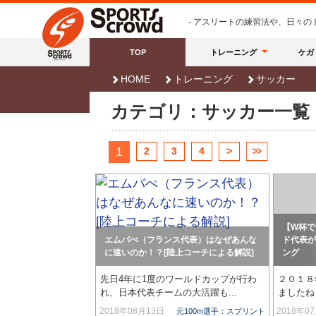
- アスリートの練習法や、日々
TOP
トレーニング
ケガ
HOME
トレーニング
サッカー
カテゴリ：サッカー一覧
1
2
3
4
>
>>
【W杯で
エムバぺ（フランス代表）はなぜあんな
ド代表が
に速いのか！？[陸上コーチによる解説]
ング
先日4年に1度のワールドカップが行わ
２０１８
れ、日本代表チームの大活躍も...
ましたね
2018年08月13日
2018年0
元100m選手：スプリント