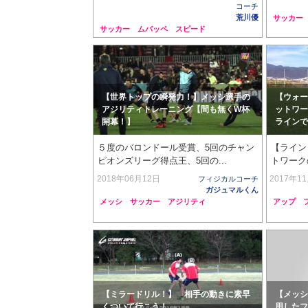
コーチ
荒川優
サッカー
サッカー
ムバッペ
スピード
【世界トップの瞬発力！】メッシ選手の
【ウォー
アジリティトレーニング【間も無くW杯
ットワー
開幕！】
ラインで
５度のバロンドール受賞、5回のチャン
【ライン
ピオンズリーグ得点王、5回の...
トワーク
2018年06月12日
2017年1
フィジカルコーチ
ガジュマルくん
メッシ
サッカー
アジリティ
アップ
【ミラードリル！】 相手の動きに素早
【メッシ
くついて行こう！
用したフ