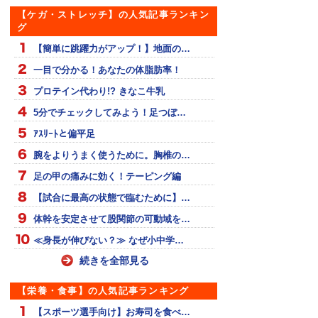
【ケガ・ストレッチ】の人気記事ランキン
グ
【簡単に跳躍力がアップ！】地面の…
一目で分かる！あなたの体脂肪率！
プロテイン代わり!? きなこ牛乳
5分でチェックしてみよう！足つぼ…
ｱｽﾘｰﾄと偏平足
腕をよりうまく使うために。胸椎の…
足の甲の痛みに効く！テーピング編
【試合に最高の状態で臨むために】…
体幹を安定させて股関節の可動域を…
≪身長が伸びない？≫ なぜ小中学…
続きを全部見る
【栄養・食事】の人気記事ランキング
【スポーツ選手向け】お寿司を食べ…