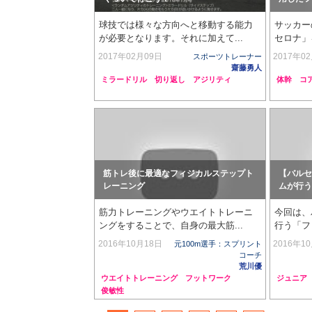
球技では様々な方向へと移動する能力
サッカー
が必要となります。それに加えて...
セロナ」
2017年02月09日
2017年0
スポーツトレーナー
齋藤勇人
ミラードリル
切り返し
アジリティ
体幹
コ
筋トレ後に最適なフィジカルステップト
【バルセ
レーニング
ムが行う
筋力トレーニングやウエイトトレーニ
今回は、
ングをすることで、自身の最大筋...
行う「フ
2016年10月18日
2016年1
元100m選手：スプリント
コーチ
荒川優
ウエイトトレーニング
フットワーク
ジュニア
俊敏性