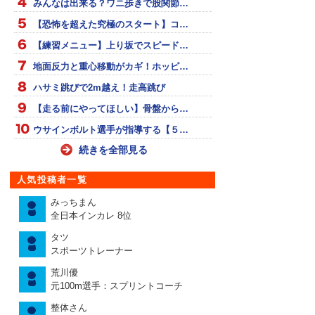
みんなは出来る？ワニ歩きで股関節…
【恐怖を超えた究極のスタート】コ…
【練習メニュー】上り坂でスピード…
地面反力と重心移動がカギ！ホッピ…
ハサミ跳びで2m越え！走高跳び
【走る前にやってほしい】骨盤から…
ウサインボルト選手が指導する【５…
続きを全部見る
人気投稿者一覧
みっちまん
全日本インカレ 8位
タツ
スポーツトレーナー
荒川優
元100m選手：スプリントコーチ
整体さん