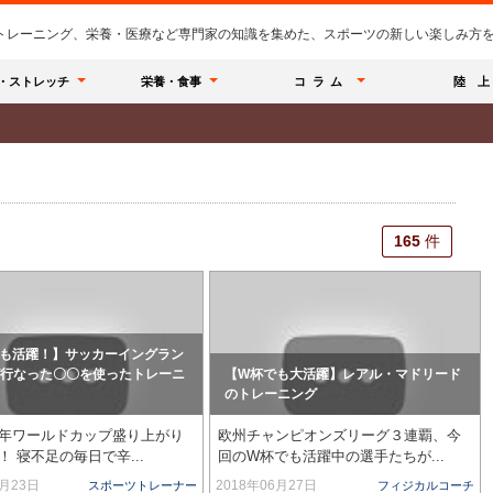
のトレーニング、栄養・医療など専門家の知識を集めた、スポーツの新しい楽しみ方を提
・ストレッチ
栄養・食事
コラム
陸 上
165
165
件
件
も活躍！】サッカーイングラン
行なった〇〇を使ったトレーニ
【W杯でも大活躍】レアル・マドリード
のトレーニング
年ワールドカップ盛り上がり
欧州チャンピオンズリーグ３連覇、今
！ 寝不足の毎日で辛...
回のW杯でも活躍中の選手たちが...
7月23日
2018年06月27日
スポーツトレーナー
フィジカルコーチ