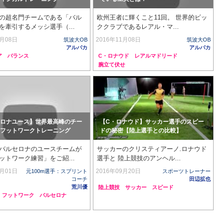
の超名門チームである「バル
欧州王者に輝くこと11回。 世界的ビッ
を牽引するメッシ選手（...
ククラブであるレアル・マ...
2月08日
2016年11月08日
筑波大OB
筑波大OB
アルパカ
アルパカ
ア
バランス
C・ロナウド
レアルマドリード
腕立て伏せ
ロナユース】世界最高峰のチー
【C・ロナウド】サッカー選手のスピー
フットワークトレーニング
ドの秘密【陸上選手との比較】
バルセロナのユースチームが
サッカーのクリスティアーノ.ロナウド
ットワーク練習」をご紹...
選手と 陸上競技のアンヘル...
0月01日
2016年09月20日
元100m選手：スプリント
スポーツトレーナー
コーチ
田辺拡也
荒川優
陸上競技
サッカー
スピード
フットワーク
バルセロナ