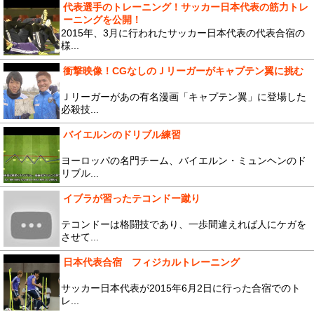
代表選手のトレーニング！サッカー日本代表の筋力トレ
ーニングを公開！
2015年、3月に行われたサッカー日本代表の代表合宿の
様...
衝撃映像！CGなしのＪリーガーがキャプテン翼に挑む
Ｊリーガーがあの有名漫画「キャプテン翼」に登場した
必殺技...
バイエルンのドリブル練習
ヨーロッパの名門チーム、バイエルン・ミュンヘンのド
リブル...
イブラが習ったテコンドー蹴り
テコンドーは格闘技であり、一歩間違えれば人にケガを
させて...
日本代表合宿 フィジカルトレーニング
サッカー日本代表が2015年6月2日に行った合宿でのト
レ...