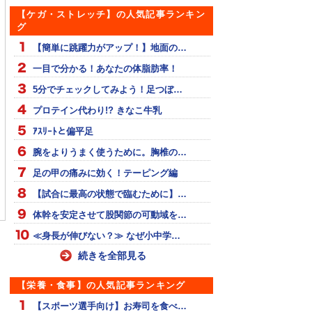
【ケガ・ストレッチ】の人気記事ランキン
グ
【簡単に跳躍力がアップ！】地面の…
一目で分かる！あなたの体脂肪率！
5分でチェックしてみよう！足つぼ…
プロテイン代わり!? きなこ牛乳
ｱｽﾘｰﾄと偏平足
腕をよりうまく使うために。胸椎の…
足の甲の痛みに効く！テーピング編
チボール 計測1
ベッカムのフリーキック
背面キャッチには意味が
【試合に最高の状態で臨むために】…
ある
体幹を安定させて股関節の可動域を…
≪身長が伸びない？≫ なぜ小中学…
続きを全部見る
【栄養・食事】の人気記事ランキング
【スポーツ選手向け】お寿司を食べ…