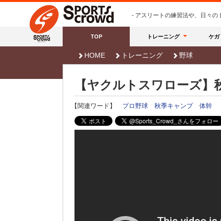
- アスリートの練習法や、日々
TOP
トレーニング
ケガ
HOME
トレーニング
野球
【ヤクルトスワローズ】
【関連ワード】
プロ野球
秋季キャンプ
体幹