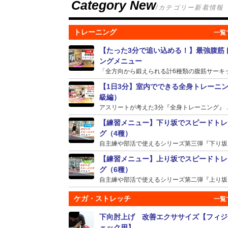
Category New
/カテゴリー新着情報
トレーニング
【たった3分で追い込める！】最強腹筋
ングメニュー
「全方向から鍛えられる計6種類の腹筋サーキット
【1日3分】室内でできる全身トレーニ
級編）
アスリートが考えた3分『全身トレーニング』 ..
【練習メニュー】下り坂でスピードトレ
グ（4種）
自主練や部活で使えるシリーズ第三弾『下り坂』の
【練習メニュー】上り坂でスピードトレ
グ（6種）
自主練や部活で使えるシリーズ第二弾『上り坂』の
ケガ・ストレッチ
下向肘上げ 改善エクササイズ【フィジ
ェック用】