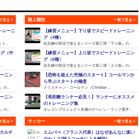
陸上競技
トレーニ
【練習メニュー】下り坂でスピードトレーニン
グ（4種）
...
自主練や部活で使えるシリーズ第三弾『下り坂』の...
ング（中
【練習メニュー】上り坂でスピードトレーニン
グ（6種）
.
自主練や部活で使えるシリーズ第二弾『上り坂』の...
ーニン
【恐怖を超えた究極のスタート】コールマンか
ら学ぶスタートの極意
...
クリスチャン・コールマン（Christian ...
ーニン
【長距離ランナー必見！】ランナーにオススメ
のトレーニング集
...
オレゴンプロジェクト所属のゲーレン・ラップ選手...
サッカー
カルチ
エムバぺ（フランス代表）はなぜあんなに速い
のか！？[陸上コーチによる解説]