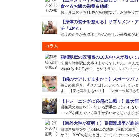
食べるお餅の栄養＆効能
お正月はおせち料理やお雑煮など、お餅を食す機会
【身体の調子を整える】サプリメントア
チ「ZMA」
普段の食事から摂取するのが難しい栄養素がある場
コラム
箱根駅伝の区間賞の10人中7人が履い
今回も箱根駅伝大盛り上がりでしたね。 そんな選
Vaporfly 4% Flyknit」というランニングシュー
【歯のケアしてますか？】スポーツパフ
毎日の歯磨き。皆さんはしっかりケアしていま
す。 【歯は再生しない！】 スポーツ選手が筋
【トレーニングに必須の知識！】最大筋
瞬発系の種目を行っている選手には欠かせない
ニングを組んでいる選手が多いかと思いますが、
【海外大学が証明！】目標達成率が劇的
目標達成率をあげるMACの法則【前回の続き
か？】 MACの法則とは、アイントホーヘン大学