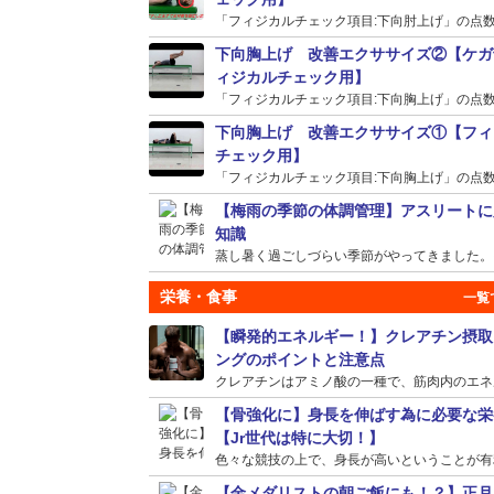
「フィジカルチェック項目:下向肘上げ」の点数が
下向胸上げ 改善エクササイズ②【ケガ
ィジカルチェック用】
「フィジカルチェック項目:下向胸上げ」の点数が
下向胸上げ 改善エクササイズ①【フィ
チェック用】
「フィジカルチェック項目:下向胸上げ」の点数が
【梅雨の季節の体調管理】アスリートに
知識
蒸し暑く過ごしづらい季節がやってきました。そう
栄養・食事
【瞬発的エネルギー！】クレアチン摂取
ングのポイントと注意点
クレアチンはアミノ酸の一種で、筋肉内のエネルギ
【骨強化に】身長を伸ばす為に必要な栄
【Jr世代は特に大切！】
色々な競技の上で、身長が高いということが有利に
【金メダリストの朝ご飯にも！？】正月