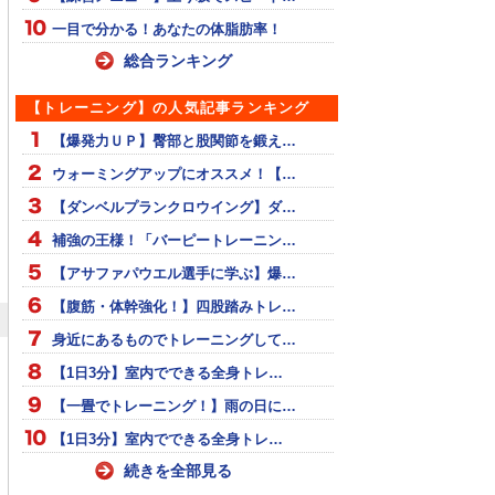
一目で分かる！あなたの体脂肪率！
総合ランキング
【トレーニング】の人気記事ランキング
【爆発力ＵＰ】臀部と股関節を鍛え…
ウォーミングアップにオススメ！【…
【ダンベルプランクロウイング】ダ…
補強の王様！「バーピートレーニン…
【アサファパウエル選手に学ぶ】爆…
【腹筋・体幹強化！】四股踏みトレ…
身近にあるものでトレーニングして…
【1日3分】室内でできる全身トレ…
【一畳でトレーニング！】雨の日に…
【1日3分】室内でできる全身トレ…
続きを全部見る