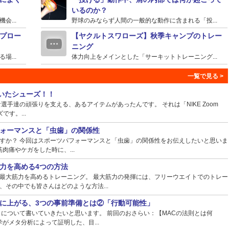
いるのか？
...
野球のみならず人間の一般的な動作に含まれる「投...
プロー
【ヤクルトスワローズ】秋季キャンプのトレー
ニング
...
体力向上をメインとした「サーキットトレーニング...
ていたシューズ！！
手達の頑張りを支える、あるアイテムがあったんです。 それは「NIKE Zoom
ズです。...
ォーマンスと「虫歯」の関係性
すか？ 今回はスポーツパフォーマンスと「虫歯」の関係性をお伝えしたいと思いま
肉痛やケガをした時に、...
力を高める4つの方法
最大筋力を高めるトレーニング。 最大筋力の発揮には、フリーウエイトでのトレー
その中でも皆さんはどのような方法...
に上がる、3つの事前準備とは②「行動可能性」
】について書いていきたいと思います。 前回のおさらい：【MACの法則とは何
がメタ分析によって証明した、目...