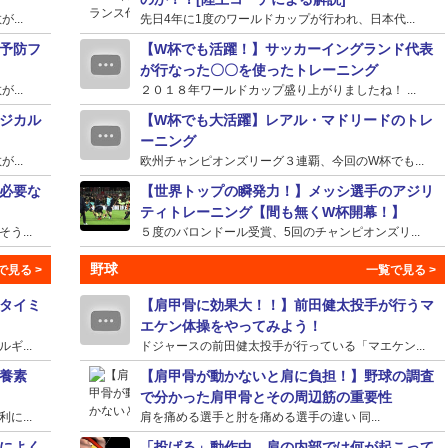
...
先日4年に1度のワールドカップが行われ、日本代...
予防フ
【W杯でも活躍！】サッカーイングランド代表
が行なった〇〇を使ったトレーニング
...
２０１８年ワールドカップ盛り上がりましたね！ ...
ジカル
【W杯でも大活躍】レアル・マドリードのトレ
ーニング
...
欧州チャンピオンズリーグ３連覇、今回のW杯でも...
必要な
【世界トップの瞬発力！】メッシ選手のアジリ
ティトレーニング【間も無くW杯開幕！】
...
５度のバロンドール受賞、5回のチャンピオンズリ...
野球
タイミ
【肩甲骨に効果大！！】前田健太投手が行うマ
エケン体操をやってみよう！
...
ドジャースの前田健太投手が行っている「マエケン...
養素
【肩甲骨が動かないと肩に負担！】野球の調査
で分かった肩甲骨とその周辺筋の重要性
...
肩を痛める選手と肘を痛める選手の違い 同...
によく
「投げる」動作中、肩の内部では何が起こって