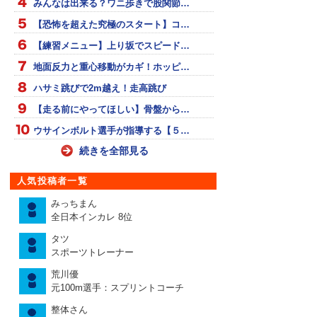
みんなは出来る？ワニ歩きで股関節…
【恐怖を超えた究極のスタート】コ…
【練習メニュー】上り坂でスピード…
地面反力と重心移動がカギ！ホッピ…
ハサミ跳びで2m越え！走高跳び
【走る前にやってほしい】骨盤から…
ウサインボルト選手が指導する【５…
続きを全部見る
人気投稿者一覧
みっちまん
全日本インカレ 8位
タツ
スポーツトレーナー
荒川優
元100m選手：スプリントコーチ
整体さん