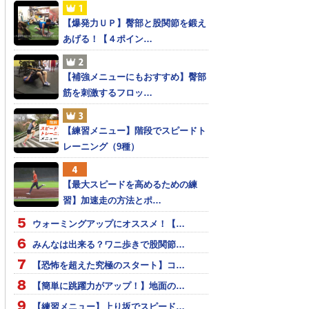
【爆発力ＵＰ】臀部と股関節を鍛え
あげる！【４ポイン…
【補強メニューにもおすすめ】臀部
筋を刺激するフロッ…
【練習メニュー】階段でスピードト
レーニング（9種）
【最大スピードを高めるための練
習】加速走の方法とポ…
ウォーミングアップにオススメ！【…
みんなは出来る？ワニ歩きで股関節…
【恐怖を超えた究極のスタート】コ…
【簡単に跳躍力がアップ！】地面の…
【練習メニュー】上り坂でスピード…