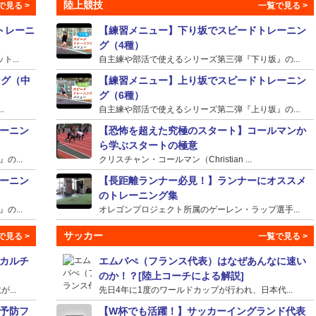
陸上競技
トレーニ
【練習メニュー】下り坂でスピードトレーニン
グ（4種）
...
自主練や部活で使えるシリーズ第三弾『下り坂』の...
ング（中
【練習メニュー】上り坂でスピードトレーニン
グ（6種）
.
自主練や部活で使えるシリーズ第二弾『上り坂』の...
ーニン
【恐怖を超えた究極のスタート】コールマンか
ら学ぶスタートの極意
...
クリスチャン・コールマン（Christian ...
ーニン
【長距離ランナー必見！】ランナーにオススメ
のトレーニング集
...
オレゴンプロジェクト所属のゲーレン・ラップ選手...
サッカー
カルチ
エムバぺ（フランス代表）はなぜあんなに速い
のか！？[陸上コーチによる解説]
...
先日4年に1度のワールドカップが行われ、日本代...
予防フ
【W杯でも活躍！】サッカーイングランド代表