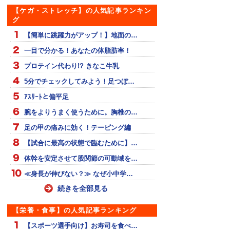
【ケガ・ストレッチ】の人気記事ランキン
グ
【簡単に跳躍力がアップ！】地面の…
一目で分かる！あなたの体脂肪率！
プロテイン代わり!? きなこ牛乳
5分でチェックしてみよう！足つぼ…
ｱｽﾘｰﾄと偏平足
腕をよりうまく使うために。胸椎の…
足の甲の痛みに効く！テーピング編
【試合に最高の状態で臨むために】…
体幹を安定させて股関節の可動域を…
≪身長が伸びない？≫ なぜ小中学…
続きを全部見る
【栄養・食事】の人気記事ランキング
【スポーツ選手向け】お寿司を食べ…