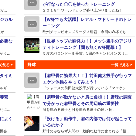
が行なった〇〇を使ったトレーニング
...
２０１８年ワールドカップ盛り上がりましたね！ ...
ジカル
【W杯でも大活躍】レアル・マドリードのトレ
ーニング
...
欧州チャンピオンズリーグ３連覇、今回のW杯でも...
必要な
【世界トップの瞬発力！】メッシ選手のアジリ
ティトレーニング【間も無くW杯開幕！】
...
５度のバロンドール受賞、5回のチャンピオンズリ...
野球
タイミ
【肩甲骨に効果大！！】前田健太投手が行うマ
エケン体操をやってみよう！
...
ドジャースの前田健太投手が行っている「マエケン...
養素
【肩甲骨が動かないと肩に負担！】野球の調査
で分かった肩甲骨とその周辺筋の重要性
...
肩を痛める選手と肘を痛める選手の違い 同...
によく
「投げる」動作中、肩の内部では何が起こって
いるのか？
...
野球のみならず人間の一般的な動作に含まれる「投...