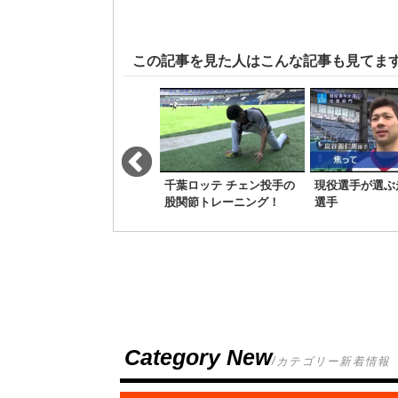
この記事を見た人はこんな記事も見てま
【小学生】キャッチボー
千葉ロッテ チェン投手の
現役選手が選ぶ走
ル捕球
股関節トレーニング！
選手
Category New
/カテゴリー新着情報