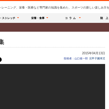
のトレーニング、栄養・医療など専門家の知識を集めた、スポーツの新しい楽しみ方を提
・ストレッチ
栄養・食事
コラム
陸 上
集
2015年04月13日
投稿者：山口俊一郎
元甲子園球児