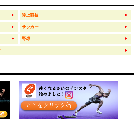
陸上競技
サッカー
野球
介