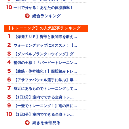
一目で分かる！あなたの体脂肪率！
総合ランキング
【トレーニング】の人気記事ランキング
【爆発力ＵＰ】臀部と股関節を鍛え…
ウォーミングアップにオススメ！【…
【ダンベルプランクロウイング】ダ…
ロー 初動負荷トレー
世界の王から学ぶ！努力
イチロー バント練習
補強の王様！「バーピートレーニン…
グ
の大切さ
【腹筋・体幹強化！】四股踏みトレ…
【アサファパウエル選手に学ぶ】爆…
身近にあるものでトレーニングして…
【1日3分】室内でできる全身トレ…
【一畳でトレーニング！】雨の日に…
【1日3分】室内でできる全身トレ…
続きを全部見る