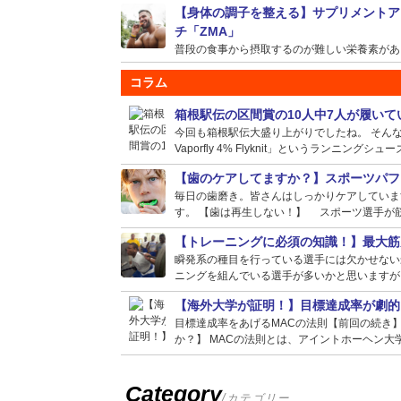
【身体の調子を整える】サプリメントア
チ「ZMA」
普段の食事から摂取するのが難しい栄養素がある場
コラム
箱根駅伝の区間賞の10人中7人が履い
今回も箱根駅伝大盛り上がりでしたね。 そんな選
Vaporfly 4% Flyknit」というランニングシュー
【歯のケアしてますか？】スポーツパフ
毎日の歯磨き。皆さんはしっかりケアしていま
す。 【歯は再生しない！】 スポーツ選手が筋
【トレーニングに必須の知識！】最大筋
瞬発系の種目を行っている選手には欠かせない
ニングを組んでいる選手が多いかと思いますが、
【海外大学が証明！】目標達成率が劇的
目標達成率をあげるMACの法則【前回の続き
か？】 MACの法則とは、アイントホーヘン大学
Category
/カテゴリー