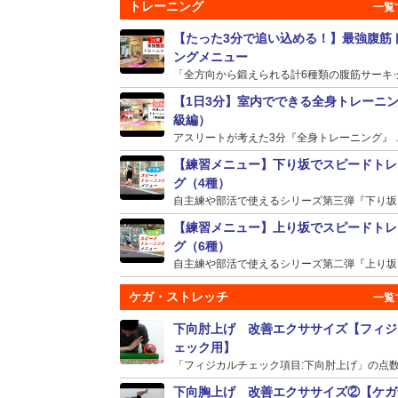
トレーニング
【たった3分で追い込める！】最強腹筋
ングメニュー
「全方向から鍛えられる計6種類の腹筋サーキット
【1日3分】室内でできる全身トレーニ
級編）
アスリートが考えた3分『全身トレーニング』 ..
【練習メニュー】下り坂でスピードトレ
グ（4種）
自主練や部活で使えるシリーズ第三弾『下り坂』の
【練習メニュー】上り坂でスピードトレ
グ（6種）
自主練や部活で使えるシリーズ第二弾『上り坂』の
ケガ・ストレッチ
下向肘上げ 改善エクササイズ【フィジ
ェック用】
「フィジカルチェック項目:下向肘上げ」の点数が
下向胸上げ 改善エクササイズ②【ケガ