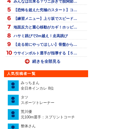
みんなは出来る？ワニ歩きで股関節…
【恐怖を超えた究極のスタート】コ…
【練習メニュー】上り坂でスピード…
地面反力と重心移動がカギ！ホッピ…
ハサミ跳びで2m越え！走高跳び
【走る前にやってほしい】骨盤から…
ウサインボルト選手が指導する【５…
続きを全部見る
人気投稿者一覧
みっちまん
全日本インカレ 8位
タツ
スポーツトレーナー
荒川優
元100m選手：スプリントコーチ
整体さん