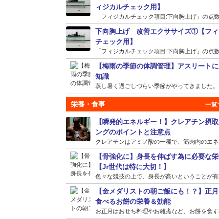
ィジカルチェック用】
「フィジカルチェック項目:下向胸上げ」の点数が
下向胸上げ 改善エクササイズ①【フィ
チェック用】
「フィジカルチェック項目:下向胸上げ」の点数が
【梅雨の季節の体調管理】アスリートに
知識
蒸し暑く過ごしづらい季節がやってきました。そう
栄養・食事
【瞬発的エネルギー！】クレアチン摂取
ングのポイントと注意点
クレアチンはアミノ酸の一種で、筋肉内のエネルギ
【骨強化に】身長を伸ばす為に必要な栄
【Jr世代は特に大切！】
色々な競技の上で、身長が高いということが有利に
【金メダリストの朝ご飯にも！？】正月
食べるお餅の栄養＆効能
お正月はおせち料理やお雑煮など、お餅を食す機会