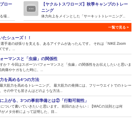
プロー
【ヤクルトスワローズ】秋季キャンプのトレー
ニング
...
体力向上をメインとした「サーキットトレーニング...
ていたシューズ！！
手達の頑張りを支える、あるアイテムがあったんです。 それは「NIKE Zoom
ズです。...
ォーマンスと「虫歯」の関係性
すか？ 今回はスポーツパフォーマンスと「虫歯」の関係性をお伝えしたいと思いま
肉痛やケガをした時に、...
力を高める4つの方法
最大筋力を高めるトレーニング。 最大筋力の発揮には、フリーウエイトでのトレー
その中でも皆さんはどのような方法...
に上がる、3つの事前準備とは②「行動可能性」
】について書いていきたいと思います。 前回のおさらい：【MACの法則とは何
がメタ分析によって証明した、目...