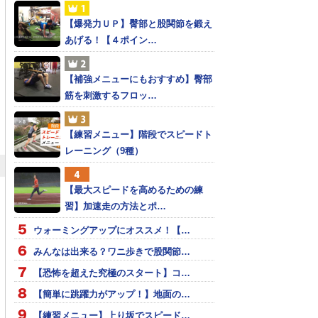
【爆発力ＵＰ】臀部と股関節を鍛え
あげる！【４ポイン…
【補強メニューにもおすすめ】臀部
筋を刺激するフロッ…
【練習メニュー】階段でスピードト
レーニング（9種）
【最大スピードを高めるための練
習】加速走の方法とポ…
ウォーミングアップにオススメ！【…
みんなは出来る？ワニ歩きで股関節…
【恐怖を超えた究極のスタート】コ…
【簡単に跳躍力がアップ！】地面の…
【練習メニュー】上り坂でスピード…