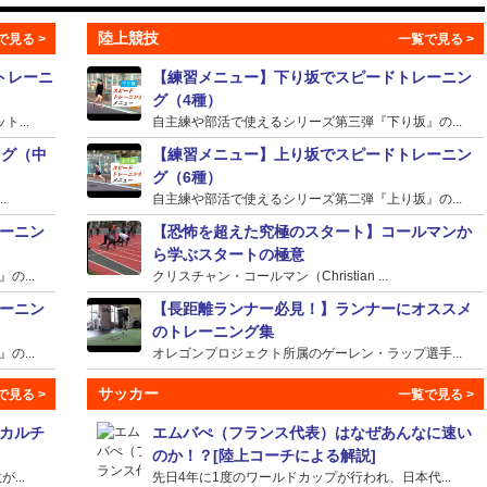
陸上競技
トレーニ
【練習メニュー】下り坂でスピードトレーニン
グ（4種）
...
自主練や部活で使えるシリーズ第三弾『下り坂』の...
ング（中
【練習メニュー】上り坂でスピードトレーニン
グ（6種）
.
自主練や部活で使えるシリーズ第二弾『上り坂』の...
ーニン
【恐怖を超えた究極のスタート】コールマンか
ら学ぶスタートの極意
...
クリスチャン・コールマン（Christian ...
ーニン
【長距離ランナー必見！】ランナーにオススメ
のトレーニング集
...
オレゴンプロジェクト所属のゲーレン・ラップ選手...
サッカー
カルチ
エムバぺ（フランス代表）はなぜあんなに速い
のか！？[陸上コーチによる解説]
...
先日4年に1度のワールドカップが行われ、日本代...