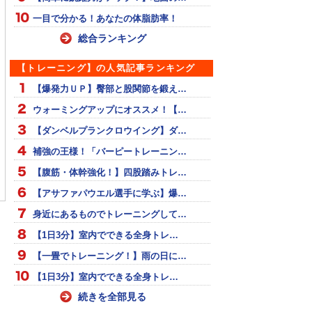
一目で分かる！あなたの体脂肪率！
総合ランキング
【トレーニング】の人気記事ランキング
【爆発力ＵＰ】臀部と股関節を鍛え…
ウォーミングアップにオススメ！【…
【ダンベルプランクロウイング】ダ…
補強の王様！「バーピートレーニン…
ーバッティング指導
肩のインナートレーニン
スライダー、チェンジア
【腹筋・体幹強化！】四股踏みトレ…
グ
ップ
【アサファパウエル選手に学ぶ】爆…
身近にあるものでトレーニングして…
【1日3分】室内でできる全身トレ…
【一畳でトレーニング！】雨の日に…
【1日3分】室内でできる全身トレ…
続きを全部見る