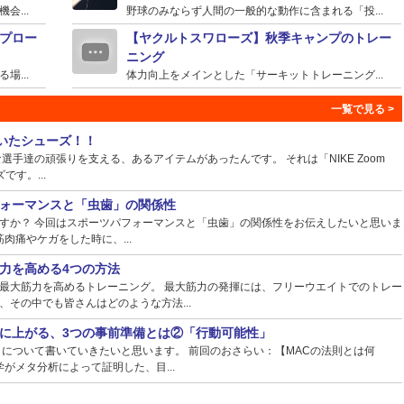
...
野球のみならず人間の一般的な動作に含まれる「投...
プロー
【ヤクルトスワローズ】秋季キャンプのトレー
ニング
...
体力向上をメインとした「サーキットトレーニング...
ていたシューズ！！
手達の頑張りを支える、あるアイテムがあったんです。 それは「NIKE Zoom
ズです。...
ォーマンスと「虫歯」の関係性
すか？ 今回はスポーツパフォーマンスと「虫歯」の関係性をお伝えしたいと思いま
肉痛やケガをした時に、...
力を高める4つの方法
最大筋力を高めるトレーニング。 最大筋力の発揮には、フリーウエイトでのトレー
その中でも皆さんはどのような方法...
に上がる、3つの事前準備とは②「行動可能性」
】について書いていきたいと思います。 前回のおさらい：【MACの法則とは何
がメタ分析によって証明した、目...