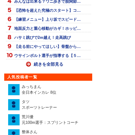
みんなは出来る？ワニ歩きで股関節…
【恐怖を超えた究極のスタート】コ…
【練習メニュー】上り坂でスピード…
地面反力と重心移動がカギ！ホッピ…
ハサミ跳びで2m越え！走高跳び
【走る前にやってほしい】骨盤から…
ウサインボルト選手が指導する【５…
続きを全部見る
人気投稿者一覧
みっちまん
全日本インカレ 8位
タツ
スポーツトレーナー
荒川優
元100m選手：スプリントコーチ
整体さん