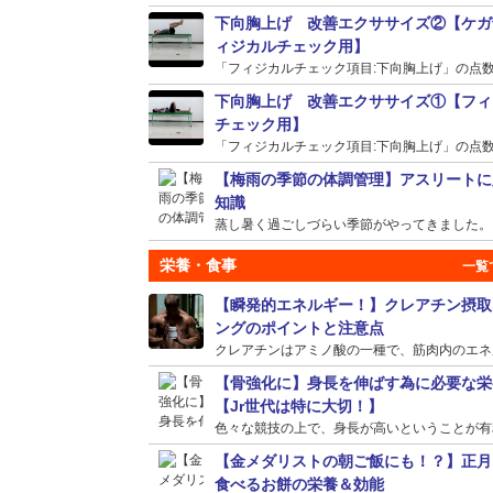
下向胸上げ 改善エクササイズ②【ケガ
ィジカルチェック用】
「フィジカルチェック項目:下向胸上げ」の点数が
下向胸上げ 改善エクササイズ①【フィ
チェック用】
「フィジカルチェック項目:下向胸上げ」の点数が
【梅雨の季節の体調管理】アスリートに
知識
蒸し暑く過ごしづらい季節がやってきました。そう
栄養・食事
【瞬発的エネルギー！】クレアチン摂取
ングのポイントと注意点
クレアチンはアミノ酸の一種で、筋肉内のエネルギ
【骨強化に】身長を伸ばす為に必要な栄
【Jr世代は特に大切！】
色々な競技の上で、身長が高いということが有利に
【金メダリストの朝ご飯にも！？】正月
食べるお餅の栄養＆効能