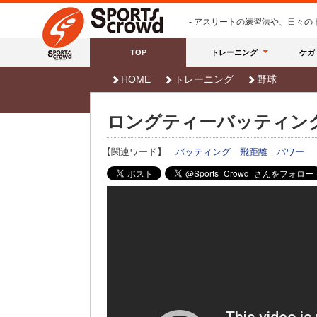
- アスリートの練習法や、日々
TOP
トレーニング
ケガ
HOME
トレーニング
野球
ロングティーバッティン
【関連ワード】
バッティング
飛距離
パワー