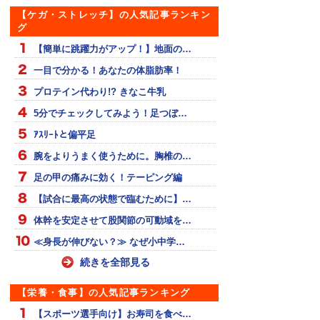
【ケガ・ストレッチ】の人気記事ランキン
グ
【簡単に跳躍力がアップ！】地面の…
一目で分かる！あなたの体脂肪率！
プロテイン代わり!? きなこ牛乳
5分でチェックしてみよう！足つぼ…
ｱｽﾘｰﾄと偏平足
腕をよりうまく使うために。胸椎の…
足の甲の痛みに効く！テーピング編
【試合に最高の状態で臨むために】…
体幹を安定させて股関節の可動域を…
≪身長が伸びない？≫ なぜ小中学…
続きを全部見る
【栄養・食事】の人気記事ランキング
【スポーツ選手向け】お寿司を食べ…