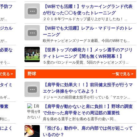
予防フ
【W杯でも活躍！】サッカーイングランド代表
が行なった〇〇を使ったトレーニング
...
２０１８年ワールドカップ盛り上がりましたね！ ...
ジカル
【W杯でも大活躍】レアル・マドリードのトレ
ーニング
...
欧州チャンピオンズリーグ３連覇、今回のW杯でも...
必要な
【世界トップの瞬発力！】メッシ選手のアジリ
ティトレーニング【間も無くW杯開幕！】
...
５度のバロンドール受賞、5回のチャンピオンズリ...
野球
タイミ
【肩甲骨に効果大！！】前田健太投手が行うマ
エケン体操をやってみよう！
...
ドジャースの前田健太投手が行っている「マエケン...
養素
【肩甲骨が動かないと肩に負担！】野球の調査
で分かった肩甲骨とその周辺筋の重要性
...
肩を痛める選手と肘を痛める選手の違い 同...
によく
「投げる」動作中、肩の内部では何が起こって
いるのか？