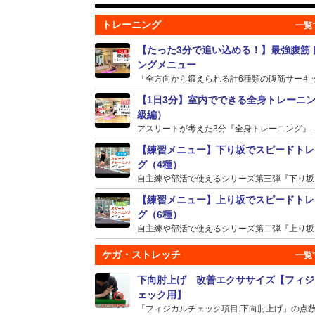
トレーニング
【たった3分で追い込める！】最強腹筋
ングメニュー
「全方向から鍛えられる計6種類の腹筋サーキット
【1日3分】室内でできる全身トレーニ
級編）
アスリートが考えた3分『全身トレーニング』 ..
【練習メニュー】下り坂でスピードトレ
グ（4種）
自主練や部活で使えるシリーズ第三弾『下り坂』の
【練習メニュー】上り坂でスピードトレ
グ（6種）
自主練や部活で使えるシリーズ第二弾『上り坂』の
ケガ・ストレッチ
下向肘上げ 改善エクササイズ【フィジ
ェック用】
「フィジカルチェック項目:下向肘上げ」の点数が