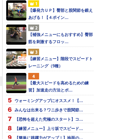
【爆発力ＵＰ】臀部と股関節を鍛え
あげる！【４ポイン…
【補強メニューにもおすすめ】臀部
筋を刺激するフロッ…
【練習メニュー】階段でスピードト
レーニング（9種）
【最大スピードを高めるための練
習】加速走の方法とポ…
ウォーミングアップにオススメ！【…
みんなは出来る？ワニ歩きで股関節…
【恐怖を超えた究極のスタート】コ…
【練習メニュー】上り坂でスピード…
【簡単に跳躍力がアップ！】地面の…