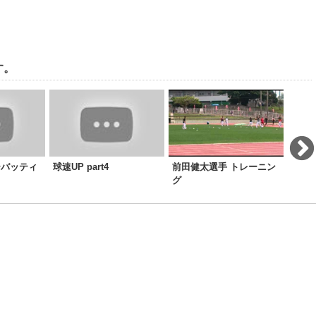
す。
ーバッティ
球速UP part4
前田健太選手 トレーニン
ティ
グ