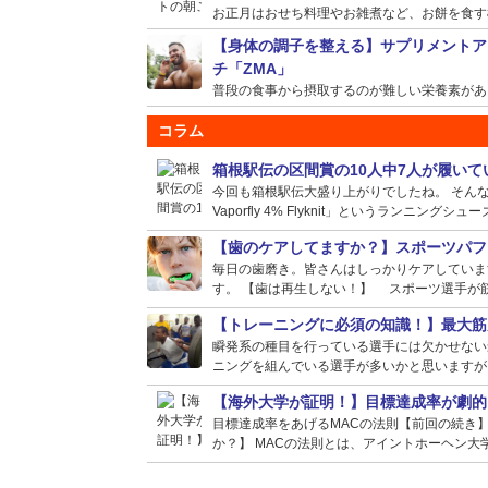
お正月はおせち料理やお雑煮など、お餅を食す機会
【身体の調子を整える】サプリメントア
チ「ZMA」
普段の食事から摂取するのが難しい栄養素がある場
コラム
箱根駅伝の区間賞の10人中7人が履い
今回も箱根駅伝大盛り上がりでしたね。 そんな選
Vaporfly 4% Flyknit」というランニングシュー
【歯のケアしてますか？】スポーツパフ
毎日の歯磨き。皆さんはしっかりケアしていま
す。 【歯は再生しない！】 スポーツ選手が筋
【トレーニングに必須の知識！】最大筋
瞬発系の種目を行っている選手には欠かせない
ニングを組んでいる選手が多いかと思いますが、
【海外大学が証明！】目標達成率が劇的
目標達成率をあげるMACの法則【前回の続き
か？】 MACの法則とは、アイントホーヘン大学