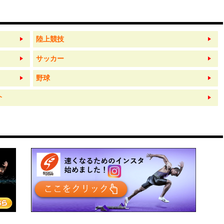
陸上競技
サッカー
野球
介