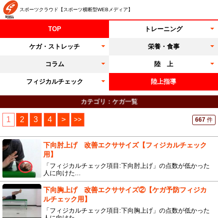
スポーツクラウド【スポーツ横断型WEBメディア】
TOP
トレーニング
ケガ・ストレッチ
栄養・食事
コラム
陸 上
フィジカルチェック
陸上指導
カテゴリ：ケガ一覧
1
2
3
4
>
>>
667
件
下向肘上げ 改善エクササイズ【フィジカルチェック
用】
「フィジカルチェック項目:下向肘上げ」の点数が低かった
人に向けた...
下向胸上げ 改善エクササイズ②【ケガ予防フィジカ
ルチェック用】
「フィジカルチェック項目:下向胸上げ」の点数が低かった
人に向けた...