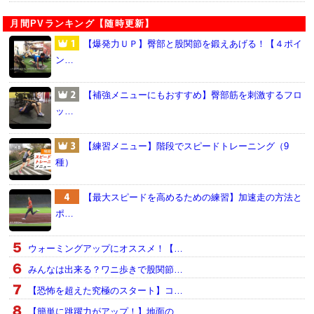
月間PVランキング【随時更新】
【爆発力ＵＰ】臀部と股関節を鍛えあげる！【４ポイ
ン…
【補強メニューにもおすすめ】臀部筋を刺激するフロ
ッ…
【練習メニュー】階段でスピードトレーニング（9
種）
【最大スピードを高めるための練習】加速走の方法と
ポ…
ウォーミングアップにオススメ！【…
みんなは出来る？ワニ歩きで股関節…
【恐怖を超えた究極のスタート】コ…
【簡単に跳躍力がアップ！】地面の…