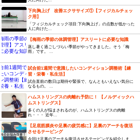
下向胸上げ 改善エクササイズ①【フィジカルチェッ
ク用】
「フィジカルチェック項目:下向胸上げ」の点数が低かった
人に向けた...
【梅雨の季節の体調管理】アスリートに必要な知識
蒸し暑く過ごしづらい季節がやってきました。そう「梅
雨」です。 ...
試合前1週間で意識したいコンディション調整術【練
習・栄養・私生活】
試合直前の数日は期待や緊張で、なんともいえない気分に
なるもの。 ...
ハムストリングスの肉離れ予防に！ 【ノルディックハ
ムストリングス】
多くの人が悩まされるのが、ハムストリングスの肉離
れ・・・ 近年...
【足底筋膜炎や足裏の疲労感に】足裏のアーチを復活
させるテーピング
今回は足裏のアーチを復活させるテーピングを紹介しま