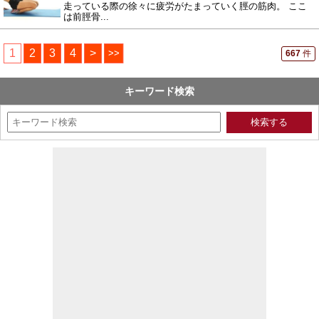
走っている際の徐々に疲労がたまっていく脛の筋肉。 ここ
は前脛骨...
1
2
3
4
>
>>
667
件
キーワード検索