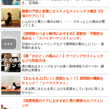
す。 足底筋...
腰痛の予防と改善にオススメなストレッチ３種目【日
頃のケアに！】
じんわりと重たい痛みが続く・・・ ズキっとした痛みが襲
ってくる...
【股関節のつまり解消におすすめ】柔軟性・可動性を
高める！「スパイダーマンストレッチ」
日頃からのトレーニングなどで股関節が動かしにくい、違
和感があるな...
【踵「かかと」の痛みに！】テーピングやストレッチ
などの対処方法
踵の痛みはストップ＆ゴーが多い室内球技スポーツや、継
続的な刺激を...
【太ももを上げにくい原因かも！？】股関節の機能を
チェック！「トーマステスト」
・走る際に太ももを高く上げる意識をしているのに高く上
がらない ...
【前脛骨筋のケアにおすすめ】脛の簡単セルフストレ
ッチ