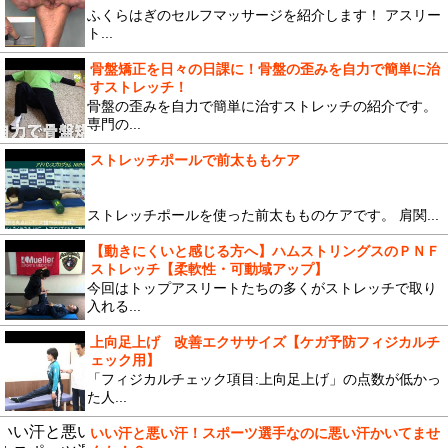
ふくらはぎのセルフマッサージを紹介します！ アスリー
ト...
骨盤矯正を日々の日課に！骨盤の歪みを自力で簡単に治
すストレッチ！
骨盤の歪みを自力で簡単に治すストレッチの紹介です。
専門の...
ストレッチポールで前太ももケア
ストレッチポールを使った前太もものケアです。 肩関...
【動きにくいと感じる方へ】ハムストリングスのＰＮＦ
ストレッチ【柔軟性・可動域アップ】
今回はトップアスリートたちの多くがストレッチで取り
入れる...
上向足上げ 改善エクササイズ【ケガ予防フィジカルチ
ェック用】
「フィジカルチェック項目:上向足上げ」の点数が低かっ
た人...
いい汗と悪い汗！スポーツ選手なのに悪い汗かいてませ