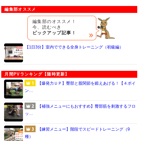
編集部オススメ
編集部のオススメ！
今、読むべき
ピックアップ記事！
【1日3分】室内でできる全身トレーニング（初級編）
月間PVランキング【随時更新】
【爆発力ＵＰ】臀部と股関節を鍛えあげる！【４ポイ
ン…
【補強メニューにもおすすめ】臀部筋を刺激するフロ
ッ…
【練習メニュー】階段でスピードトレーニング（9
種）