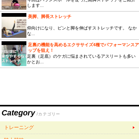
します...
美脚、脚長ストレッチ
仰向けになり、ピンと脚を伸ばすストレッチです。 なか
な...
足裏の機能を高めるエクササイズ4種でパフォーマンスア
ップを狙え！
足裏（足底）のケガに悩まされているアスリートも多い
かとお...
Category
/カテゴリー
トレーニング