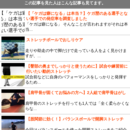
この記事を見た人はこんな記事も見てます。
【「ケガは癖になる」は本当？】ケガ歴のある選手とな
い選手での発症率を調査しました
「ケガは癖になる」 そんなことが言われますがそれは本
当...
ストレッチポールでおしりケア
走りや助走の中で脚だけで走っている人をよく見かけま
すが、...
【臀部の奥までしっかりと使うために】試合や練習前に
行いたい動的ストレッチ
試合前などに自身のパフォーマンスをしっかりと発揮す
るため...
【肩甲骨が固くてお悩みの方へ】2人組で肩甲骨はがし
肩甲骨のストレッチを行っても1人では「全く柔らかくな
らな...
【股関節に効く！】バランスボールで開脚ストレッチ
今回はバランスボールを使った開脚ストレッチをご紹介