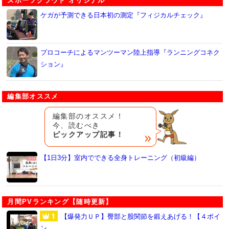
スポーツクラウド オリジナル
ケガが予測できる日本初の測定『フィジカルチェック』
プロコーチによるマンツーマン陸上指導『ランニングコネク
ション』
編集部オススメ
編集部のオススメ！
今、読むべき
ピックアップ記事！
【1日3分】室内でできる全身トレーニング（初級編）
月間PVランキング【随時更新】
【爆発力ＵＰ】臀部と股関節を鍛えあげる！【４ポイ
ン…