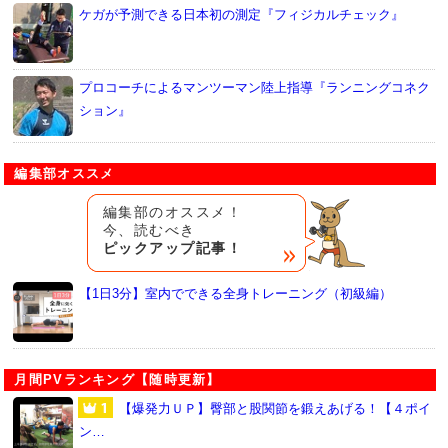
ケガが予測できる日本初の測定『フィジカルチェック』
プロコーチによるマンツーマン陸上指導『ランニングコネク
ション』
編集部オススメ
編集部のオススメ！
今、読むべき
ピックアップ記事！
【1日3分】室内でできる全身トレーニング（初級編）
月間PVランキング【随時更新】
【爆発力ＵＰ】臀部と股関節を鍛えあげる！【４ポイ
ン…