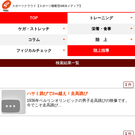
スポーツクラウド【スポーツ横断型WEBメディア】
TOP
トレーニング
ケガ・ストレッチ
栄養・食事
コラム
陸 上
フィジカルチェック
陸上指導
検索結果一覧
1
件
ハサミ跳びで2m越え！走高跳び
1936年ベルリンオリンピックの男子走高跳びの映像です。
今でこそ走高跳び...
1
件