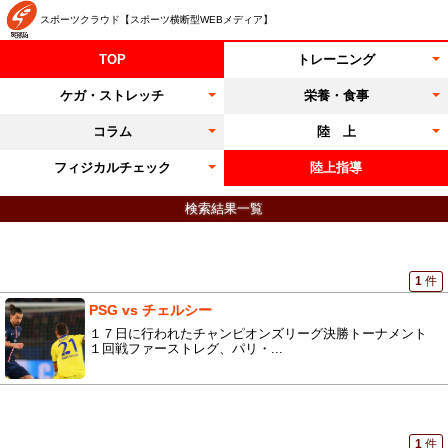
スポーツクラウド【スポーツ横断型WEBメディア】
TOP
トレーニング
ケガ・ストレッチ
栄養・食事
コラム
陸 上
フィジカルチェック
陸上指導
検索結果一覧
1
件
PSG vs チェルシー
１７日に行われたチャンピオンズリーグ決勝トーナメント
１回戦ファーストレグ、パリ・...
1
件