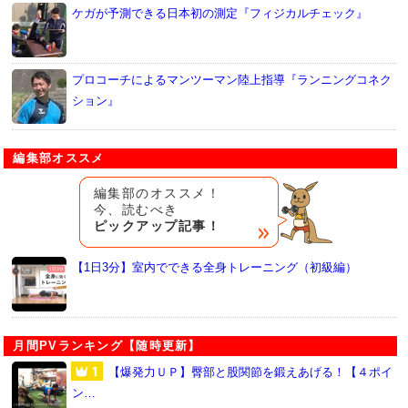
ケガが予測できる日本初の測定『フィジカルチェック』
プロコーチによるマンツーマン陸上指導『ランニングコネク
ション』
編集部オススメ
編集部のオススメ！
今、読むべき
ピックアップ記事！
【1日3分】室内でできる全身トレーニング（初級編）
月間PVランキング【随時更新】
【爆発力ＵＰ】臀部と股関節を鍛えあげる！【４ポイ
ン…