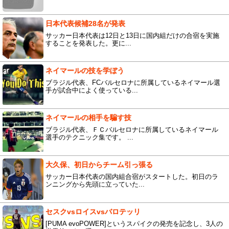
日本代表候補28名が発表
サッカー日本代表は12日と13日に国内組だけの合宿を実施
することを発表した。更に...
ネイマールの技を学ぼう
ブラジル代表、FCバルセロナに所属しているネイマール選
手が試合中によく使っている...
ネイマールの相手を騙す技
ブラジル代表、ＦＣバルセロナに所属しているネイマール
選手のテクニック集です。 ...
大久保、初日からチーム引っ張る
サッカー日本代表の国内組合宿がスタートした。初日のラ
ンニングから先頭に立っていた...
セスクvsロイスvsバロテッリ
[PUMA evoPOWER]というスパイクの発売を記念し、3人の