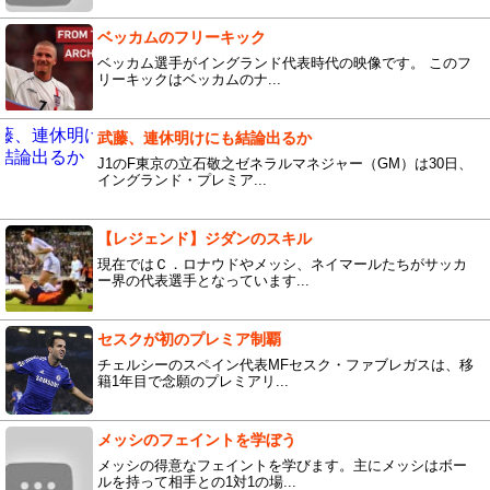
ベッカムのフリーキック
ベッカム選手がイングランド代表時代の映像です。 このフ
リーキックはベッカムのナ...
武藤、連休明けにも結論出るか
J1のF東京の立石敬之ゼネラルマネジャー（GM）は30日、
イングランド・プレミア...
【レジェンド】ジダンのスキル
現在ではＣ．ロナウドやメッシ、ネイマールたちがサッカ
ー界の代表選手となっています...
セスクが初のプレミア制覇
チェルシーのスペイン代表MFセスク・ファブレガスは、移
籍1年目で念願のプレミアリ...
メッシのフェイントを学ぼう
メッシの得意なフェイントを学びます。主にメッシはボー
ルを持って相手との1対1の場...