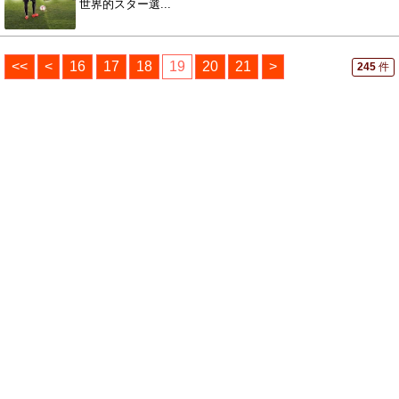
世界的スター選...
<<
<
16
17
18
19
20
21
>
245
件