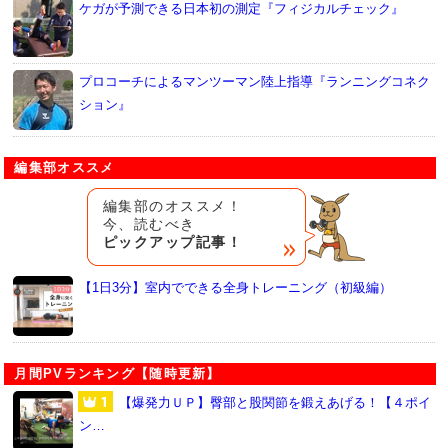
ケガが予測できる日本初の測定『フィジカルチェック』
プロコーチによるマンツーマン陸上指導『ランニングコネク
ション』
編集部オススメ
編集部のオススメ！
今、読むべき
ピックアップ記事！
【1日3分】室内でできる全身トレーニング（初級編）
月間PVランキング【随時更新】
【爆発力ＵＰ】臀部と股関節を鍛えあげる！【４ポイ
ン…