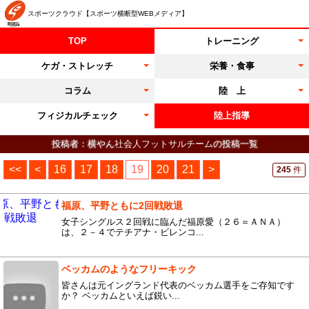
スポーツクラウド【スポーツ横断型WEBメディア】
TOP
トレーニング
ケガ・ストレッチ
栄養・食事
コラム
陸 上
フィジカルチェック
陸上指導
投稿者：横やん
社会人フットサルチーム
の投稿一覧
<<
<
16
17
18
19
20
21
>
245
件
福原、平野ともに2回戦敗退
女子シングルス２回戦に臨んだ福原愛（２６＝ＡＮＡ）
は、２－４でテチアナ・ビレンコ...
ベッカムのようなフリーキック
皆さんは元イングランド代表のベッカム選手をご存知です
か？ ベッカムといえば鋭い...