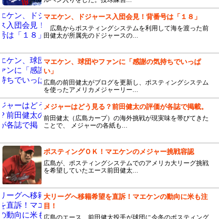
マエケン、ドジャース入団会見！背番号は「１８」
広島からポスティングシステムを利用して海を渡った前
田健太が所属先のドジャースの...
マエケン、球団やファンに「感謝の気持ちでいっぱ
い」
広島の前田健太がブログを更新し、ポスティングシステム
を使ったアメリカメジャーリー...
メジャーはどう見る？前田健太の評価が各誌で掲載。
前田健太（広島カープ）の海外挑戦が現実味を帯びてきた
ことで、 メジャーの各紙も...
ポスティングＯＫ！マエケンのメジャー挑戦容認
広島が、ポスティングシステムでのアメリカ大リーグ挑戦
を希望していたエース前田健太...
大リーグへ移籍希望を直訴！マエケンの動向に米も注
目！
広島のエース、前田健太投手が球団に今冬のポスティング