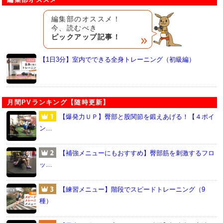
編集部のオススメ！
今、読むべき
ピックアップ記事！
【1日3分】室内でできる全身トレーニング（初級編）
月間PVランキング【随時更新】
【爆発力ＵＰ】臀部と股関節を鍛えあげる！【４ポイ
ン…
【補強メニューにもおすすめ】臀部筋を刺激するフロ
ッ…
【練習メニュー】階段でスピードトレーニング（9
種）