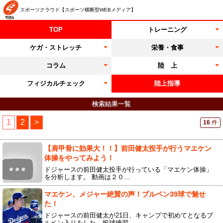
スポーツクラウド【スポーツ横断型WEBメディア】
TOP
トレーニング
ケガ・ストレッチ
栄養・食事
コラム
陸 上
フィジカルチェック
陸上指導
検索結果一覧
1
2
>
16
件
【肩甲骨に効果大！！】前田健太投手が行うマエケン
体操をやってみよう！
ドジャースの前田健太投手が行っている「マエケン体操」
を分析します。 動画は２０...
マエケン、メジャー絶賛の声！ブルペン39球で魅せ
た！
ドジャースの前田健太が21日、キャンプで初めてとなるブ
ルペン入りをした。投球練習...