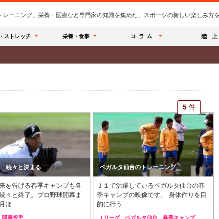
のトレーニング、栄養・医療など専門家の知識を集めた、スポーツの新しい楽しみ方を提
・ストレッチ
栄養・食事
コラム
陸 上
5
5
件
件
 続々と決まる
ベガルタ仙台のトレーニング
来を告げる春季キャンプも各
Ｊ１で活躍しているベガルタ仙台の春
続々と終了。プロ野球開幕ま
季キャンプの映像です。 身体作りを目
ほ...
的に行う...
開幕投手
Ｊリーグ
ベガルタ仙台
春季キャンプ