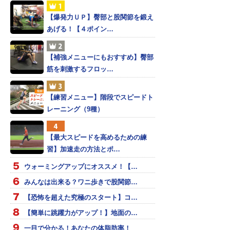
【爆発力ＵＰ】臀部と股関節を鍛え
あげる！【４ポイン…
【補強メニューにもおすすめ】臀部
筋を刺激するフロッ…
【練習メニュー】階段でスピードト
レーニング（9種）
【最大スピードを高めるための練
習】加速走の方法とポ…
ウォーミングアップにオススメ！【…
みんなは出来る？ワニ歩きで股関節…
【恐怖を超えた究極のスタート】コ…
【簡単に跳躍力がアップ！】地面の…
一目で分かる！あなたの体脂肪率！