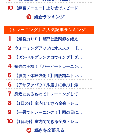
【練習メニュー】上り坂でスピード…
総合ランキング
【トレーニング】の人気記事ランキング
【爆発力ＵＰ】臀部と股関節を鍛え…
ウォーミングアップにオススメ！【…
【ダンベルプランクロウイング】ダ…
補強の王様！「バーピートレーニン…
【腹筋・体幹強化！】四股踏みトレ…
【アサファパウエル選手に学ぶ】爆…
身近にあるものでトレーニングして…
【1日3分】室内でできる全身トレ…
【一畳でトレーニング！】雨の日に…
【1日3分】室内でできる全身トレ…
続きを全部見る