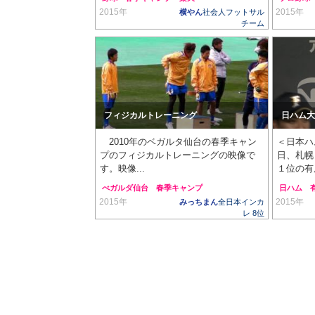
2015年
2015年
横やん
社会人フットサル
チーム
フィジカルトレーニング
日ハム大
2010年のベガルタ仙台の春季キャン
＜日本ハ
プのフィジカルトレーニングの映像で
日、札幌
す。映像...
１位の有原
べガルダ仙台
春季キャンプ
日ハム
2015年
2015年
みっちまん
全日本インカ
レ 8位