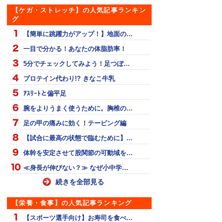
【ケガ・ストレッチ】の人気記事ランキン
グ
【簡単に跳躍力がアップ！】地面の…
一目で分かる！あなたの体脂肪率！
5分でチェックしてみよう！足つぼ…
プロテイン代わり!? きなこ牛乳
ｱｽﾘｰﾄと偏平足
腕をよりうまく使うために。胸椎の…
足の甲の痛みに効く！テーピング編
【試合に最高の状態で臨むために】…
体幹を安定させて股関節の可動域を…
≪身長が伸びない？≫ なぜ小中学…
続きを全部見る
【栄養・食事】の人気記事ランキング
【スポーツ選手向け】お寿司を食べ…