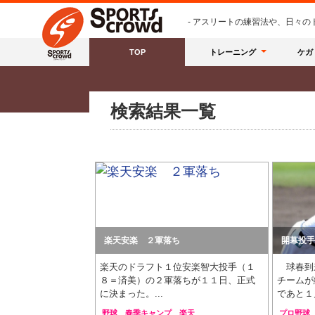
- アスリートの練習法や、日々
TOP
トレーニング
ケガ
検索結果一覧
楽天安楽 ２軍落ち
開幕投手
楽天のドラフト１位安楽智大投手（１
球春到
８＝済美）の２軍落ちが１１日、正式
チームが
に決まった。...
であと１月
野球
春季キャンプ
楽天
プロ野球