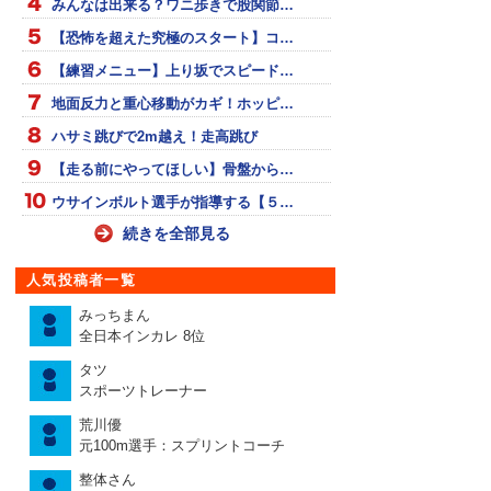
みんなは出来る？ワニ歩きで股関節…
【恐怖を超えた究極のスタート】コ…
【練習メニュー】上り坂でスピード…
地面反力と重心移動がカギ！ホッピ…
ハサミ跳びで2m越え！走高跳び
【走る前にやってほしい】骨盤から…
ウサインボルト選手が指導する【５…
続きを全部見る
人気投稿者一覧
みっちまん
全日本インカレ 8位
タツ
スポーツトレーナー
荒川優
元100m選手：スプリントコーチ
整体さん