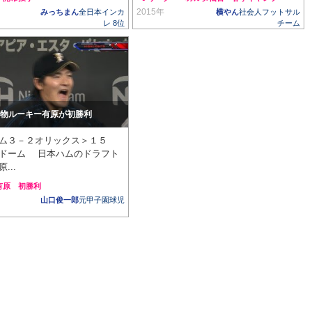
2015年
みっちまん
全日本インカ
横やん
社会人フットサル
レ 8位
チーム
物ルーキー有原が初勝利
ム３－２オリックス＞１５
ドーム 日本ハムのドラフト
...
有原
初勝利
山口俊一郎
元甲子園球児