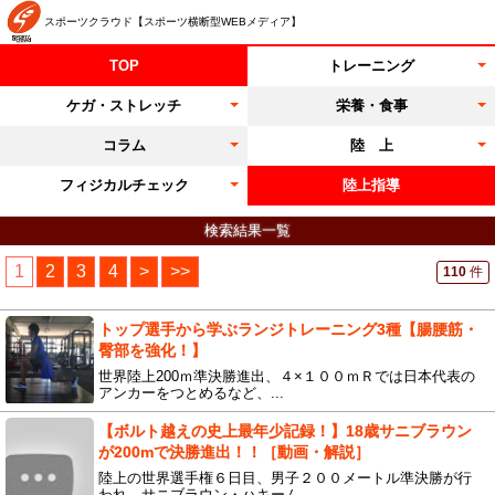
スポーツクラウド【スポーツ横断型WEBメディア】
TOP
トレーニング
ケガ・ストレッチ
栄養・食事
コラム
陸 上
フィジカルチェック
陸上指導
検索結果一覧
1
2
3
4
>
>>
110
件
トップ選手から学ぶランジトレーニング3種【腸腰筋・
臀部を強化！】
世界陸上200ｍ準決勝進出、４×１００ｍＲでは日本代表の
アンカーをつとめるなど、...
【ボルト越えの史上最年少記録！】18歳サニブラウン
が200mで決勝進出！！［動画・解説］
陸上の世界選手権６日目、男子２００メートル準決勝が行
われ、サニブラウン・ハキーム...