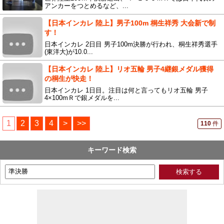
アンカーをつとめるなど、...
【日本インカレ 陸上】男子100m 桐生祥秀 大会新で制
す！
日本インカレ 2日目 男子100m決勝が行われ、桐生祥秀選手
(東洋大)が10.0...
【日本インカレ 陸上】リオ五輪 男子4継銀メダル獲得
の桐生が快走！
日本インカレ 1日目。注目は何と言ってもリオ五輪 男子
4×100mＲで銀メダルを...
1
2
3
4
>
>>
110
件
キーワード検索