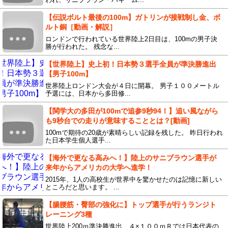
【伝説ボルト最後の100m】ガトリンが接戦制し金、ボ
ルト銅［動画・解説］
ロンドンで行われている世界陸上2日目は、100mの男子決
勝が行われた。 残念な...
【世界陸上】史上初！日本勢３選手全員が準決勝進出
【男子100m】
世界陸上ロンドン大会が４日に開幕。 男子１００メートル
予選には、日本から多田修...
【関学大の多田が100mで追参9秒94！】追い風ながら
も9秒台での走りが意味することとは？[動画]
100mで期待の20歳が素晴らしい記録を残した。 昨日行われ
た日本学生個人選手...
【海外で更なる高みへ！】陸上のサニブラウン選手が
来年からアメリカの大学へ進学！
2015年、1人の高校生が世界中を驚かせたのは記憶に新しい
ところだと思います。 ...
【腸腰筋・臀部の強化に】トップ選手が行うランジト
レーニング3種
世界陸上200ｍ準決勝進出、４×１００ｍＲでは日本代表の