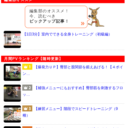
編集部のオススメ！
今、読むべき
ピックアップ記事！
【1日3分】室内でできる全身トレーニング（初級編）
月間PVランキング【随時更新】
【爆発力ＵＰ】臀部と股関節を鍛えあげる！【４ポイ
ン…
【補強メニューにもおすすめ】臀部筋を刺激するフロ
ッ…
【練習メニュー】階段でスピードトレーニング（9
種）