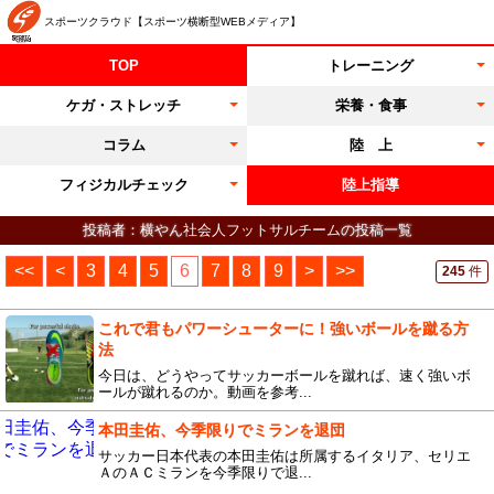
スポーツクラウド【スポーツ横断型WEBメディア】
TOP
トレーニング
ケガ・ストレッチ
栄養・食事
コラム
陸 上
フィジカルチェック
陸上指導
投稿者：横やん
社会人フットサルチーム
の投稿一覧
<<
<
3
4
5
6
7
8
9
>
>>
245
件
これで君もパワーシューターに！強いボールを蹴る方
法
今日は、どうやってサッカーボールを蹴れば、速く強いボ
ールが蹴れるのか。動画を参考...
本田圭佑、今季限りでミランを退団
サッカー日本代表の本田圭佑は所属するイタリア、セリエ
ＡのＡＣミランを今季限りで退...