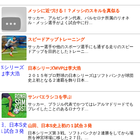
メッシに近づける！？メッシのスキルを真似る
サッカー、アルゼンチン代表、バルセロナ所属のリオネ
ル・メッシ選手がよく試合中に行...
スピードアップトレーニング
サッカー選手や他のスポーツ選手にも通ずる走りのスピー
ドアップを目的としたトレーニ...
日本シリーズMVPは李大浩
２０１５年プロ野球の日本シリーズはソフトバンクが球団
史上初となる２連覇を飾り日本...
サンバエラシコを学ぶ
サッカー、ブラジル代表でかつてはレアルマドリードでも
プレイしたことのあるロナウド...
山田、日本S史上初の１試合３発
日本シリーズ第３戦。ソフトバンクが２連勝をしてから場
所を神宮球場に移した２７日。...