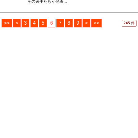
その選手たちが発表...
<<
<
3
4
5
6
7
8
9
>
>>
245
件