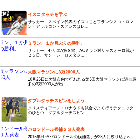
イスコタッチを学ぶ
サッカー、スペイン代表のイスコことフランシスコ・ロマ
ン・アラルコン・スアレスはレ...
ミラン、１か月ぶりの勝利。
サッカー、セリエA第８節、ACミラン対サッスオーロ戦が
２５日、サン・シーロスタジ...
大阪マラソンに3万2000人
10月25日に大阪市内で行われる第5回大阪マラソンに過去最
多の3万2000人が出...
ダブルタッチスピンをしよう
クリスティアーノ・ロナウドも試合でよく行うテクニック
のひとつ、ダブルタッチスピン...
バロンドール候補２３人発表
2015年FIFAバロンドールの候補選手が23人に絞り込まれ、