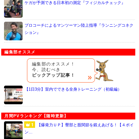
ケガが予測できる日本初の測定『フィジカルチェック』
プロコーチによるマンツーマン陸上指導『ランニングコネク
ション』
編集部オススメ
編集部のオススメ！
今、読むべき
ピックアップ記事！
【1日3分】室内でできる全身トレーニング（初級編）
月間PVランキング【随時更新】
【爆発力ＵＰ】臀部と股関節を鍛えあげる！【４ポイ
ン…