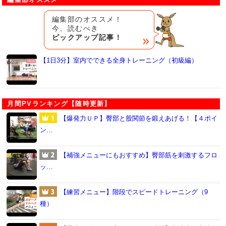
編集部のオススメ！
今、読むべき
ピックアップ記事！
【1日3分】室内でできる全身トレーニング（初級編）
月間PVランキング【随時更新】
【爆発力ＵＰ】臀部と股関節を鍛えあげる！【４ポイ
ン…
【補強メニューにもおすすめ】臀部筋を刺激するフロ
ッ…
【練習メニュー】階段でスピードトレーニング（9
種）