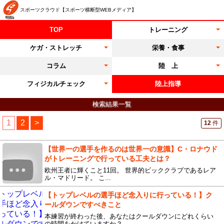
スポーツクラウド【スポーツ横断型WEBメディア】
TOP
トレーニング
ケガ・ストレッチ
栄養・食事
コラム
陸 上
フィジカルチェック
陸上指導
検索結果一覧
1
2
>
12
件
【世界一の選手を作るのは世界一の意識】C・ロナウド
がトレーニングで行っている工夫とは？
欧州王者に輝くこと11回。 世界的ビッククラブであるレア
ル・マドリード。 こ...
【トップレベルの選手ほど念入りに行っている！】ク
ールダウンですべきこと
本練習が終わった後、あなたはクールダウンにどれくらい
の時間をかけていますか？ ...