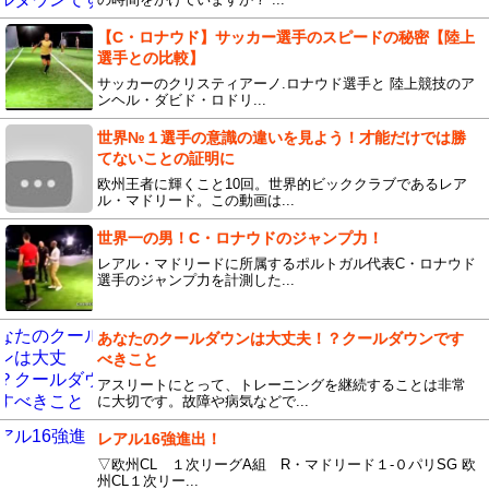
【C・ロナウド】サッカー選手のスピードの秘密【陸上
選手との比較】
サッカーのクリスティアーノ.ロナウド選手と 陸上競技のア
ンヘル・ダビド・ロドリ...
世界№１選手の意識の違いを見よう！才能だけでは勝
てないことの証明に
欧州王者に輝くこと10回。世界的ビッククラブであるレア
ル・マドリード。この動画は...
世界一の男！C・ロナウドのジャンプ力！
レアル・マドリードに所属するポルトガル代表C・ロナウド
選手のジャンプ力を計測した...
あなたのクールダウンは大丈夫！？クールダウンです
べきこと
アスリートにとって、トレーニングを継続することは非常
に大切です。故障や病気などで...
レアル16強進出！
▽欧州CL １次リーグA組 R・マドリード１-０パリSG 欧
州CL１次リー...