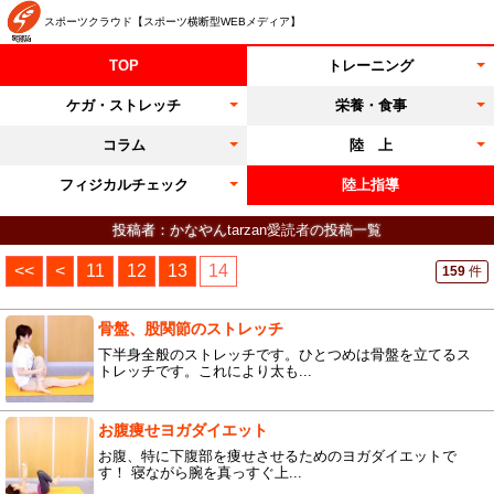
スポーツクラウド【スポーツ横断型WEBメディア】
TOP
トレーニング
ケガ・ストレッチ
栄養・食事
コラム
陸 上
フィジカルチェック
陸上指導
投稿者：かなやん
tarzan愛読者
の投稿一覧
<<
<
11
12
13
14
159
件
骨盤、股関節のストレッチ
下半身全般のストレッチです。ひとつめは骨盤を立てるス
トレッチです。これにより太も...
お腹痩せヨガダイエット
お腹、特に下腹部を痩せさせるためのヨガダイエットで
す！ 寝ながら腕を真っすぐ上...