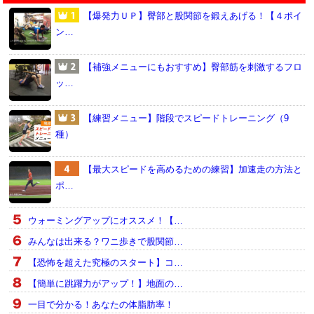
【爆発力ＵＰ】臀部と股関節を鍛えあげる！【４ポイ
ン…
【補強メニューにもおすすめ】臀部筋を刺激するフロ
ッ…
【練習メニュー】階段でスピードトレーニング（9
種）
【最大スピードを高めるための練習】加速走の方法と
ポ…
ウォーミングアップにオススメ！【…
みんなは出来る？ワニ歩きで股関節…
【恐怖を超えた究極のスタート】コ…
【簡単に跳躍力がアップ！】地面の…
一目で分かる！あなたの体脂肪率！