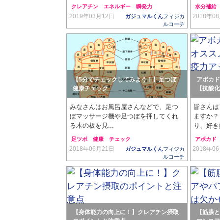
クレアチン
エネルギー
瞬発力
水分補給
2019年03月12日
2018年0
ガジュマルくん
フィジカ
ルコーチ
【5分でチェックしてみよう！】足つぼ
アボカド
健康チェック
【抗酸化
みなさんはお風呂屋さんなどで、足つ
皆さんは
ぼマッサージ機や足つぼを押してくれ
ますか？
る木の板を見...
り、好き嫌
足ツボ
健康
チェック
アボカド
2018年06月21日
2018年0
ガジュマルくん
フィジカ
ルコーチ
【身体能力の向上に！】クレアチン摂取
【筋膜と