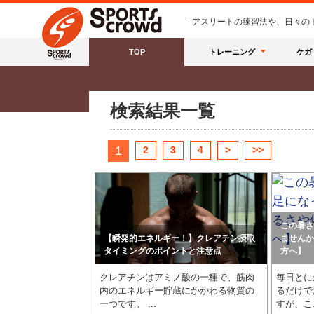
- アスリートの練習法や、日々
TOP
トレーニング
ケガ
検索結果一覧
1
2
3
4
>
>>
この暑さ
【瞬発的エネルギー！】クレアチン摂取
ませんか
タイミングのポイントと注意点
方へ】
クレアチンはアミノ酸の一種で、筋肉
毎日とに
内のエネルギー貯蔵にかかわる物質の
るだけで
一つです。 ...
すが、こ.