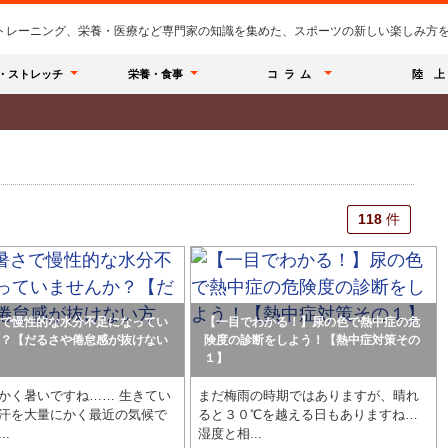
のトレーニング、栄養・医療など専門家の知識を集めた、スポーツの新しい楽しみ方を提
・ストレッチ
栄養・食事
コラム
陸 上
118
118
件
件
で慢性的な水分不足になってい
【一目でわかる！】尿の色で熱中症の危
？【だるさや倦怠感が抜けない
険度の診断をしよう！【熱中症対策その
１】
かく暑いですね…… 生きてい
まだ梅雨の時期ではありますが、晴れ
汗を大量にかく最近の気候で
ると３０℃を越える日もありますね…
..
湿度と相...