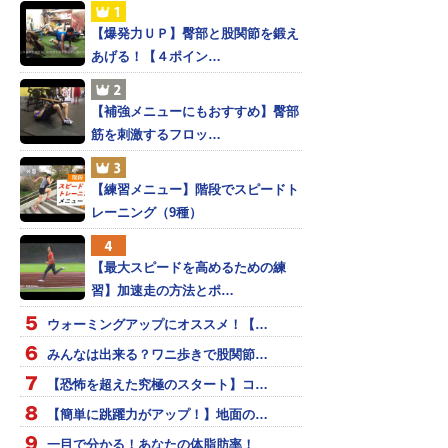
【爆発力ＵＰ】臀部と股関節を鍛え
あげる！【４ポイン…
【補強メニューにもおすすめ】臀部
筋を刺激するフロッ…
【練習メニュー】階段でスピードト
レーニング（9種）
【最大スピードを高めるための練
習】加速走の方法とポ…
ウォーミングアップにオススメ！【…
みんなは出来る？ワニ歩きで股関節…
【恐怖を超えた究極のスタート】コ…
【簡単に跳躍力がアップ！】地面の…
一目で分かる！あなたの体脂肪率！