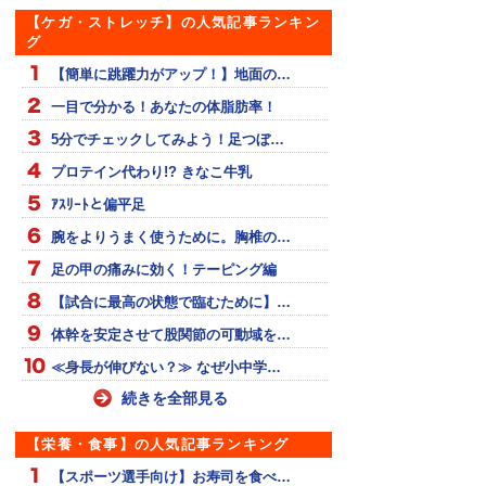
【ケガ・ストレッチ】の人気記事ランキン
グ
【簡単に跳躍力がアップ！】地面の…
一目で分かる！あなたの体脂肪率！
5分でチェックしてみよう！足つぼ…
プロテイン代わり!? きなこ牛乳
ｱｽﾘｰﾄと偏平足
腕をよりうまく使うために。胸椎の…
足の甲の痛みに効く！テーピング編
【試合に最高の状態で臨むために】…
体幹を安定させて股関節の可動域を…
≪身長が伸びない？≫ なぜ小中学…
続きを全部見る
【栄養・食事】の人気記事ランキング
【スポーツ選手向け】お寿司を食べ…