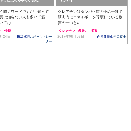
ップには欠かせない部位
ィング】
く聞くワードですが、知って
クレアチンはタンパク質の中の一種で
実は知らない人も多い『筋
筋肉内にエネルギーを貯蔵している物
てお...
質の一つとい...
ア
怪我
クレアチン
瞬発力
栄養
9月24日
2017年09月03日
田辺拡也
スポーツトレー
かえる先生
元栄養士
ナー