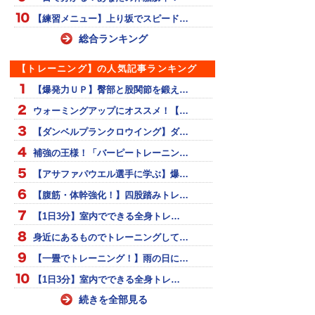
【練習メニュー】上り坂でスピード…
総合ランキング
【トレーニング】の人気記事ランキング
【爆発力ＵＰ】臀部と股関節を鍛え…
ウォーミングアップにオススメ！【…
【ダンベルプランクロウイング】ダ…
補強の王様！「バーピートレーニン…
【アサファパウエル選手に学ぶ】爆…
【腹筋・体幹強化！】四股踏みトレ…
【1日3分】室内でできる全身トレ…
身近にあるものでトレーニングして…
【一畳でトレーニング！】雨の日に…
【1日3分】室内でできる全身トレ…
続きを全部見る