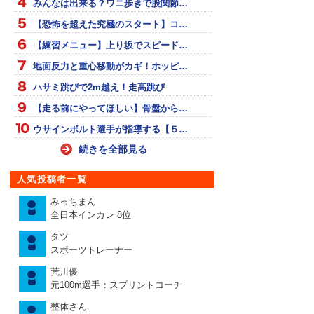
みんなは出来る？ワニ歩きで股関節…
【恐怖を超えた究極のスタート】コ…
【練習メニュー】上り坂でスピード…
地面反力と重心移動がカギ！ホッピ…
ハサミ跳びで2m越え！走高跳び
【走る前にやってほしい】骨盤から…
ウサインボルト選手が指導する【５…
続きを全部見る
人気投稿者一覧
みっちまん
全日本インカレ 8位
タツ
スポーツトレーナー
荒川優
元100m選手：スプリントコーチ
整体さん