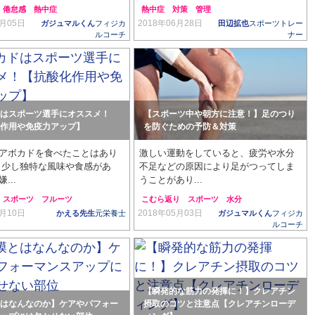
倦怠感
熱中症
熱中症
対策
管理
8月05日
2018年06月28日
ガジュマルくん
フィジカ
田辺拡也
スポーツトレー
ルコーチ
ナー
はスポーツ選手にオススメ！
【スポーツ中や朝方に注意！】足のつり
作用や免疫力アップ】
を防ぐための予防＆対策
アボカドを食べたことはあり
激しい運動をしていると、疲労や水分
 少し独特な風味や食感があ
不足などの原因により足がつってしま
...
うことがあり...
スポーツ
フルーツ
こむら返り
スポーツ
水分
6月10日
2018年05月03日
かえる先生
元栄養士
ガジュマルくん
フィジカ
ルコーチ
【瞬発的な筋力の発揮に！】クレアチン
はなんなのか】ケアやパフォー
摂取のコツと注意点【クレアチンローデ