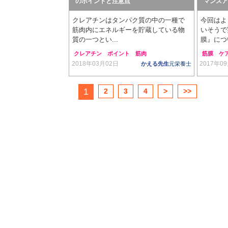
のポイントと注意点
マンスア
クレアチンはタンパク質の中の一種で
今回はよ
筋肉内にエネルギーを貯蔵している物
いそうで
質の一つとい...
膜』につい
クレアチン
ポイント
筋肉
筋膜
ケ
2018年03月02日
2017年0
かえる先生
元栄養士
1
2
3
4
>
>>