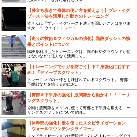
【膝立ち歩きで身体の使い方を覚えよう】プレ・イグ
ゾースト法を活用した動きのトレーニング
皆さんは「プレ・イグゾースト法」を聞いたことはありま
すか！？ ウエイトトレーニ...
【走りの技術＆フィジカルの強化】階段ダッシュの効
果とポイントについて
階段を利用したトレーニングは、雨の日やグラウンドが使
えないなどで仕方なく活用して...
【トレーニングでケガを防ごう】下半身強化におすす
め！「ディープスクワット」
トレーニングの王様とも呼ばれているスクワット。 臀部・
下腿部などを鍛えるのにお...
【臀部＆下半身の強化】股関節から動かす！「ニーリ
ングスクワット」
今回は股関節をメインに使って臀部と下半身を鍛えるニー
リングスクワットについて紹介...
【体幹部の強化】壁を使ったスタビライゼーション
「ウォールマウンテンクライマー」
スタビライゼーションは普段行っているトレーニングでは