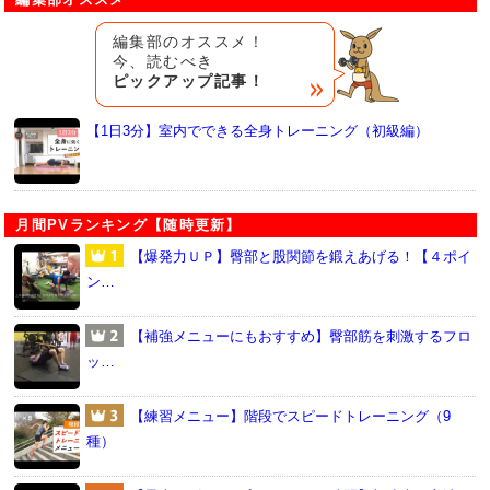
編集部のオススメ！
今、読むべき
ピックアップ記事！
【1日3分】室内でできる全身トレーニング（初級編）
月間PVランキング【随時更新】
【爆発力ＵＰ】臀部と股関節を鍛えあげる！【４ポイ
ン…
【補強メニューにもおすすめ】臀部筋を刺激するフロ
ッ…
【練習メニュー】階段でスピードトレーニング（9
種）