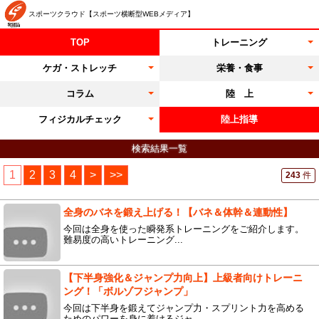
スポーツクラウド【スポーツ横断型WEBメディア】
TOP
トレーニング
ケガ・ストレッチ
栄養・食事
コラム
陸 上
フィジカルチェック
陸上指導
検索結果一覧
1
2
3
4
>
>>
243
件
全身のバネを鍛え上げる！【バネ＆体幹＆連動性】
今回は全身を使った瞬発系トレーニングをご紹介します。
難易度の高いトレーニング...
【下半身強化＆ジャンプ力向上】上級者向けトレーニ
ング！「ボルゾフジャンプ」
今回は下半身を鍛えてジャンプ力・スプリント力を高める
ためのパワーを身に着けるジャ...