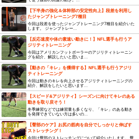
【下半身の強化＆体幹部の安定性向上】段差を利用し
たジャンプトレーニング7種目
今回は段差を使ったジャンプトレーニング7種目を紹介いた
します。 ジャンプトレー...
【反応速度や体の素速い動きに！】NFL選手も行うア
ジリティトレーニング
今回はアメリカンフットボーラーのアジリティトレーニン
グを紹介、解説したいと思いま...
【動きの「キレ」を獲得する】NFL選手も行うアジリ
ティトレーニング
今回は動きのキレを向上させるアジリティトレーニングの
紹介、解説をしたいと思います...
【スピード&アジリティ】シーズンに向けてキレのある
動きを取り戻そう！
冬季練習などでは練習量も多くなり、「キレ」のある動き
を発揮できていない方は多いの...
【臀部のケア】お尻の筋肉を自分でしっかりと伸ばす
ストレッチング！
今回は臀部のストレッチングについて紹介いたします。 臀