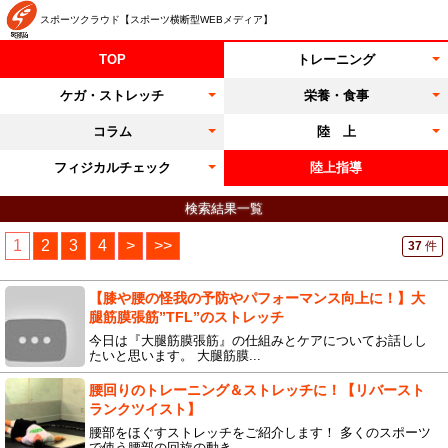
スポーツクラウド【スポーツ横断型WEBメディア】
TOP
トレーニング
ケガ・ストレッチ
栄養・食事
コラム
陸 上
フィジカルチェック
陸上指導
検索結果一覧
1
2
3
4
>
>>
37
件
【膝や腰の怪我の予防やパフォーマンス向上に！】大
腿筋膜張筋”TFL”のストレッチ
今日は『大腿筋膜張筋』の仕組みとケアについてお話しし
たいと思います。 大腿筋膜...
腰回りのトレーニング＆ストレッチに！【リバースト
ランクツイスト】
腰部をほぐすストレッチをご紹介します！ 多くのスポーツ
で使う腰部の回旋の動き。...