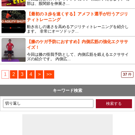
部は、股関節を伸展さ...
【最初の３歩を速くする】アメフト選手が行うアジリ
ティトレーニング
動き出しの速さを高めるアジリティトレーニングを紹介し
ます。 非常にオーソドック...
【膝のケガ予防におすすめ】内側広筋の強化エクササ
イズ！
今回は膝の怪我予防として、内側広筋を鍛えるエクササイ
ズの紹介です。 内側広...
1
2
3
4
>
>>
37
件
キーワード検索