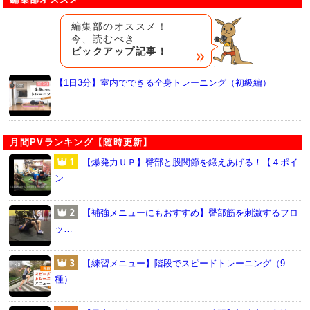
編集部のオススメ！
今、読むべき
ピックアップ記事！
【1日3分】室内でできる全身トレーニング（初級編）
月間PVランキング【随時更新】
【爆発力ＵＰ】臀部と股関節を鍛えあげる！【４ポイ
ン…
【補強メニューにもおすすめ】臀部筋を刺激するフロ
ッ…
【練習メニュー】階段でスピードトレーニング（9
種）