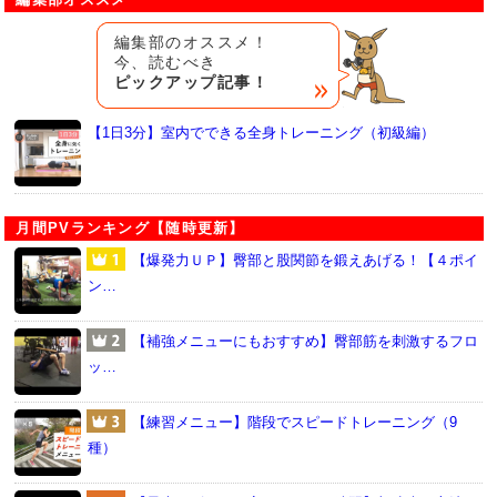
編集部のオススメ！
今、読むべき
ピックアップ記事！
【1日3分】室内でできる全身トレーニング（初級編）
月間PVランキング【随時更新】
【爆発力ＵＰ】臀部と股関節を鍛えあげる！【４ポイ
ン…
【補強メニューにもおすすめ】臀部筋を刺激するフロ
ッ…
【練習メニュー】階段でスピードトレーニング（9
種）