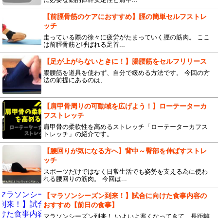
【前脛骨筋のケアにおすすめ】脛の簡単セルフストレ
ッチ
走っている際の徐々に疲労がたまっていく脛の筋肉。 ここ
は前脛骨筋と呼ばれる足首...
【足が上がらないときに！】腸腰筋をセルフリリース
腸腰筋を道具を使わず、自分で緩める方法です。 今回の方
法の前提にあるのは、...
【肩甲骨周りの可動域を広げよう！】ローテーターカ
フストレッチ
肩甲骨の柔軟性を高めるストレッチ「ローテーターカフス
トレッチ」の紹介です。 ...
【腰回りが気になる方へ】背中～臀部を伸ばすストレ
ッチ
スポーツだけではなく日常生活でも姿勢を支える為に使わ
れる腰回りの筋肉。 今回は...
【マラソンシーズン到来！】試合に向けた食事内容の
おすすめ【前日の食事】
マラソンシーズン到来！ いよいよ寒くなってきて、長距離