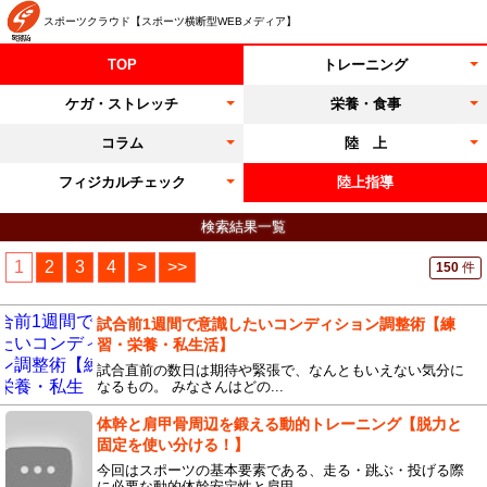
スポーツクラウド【スポーツ横断型WEBメディア】
TOP
トレーニング
ケガ・ストレッチ
栄養・食事
コラム
陸 上
フィジカルチェック
陸上指導
検索結果一覧
1
2
3
4
>
>>
150
件
試合前1週間で意識したいコンディション調整術【練
習・栄養・私生活】
試合直前の数日は期待や緊張で、なんともいえない気分に
なるもの。 みなさんはどの...
体幹と肩甲骨周辺を鍛える動的トレーニング【脱力と
固定を使い分ける！】
今回はスポーツの基本要素である、走る・跳ぶ・投げる際
に必要な動的体幹安定性と肩甲...