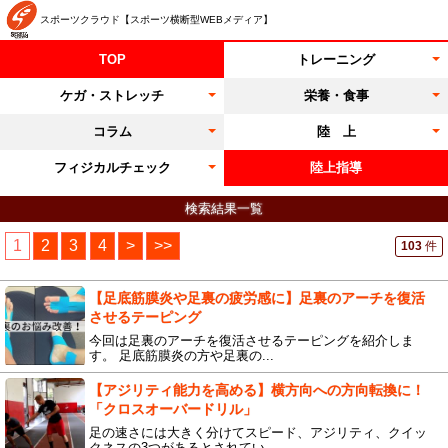
スポーツクラウド【スポーツ横断型WEBメディア】
TOP
トレーニング
ケガ・ストレッチ
栄養・食事
コラム
陸 上
フィジカルチェック
陸上指導
検索結果一覧
1
2
3
4
>
>>
103
件
【足底筋膜炎や足裏の疲労感に】足裏のアーチを復活
させるテーピング
今回は足裏のアーチを復活させるテーピングを紹介しま
す。 足底筋膜炎の方や足裏の...
【アジリティ能力を高める】横方向への方向転換に！
「クロスオーバードリル」
足の速さには大きく分けてスピード、アジリティ、クイッ
クネスの3つがあるとされてい...