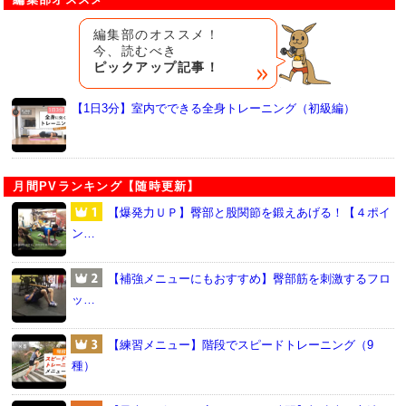
編集部のオススメ！
今、読むべき
ピックアップ記事！
【1日3分】室内でできる全身トレーニング（初級編）
月間PVランキング【随時更新】
【爆発力ＵＰ】臀部と股関節を鍛えあげる！【４ポイ
ン…
【補強メニューにもおすすめ】臀部筋を刺激するフロ
ッ…
【練習メニュー】階段でスピードトレーニング（9
種）