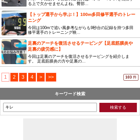
る上で欠かせませんよね。臀部...
【トップ選手から学ぶ！】100m多田修平選手のトレー
ニング
今回は100mで追い風参考ながらも9秒台の記録を持つ多田
修平選手のトレーニング映...
足裏のアーチを復活させるテーピング【足底筋膜炎や
足裏の疲労感に】
今回は足裏のアーチを復活させるテーピングを紹介しま
す。 足底筋膜炎の方や足裏の...
1
2
3
4
>
>>
103
件
キーワード検索