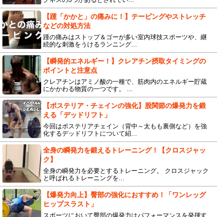
【踵「かかと」の痛みに！】テーピングやストレッチ
などの対処方法
踵の痛みはストップ＆ゴーが多い室内球技スポーツや、継
続的な刺激をうけるランニング...
【瞬発的エネルギー！】クレアチン摂取タイミングの
ポイントと注意点
クレアチンはアミノ酸の一種で、筋肉内のエネルギー貯蔵
にかかわる物質の一つです。 ...
【ポステリア・チェインの強化】股関節の爆発力を鍛
える「デッドリフト」
今回はポステリアチェイン（背中～太もも裏側など）を強
化するデッドリフトについて紹...
全身の瞬発力を鍛えるトレーニング！【クロスジャッ
ク】
全身の瞬発力を必要とするトレーニング。 クロスジャック
と呼ばれるトレーニングを...
【爆発力向上】臀部の強化におすすめ！「ワンレッグ
ヒップスラスト」
スポーツにおいて臀部の爆発力はパフォーマンスを発揮す