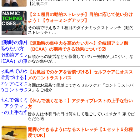
【足裏エク...
【２１種目の動的ストレッチ】目的に応じて使い分け
よう！【ウォーミングアップ】
その場で行える２１種目のダイナミックストレッチ（動的
ストレッチ）...
【運動時の集中力を高めたい方へ】分岐鎖アミノ酸
（BCAA）の期待できる効果について②
日頃からの疲労などが影響してパワー発揮がしにくい、な
かなか集中が...
【お風呂でのケアを習慣づける】セルフケアにオスス
メのコントラストバス
今回はお風呂で簡単にできるセルフケア『コントラストバ
ス』をご紹介...
【休んで強くなる！】アクティブレストの上手な行い
方
皆さんは休養日の日は何をして過ごしていますか？ 家でだ
らだら過...
開脚ができるようになるストレッチ【１セット５分程
度でOK】