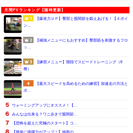
月間PVランキング【随時更新】
【爆発力ＵＰ】臀部と股関節を鍛えあげる！【４ポイ
ン…
【補強メニューにもおすすめ】臀部筋を刺激するフロ
ッ…
【練習メニュー】階段でスピードトレーニング（9
種）
【最大スピードを高めるための練習】加速走の方法と
ポ…
ウォーミングアップにオススメ！【…
みんなは出来る？ワニ歩きで股関節…
【恐怖を超えた究極のスタート】コ…
【簡単に跳躍力がアップ！】地面の…