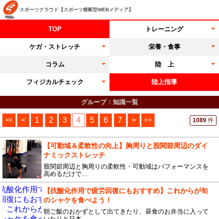
スポーツクラウド【スポーツ横断型WEBメディア】
TOP
トレーニング
ケガ・ストレッチ
栄養・食事
コラム
陸 上
フィジカルチェック
陸上指導
グループ：知識一覧
<<
<
1
2
3
4
5
6
7
>
>>
1089
件
【可動域＆柔軟性の向上】胸周りと股関節周辺のダイ
ナミックストレッチ
股関節周辺と胸周りの柔軟性・可動域はパフォーマンスを
高めるだけで...
【抗酸化作用で疲労回復にもおすすめ】これからが旬
のシャケを食べよう！
朝ご飯のおかずとして出てきたり、昼食のお弁当に入って
いたりと日本...