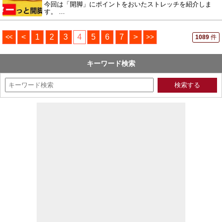
今回は「開脚」にポイントをおいたストレッチを紹介しま
す。 ...
<<
<
1
2
3
4
5
6
7
>
>>
1089
件
キーワード検索