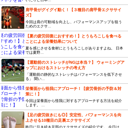
肩甲骨がグイグイ動く！【３種目の肩甲骨エクササイ
ズ】
今回は肩の可動域を向上し、パフォーマンスアップを狙う
ためのエクサ...
【夏の疲労回復におすすめ！】とうもろこしを食べる
ことによる栄養効果について
夏を感じさせる食材にとうもろこしがありますよね。 日本
では夏野...
【運動前のストレッチがNGは本当？】 ウォーミングア
ップにおけるストレッチの考え方
「運動前の静的なストレッチはパフォーマンスを低下させ
る」 聞い...
栄養面から怪我にアプローチ！【疲労骨折の予防＆対
策に！】
今回は栄養面から怪我に対するアプローチする方法を紹介
します。 ...
【足の疲労抜きにも◎】安定性、パフォーマンスを向
上させる10種目の足裏エクササイズ
昨日に引き続き足部のエクササイズの紹介です。 今日は