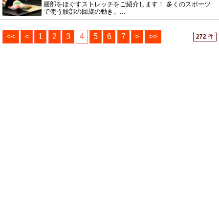
腰部をほぐすストレッチをご紹介します！ 多くのスポーツ
で使う腰部の回旋の動き。...
<<
<
1
2
3
4
5
6
7
>
>>
272
件