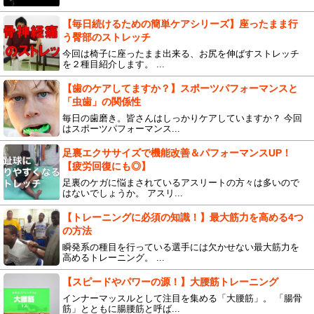
【毎日続けるための簡単ケアシリーズ】座ったまま行
う臀部のストレッチ
今回は椅子に座ったまま出来る、お尻を伸ばすストレッチ
を２種目紹介します。 ...
【歯のケアしてますか？】スポーツパフォーマンスと
「虫歯」の関係性
毎日の歯磨き。皆さんはしっかりケアしていますか？ 今回
はスポーツパフォーマンス...
足裏エクササイズで機能改善＆パフォーマンスUP！
【疲労回復にも◎】
足裏のケガに悩まされているアスリートの方々は多いので
はないでしょうか。 アスリ...
【トレーニングに必須の知識！】最大筋力を高める4つ
の方法
瞬発系の種目を行っている選手には欠かせない最大筋力を
高めるトレーニング。 ...
【スピードやパワーの源！】大腰筋トレーニング
インナーマッスルとして注目を集める「大腰筋」。 「腸骨
筋」とともに腸腰筋と呼ば...