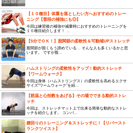
【１０種目】体重を落としたい方へおすすめのトレー
ニング【普段の補強にも◎】
今回は練習後の補強や減量時におすすめのトレーニングを
１０種目紹介します！ ...
【5分でＯＫ！】股関節の柔軟性＆可動域UPストレッチ
股関節が固くもう諦めている… そんな人も多くいるかと思
います。 ですが股...
ハムストリングの柔軟性をアップ！動的ストレッチ
【ワームウォーク】
今回は身体（ハムストリングス）の柔軟性を高めるエクサ
サイズ“ワームウォーク”を紹...
【筋温と心拍数をあげる】その場でできる動的ストレ
ッチ
今回は、ストレッチマット上で出来る簡単な動的なストレ
ッチを紹介します。 コンパ...
腰回りのトレーニング＆ストレッチに！【リバースト
ランクツイスト】