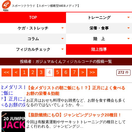
スポーツクラウド【スポーツ横断型WEBメディア】
TOP
トレーニング
ケガ・ストレッチ
栄養・食事
コラム
陸 上
フィジカルチェック
陸上指導
投稿者：ガジュマルくん
フィジカルコーチ
の投稿一覧
<<
<
1
2
3
4
5
6
7
>
>>
272
件
【金メダリストの朝ご飯にも！？】正月によく食べる
お餅の栄養＆効能
お正月はおせち料理やお雑煮など、お餅を食す機会も多く
なるのではないでしょうか。今...
【脂肪燃焼にも◎】ジャンピングジャック20種目！
今回は有酸素運動やサーキットトレーニングの種目として
よく行われる、ジャンピングジ...