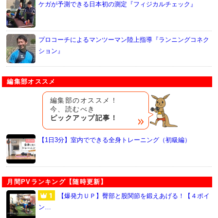
ケガが予測できる日本初の測定『フィジカルチェック』
プロコーチによるマンツーマン陸上指導『ランニングコネク
ション』
編集部オススメ
編集部のオススメ！
今、読むべき
ピックアップ記事！
【1日3分】室内でできる全身トレーニング（初級編）
月間PVランキング【随時更新】
【爆発力ＵＰ】臀部と股関節を鍛えあげる！【４ポイ
ン…