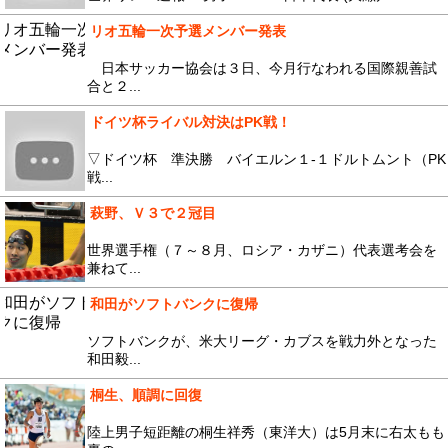
リオ五輪一次予選メンバー発表
日本サッカー協会は３日、今月行なわれる国際親善試
合と２...
ドイツ杯ライバル対決はPK戦！
▽ドイツ杯 準決勝 バイエルン１-１ドルトムント（PK
戦...
萩野、Ｖ３で２冠目
世界選手権（７～８月、ロシア・カザニ）代表選考会を
兼ねて...
和田がソフトバンクに復帰
ソフトバンクが、米大リーグ・カブスを戦力外となった
和田毅...
桐生、順調に回復
陸上男子短距離の桐生祥秀（東洋大）は5月末に右太もも