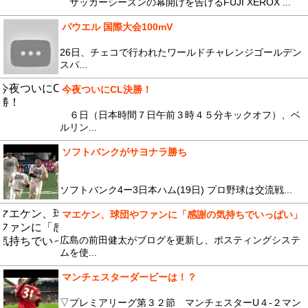
サッカーシーズンの幕開けを告げるFUJI XEROX ...
パウエル 国際大会100mV
26日、チェコで行われたワールドチャレンジゴールデン
スパ...
今夜ついにCL決勝！
６日（日本時間７日午前３時４５分キックオフ）、ベ
ルリン...
ソフトバンクがサヨナラ勝ち
ソフトバンク4ー3日本ハム(19日) プロ野球は交流戦...
マエケン、球団やファンに「感謝の気持ちでいっぱい」
広島の前田健太がブログを更新し、ポスティングシステ
ムを使...
マンチェスターダービーは！？
▽プレミアリーグ第３２節 マンチェスターU４-２マン