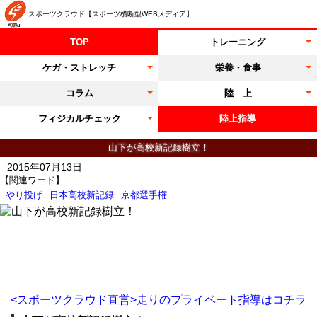
スポーツクラウド【スポーツ横断型WEBメディア】
TOP
トレーニング
ケガ・ストレッチ
栄養・食事
コラム
陸 上
フィジカルチェック
陸上指導
山下が高校新記録樹立！
2015年07月13日
【関連ワード】
やり投げ
日本高校新記録
京都選手権
<スポーツクラウド直営>走りのプライベート指導はコチラ