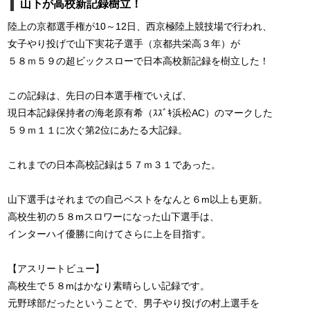
山下が高校新記録樹立！
陸上の京都選手権が10～12日、西京極陸上競技場で行われ、
女子やり投げで山下実花子選手（京都共栄高３年）が
５８ｍ５９の超ビックスローで日本高校新記録を樹立した！
この記録は、先日の日本選手権でいえば、
現日本記録保持者の海老原有希（ｽｽﾞｷ浜松AC）のマークした
５９ｍ１１に次ぐ第2位にあたる大記録。
これまでの日本高校記録は５７ｍ３１であった。
山下選手はそれまでの自己ベストをなんと６m以上も更新。
高校生初の５８mスロワーになった山下選手は、
インターハイ優勝に向けてさらに上を目指す。
【アスリートビュー】
高校生で５８mはかなり素晴らしい記録です。
元野球部だったということで、男子やり投げの村上選手を