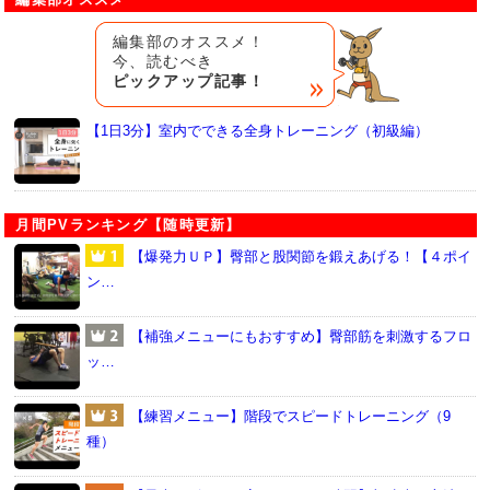
編集部のオススメ！
今、読むべき
ピックアップ記事！
【1日3分】室内でできる全身トレーニング（初級編）
月間PVランキング【随時更新】
【爆発力ＵＰ】臀部と股関節を鍛えあげる！【４ポイ
ン…
【補強メニューにもおすすめ】臀部筋を刺激するフロ
ッ…
【練習メニュー】階段でスピードトレーニング（9
種）