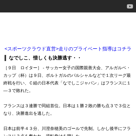
<スポーツクラウド直営>走りのプライベート指導はコチラ
なでしこ、惜しくも決勝逃す・・
［９日 ロイター］ - サッカー女子の国際親善大会、アルガルベ・
カップ（杯）は９日、ポルトガルのパルシャルなどで１次リーグ最
終戦を行い、Ｃ組の日本代表「なでしこジャパン」はフランスに１
―３で敗れた。
フランスは３連勝で同組首位。日本は１勝２敗の勝ち点３で３位と
なり、決勝進出を逃した。
日本は前半４３分、川澄奈穂美のゴールで先制。しかし後半にフラ