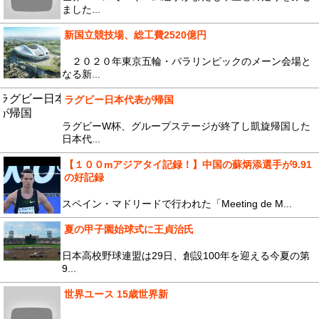
ました...
新国立競技場、総工費2520億円
２０２０年東京五輪・パラリンピックのメーン会場と
なる新...
ラグビー日本代表が帰国
ラグビーW杯、グループステージが終了し凱旋帰国した
日本代...
【１００mアジアタイ記録！】中国の蘇炳添選手が9.91
の好記録
スペイン・マドリードで行われた「Meeting de M...
夏の甲子園始球式に王貞治氏
日本高校野球連盟は29日、創設100年を迎える今夏の第
9...
世界ユース 15歳世界新