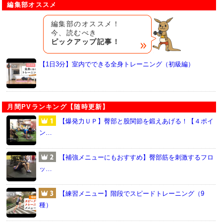
編集部オススメ
編集部のオススメ！
今、読むべき
ピックアップ記事！
【1日3分】室内でできる全身トレーニング（初級編）
月間PVランキング【随時更新】
【爆発力ＵＰ】臀部と股関節を鍛えあげる！【４ポイ
ン…
【補強メニューにもおすすめ】臀部筋を刺激するフロ
ッ…
【練習メニュー】階段でスピードトレーニング（9
種）