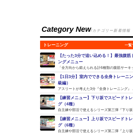
Category New
/カテゴリー新着情報
トレーニング
【たった3分で追い込める！】最強腹筋
ングメニュー
「全方向から鍛えられる計6種類の腹筋サーキット
【1日3分】室内でできる全身トレーニ
級編）
アスリートが考えた3分『全身トレーニング』 ..
【練習メニュー】下り坂でスピードトレ
グ（4種）
自主練や部活で使えるシリーズ第三弾『下り坂』の
【練習メニュー】上り坂でスピードトレ
グ（6種）
自主練や部活で使えるシリーズ第二弾『上り坂』の