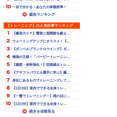
一目で分かる！あなたの体脂肪率！
総合ランキング
【トレーニング】の人気記事ランキング
【爆発力ＵＰ】臀部と股関節を鍛え…
ウォーミングアップにオススメ！【…
【ダンベルプランクロウイング】ダ…
補強の王様！「バーピートレーニン…
【腹筋・体幹強化！】四股踏みトレ…
【アサファパウエル選手に学ぶ】爆…
身近にあるものでトレーニングして…
【1日3分】室内でできる全身トレ…
【一畳でトレーニング！】雨の日に…
【1日3分】室内でできる全身トレ…
続きを全部見る