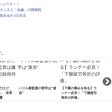
シューズ！！
マンスと「虫歯」の関係性
高める4つの方法
す。
だけど、
ハリル新監督の哲学は“速
【下腿の痛みを知る】ラ
マン
」、世界
攻”
ンナー必見！「下腿疲労
は！
露
骨折の評価」