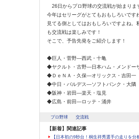
26日からプロ野球の交流戦が始まりま
今年はセリーグがとてもおもしろいです
見てる側としてはおもしろいですよね。
も交流戦は楽しみです！
そこで、予告先発をご紹介します！
◆巨人・菅野―西武・十亀
◆ヤクルト・古野―日本ハム・メンドー
◆ＤｅＮＡ・久保―オリックス・吉田一
◆中日・バルデス―ソフトバンク・大隣
◆阪神・岩田―楽天・塩見
◆広島・前田―ロッテ・涌井
プロ野球
交流戦
【新着】関連記事
【日本初の9秒台！桐生祥秀選手の走りを分