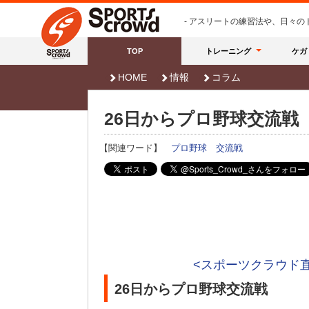
- アスリートの練習法や、日々
TOP
トレーニング
ケガ
HOME
情報
コラム
26日からプロ野球交流戦
【関連ワード】
プロ野球
交流戦
<スポーツクラウド
26日からプロ野球交流戦