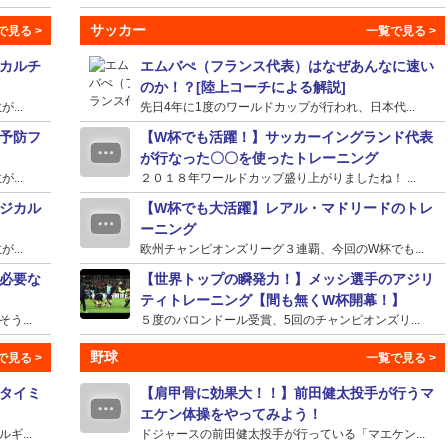
サッカー
カルチ
エムバぺ（フランス代表）はなぜあんなに速い
のか！？[陸上コーチによる解説]
...
先日4年に1度のワールドカップが行われ、日本代...
予防フ
【W杯でも活躍！】サッカーイングランド代表
が行なった〇〇を使ったトレーニング
...
２０１８年ワールドカップ盛り上がりましたね！ ...
ジカル
【W杯でも大活躍】レアル・マドリードのトレ
ーニング
...
欧州チャンピオンズリーグ３連覇、今回のW杯でも...
必要な
【世界トップの瞬発力！】メッシ選手のアジリ
ティトレーニング【間も無くW杯開幕！】
...
５度のバロンドール受賞、5回のチャンピオンズリ...
野球
タイミ
【肩甲骨に効果大！！】前田健太投手が行うマ
エケン体操をやってみよう！
...
ドジャースの前田健太投手が行っている「マエケン...