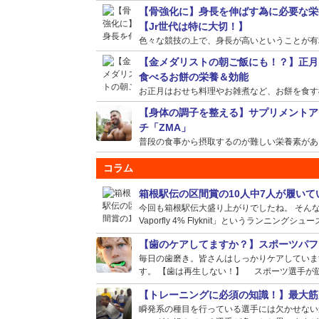
【骨強化に】身長を伸ばす為に必要な栄
【Jr世代は特に大切！】
色々な競技の上で、身長が高いということが有利に
【金メダリストの朝ご飯にも！？】正月
食べるお餅の栄養＆効能
お正月はおせち料理やお雑煮など、お餅を食す機会
【身体の調子を整える】サプリメントア
チ「ZMA」
普段の食事から摂取するのが難しい栄養素がある場
コラム
箱根駅伝の区間賞の10人中7人が履い
今回も箱根駅伝大盛り上がりでしたね。 そんな選
Vaporfly 4% Flyknit」というランニングシュー
【歯のケアしてますか？】スポーツパフ
毎日の歯磨き。皆さんはしっかりケアしていま
す。 【歯は再生しない！】 スポーツ選手が筋
【トレーニングに必須の知識！】最大筋
瞬発系の種目を行っている選手には欠かせない