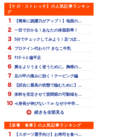
【ケガ・ストレッチ】の人気記事ランキン
グ
【簡単に跳躍力がアップ！】地面の…
一目で分かる！あなたの体脂肪率！
5分でチェックしてみよう！足つぼ…
プロテイン代わり!? きなこ牛乳
ｱｽﾘｰﾄと偏平足
腕をよりうまく使うために。胸椎の…
足の甲の痛みに効く！テーピング編
【試合に最高の状態で臨むために】…
体幹を安定させて股関節の可動域を…
≪身長が伸びない？≫ なぜ小中学…
続きを全部見る
【栄養・食事】の人気記事ランキング
【スポーツ選手向け】お寿司を食べ…