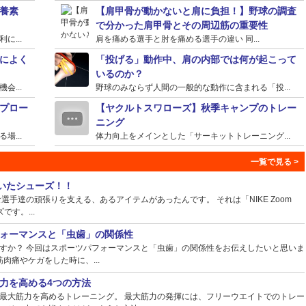
養素
【肩甲骨が動かないと肩に負担！】野球の調査
で分かった肩甲骨とその周辺筋の重要性
...
肩を痛める選手と肘を痛める選手の違い 同...
によく
「投げる」動作中、肩の内部では何が起こって
いるのか？
...
野球のみならず人間の一般的な動作に含まれる「投...
プロー
【ヤクルトスワローズ】秋季キャンプのトレー
ニング
...
体力向上をメインとした「サーキットトレーニング...
ていたシューズ！！
手達の頑張りを支える、あるアイテムがあったんです。 それは「NIKE Zoom
ズです。...
ォーマンスと「虫歯」の関係性
すか？ 今回はスポーツパフォーマンスと「虫歯」の関係性をお伝えしたいと思いま
肉痛やケガをした時に、...
力を高める4つの方法
最大筋力を高めるトレーニング。 最大筋力の発揮には、フリーウエイトでのトレー