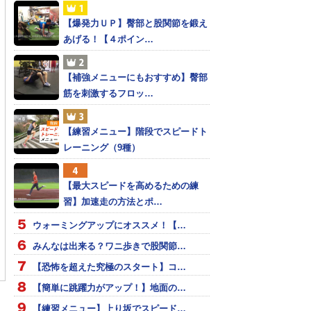
【爆発力ＵＰ】臀部と股関節を鍛え
あげる！【４ポイン…
【補強メニューにもおすすめ】臀部
筋を刺激するフロッ…
【練習メニュー】階段でスピードト
レーニング（9種）
【最大スピードを高めるための練
習】加速走の方法とポ…
ウォーミングアップにオススメ！【…
チェスターダービー
マー君、故障者リスト入
チェルシー ５季ぶりの
みんなは出来る？ワニ歩きで股関節…
？
り
優勝！
【恐怖を超えた究極のスタート】コ…
【簡単に跳躍力がアップ！】地面の…
【練習メニュー】上り坂でスピード…