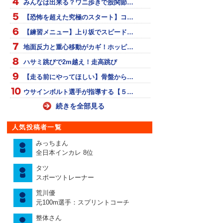
みんなは出来る？ワニ歩きで股関節…
【恐怖を超えた究極のスタート】コ…
【練習メニュー】上り坂でスピード…
地面反力と重心移動がカギ！ホッピ…
ハサミ跳びで2m越え！走高跳び
【走る前にやってほしい】骨盤から…
ウサインボルト選手が指導する【５…
続きを全部見る
人気投稿者一覧
みっちまん
全日本インカレ 8位
タツ
スポーツトレーナー
荒川優
元100m選手：スプリントコーチ
整体さん