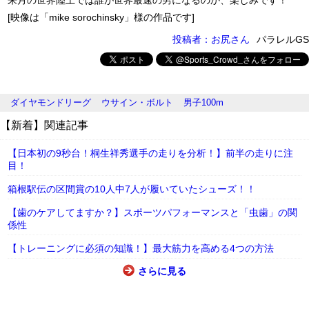
来月の世界陸上では誰が世界最速の男になるのか、楽しみです！
[映像は「mike sorochinsky」様の作品です]
投稿者：お尻さん
パラレルGS
ダイヤモンドリーグ
ウサイン・ボルト
男子100m
【新着】関連記事
【日本初の9秒台！桐生祥秀選手の走りを分析！】前半の走りに注
目！
箱根駅伝の区間賞の10人中7人が履いていたシューズ！！
【歯のケアしてますか？】スポーツパフォーマンスと「虫歯」の関
係性
【トレーニングに必須の知識！】最大筋力を高める4つの方法
さらに見る