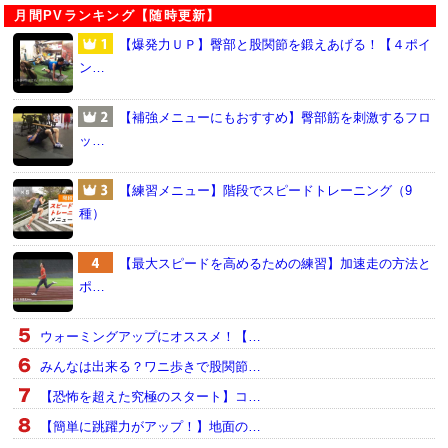
月間PVランキング【随時更新】
【爆発力ＵＰ】臀部と股関節を鍛えあげる！【４ポイ
ン…
【補強メニューにもおすすめ】臀部筋を刺激するフロ
ッ…
【練習メニュー】階段でスピードトレーニング（9
種）
【最大スピードを高めるための練習】加速走の方法と
ポ…
ウォーミングアップにオススメ！【…
みんなは出来る？ワニ歩きで股関節…
【恐怖を超えた究極のスタート】コ…
【簡単に跳躍力がアップ！】地面の…