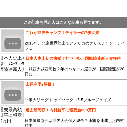
この記事を見た人はこんな記事も見てます。
これが世界チャンプ！テイラーの7歩助走
2015年、北京世界陸上でアメリカのクリスチャン・テイ
ラ...
日本人史上初の快挙！ｻﾆｰﾌﾞﾗｳﾝ、国際陸連新人賞獲得
城西大城西高校２年のハキーム選手が、国際陸連が26
日に...
上原今季2勝目！
▽米大リーグ レッドソックス6-5ブルージェイズ ...
過去最高額！内村航平に報奨金600万円
日本体操協会は世界大会個人総合７連覇を達成した内村
航平、...