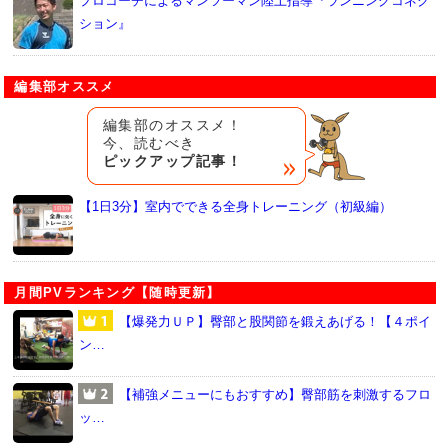
プロコーチによるマンツーマン陸上指導『ランニングコネク
ション』
編集部オススメ
編集部のオススメ！
今、読むべき
ピックアップ記事！
【1日3分】室内でできる全身トレーニング（初級編）
月間PVランキング【随時更新】
【爆発力ＵＰ】臀部と股関節を鍛えあげる！【４ポイ
ン…
【補強メニューにもおすすめ】臀部筋を刺激するフロ
ッ…