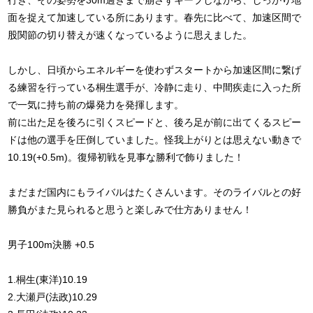
行き、その姿勢を30m過ぎまで崩さずキープしながら、しっかり地
面を捉えて加速している所にあります。春先に比べて、加速区間で
股関節の切り替えが速くなっているように思えました。
しかし、日頃からエネルギーを使わずスタートから加速区間に繋げ
る練習を行っている桐生選手が、冷静に走り、中間疾走に入った所
で一気に持ち前の爆発力を発揮します。
前に出た足を後ろに引くスピードと、後ろ足が前に出てくるスピー
ドは他の選手を圧倒していました。怪我上がりとは思えない動きで
10.19(+0.5m)。復帰初戦を見事な勝利で飾りました！
まだまだ国内にもライバルはたくさんいます。そのライバルとの好
勝負がまた見られると思うと楽しみで仕方ありません！
男子100m決勝 +0.5
1.桐生(東洋)10.19
2.大瀬戸(法政)10.29