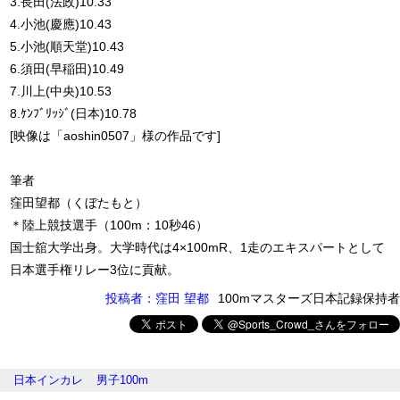
3.長田(法政)10.33
4.小池(慶應)10.43
5.小池(順天堂)10.43
6.須田(早稲田)10.49
7.川上(中央)10.53
8.ｹﾝﾌﾞﾘｯｼﾞ(日本)10.78
[映像は「aoshin0507」様の作品です]
筆者
窪田望都（くぼたもと）
＊陸上競技選手（100m：10秒46）
国士舘大学出身。大学時代は4×100mR、1走のエキスパートとして
日本選手権リレー3位に貢献。
投稿者：窪田 望都
100mマスターズ日本記録保持者
日本インカレ
男子100m