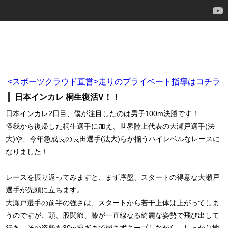
<スポーツクラウド直営>走りのプライベート指導はコチラ
日本インカレ 桐生復活V！！
日本インカレ2日目、僕が注目したのは男子100m決勝です！
怪我から復帰した桐生選手に加え、世界陸上代表の大瀬戸選手(法
大)や、今年急成長の長田選手(法大)らが揃うハイレベルなレースに
なりました！
レースを振り返ってみますと、まず序盤、スタートの得意な大瀬戸
選手が先頭に立ちます。
大瀬戸選手の前半の強さは、スタートから若干上体は上がってしま
うのですが、頭、股関節、膝が一直線なる綺麗な姿勢で飛び出して