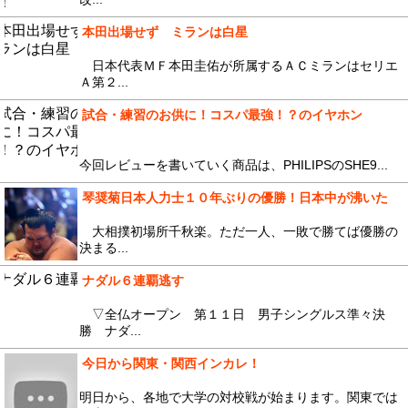
本田出場せず ミランは白星
日本代表ＭＦ本田圭佑が所属するＡＣミランはセリエ
Ａ第２...
試合・練習のお供に！コスパ最強！？のイヤホン
今回レビューを書いていく商品は、PHILIPSのSHE9...
琴奨菊日本人力士１０年ぶりの優勝！日本中が沸いた
大相撲初場所千秋楽。ただ一人、一敗で勝てば優勝の
決まる...
ナダル６連覇逃す
▽全仏オープン 第１１日 男子シングルス準々決
勝 ナダ...
今日から関東・関西インカレ！
明日から、各地で大学の対校戦が始まります。関東では