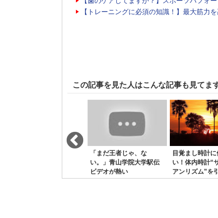
【歯のケアしてますか？】スポーツパフォー
【トレーニングに必須の知識！】最大筋力を
この記事を見た人はこんな記事も見てま
パウエル101回目の9秒
「まだ王者じゃ、な
目覚まし時計に
台！
い。」青山学院大学駅伝
い！体内時計“
ビデオが熱い
アンリズム”を
う！