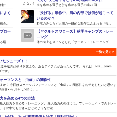
...
肩を痛める選手と肘を痛める選手の違い 同...
によく
「投げる」動作中、肩の内部では何が起こって
いるのか？
...
野球のみならず人間の一般的な動作に含まれる「投...
プロー
【ヤクルトスワローズ】秋季キャンプのトレー
ニング
...
体力向上をメインとした「サーキットトレーニング...
ていたシューズ！！
手達の頑張りを支える、あるアイテムがあったんです。 それは「NIKE Zoom
ズです。...
ォーマンスと「虫歯」の関係性
すか？ 今回はスポーツパフォーマンスと「虫歯」の関係性をお伝えしたいと思いま
肉痛やケガをした時に、...
力を高める4つの方法
最大筋力を高めるトレーニング。 最大筋力の発揮には、フリーウエイトでのトレー
その中でも皆さんはどのような方法...
に上がる、3つの事前準備とは②「行動可能性」