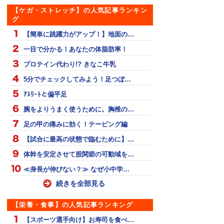
【ケガ・ストレッチ】の人気記事ランキン
グ
【簡単に跳躍力がアップ！】地面の…
一目で分かる！あなたの体脂肪率！
プロテイン代わり!? きなこ牛乳
5分でチェックしてみよう！足つぼ…
ｱｽﾘｰﾄと偏平足
腕をよりうまく使うために。胸椎の…
足の甲の痛みに効く！テーピング編
【試合に最高の状態で臨むために】…
体幹を安定させて股関節の可動域を…
≪身長が伸びない？≫ なぜ小中学…
続きを全部見る
【栄養・食事】の人気記事ランキング
【スポーツ選手向け】お寿司を食べ…