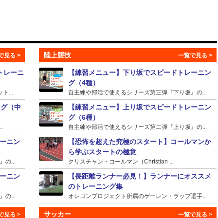
陸上競技
トレーニ
【練習メニュー】下り坂でスピードトレーニン
グ（4種）
...
自主練や部活で使えるシリーズ第三弾『下り坂』の...
ング（中
【練習メニュー】上り坂でスピードトレーニン
グ（6種）
.
自主練や部活で使えるシリーズ第二弾『上り坂』の...
ーニン
【恐怖を超えた究極のスタート】コールマンか
ら学ぶスタートの極意
...
クリスチャン・コールマン（Christian ...
ーニン
【長距離ランナー必見！】ランナーにオススメ
のトレーニング集
...
オレゴンプロジェクト所属のゲーレン・ラップ選手...
サッカー