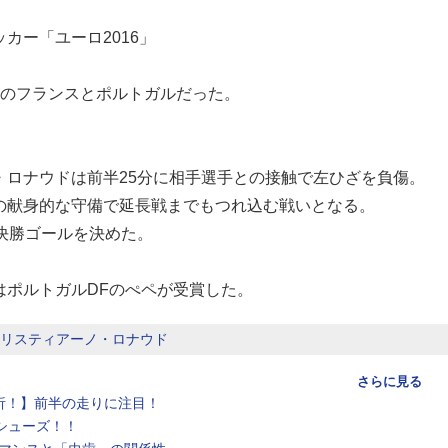
カー「ユーロ2016」
国のフランスとポルトガルだった。
・ロナウドは前半25分に相手選手との接触で左ひざを負傷。
の献身的な守備で延長戦までもつれ込む戦いとなる。
決勝ゴールを決めた。
はポルトガルDFのぺペが受賞した。
クリスティアーノ・ロナウド
さらに見る
析！】前半の走りに注目！
シューズ！！