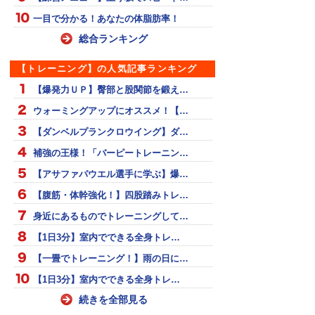
一目で分かる！あなたの体脂肪率！
総合ランキング
【トレーニング】の人気記事ランキング
【爆発力ＵＰ】臀部と股関節を鍛え…
ウォーミングアップにオススメ！【…
【ダンベルプランクロウイング】ダ…
補強の王様！「バーピートレーニン…
【アサファパウエル選手に学ぶ】爆…
【腹筋・体幹強化！】四股踏みトレ…
身近にあるものでトレーニングして…
【1日3分】室内でできる全身トレ…
【一畳でトレーニング！】雨の日に…
【1日3分】室内でできる全身トレ…
続きを全部見る