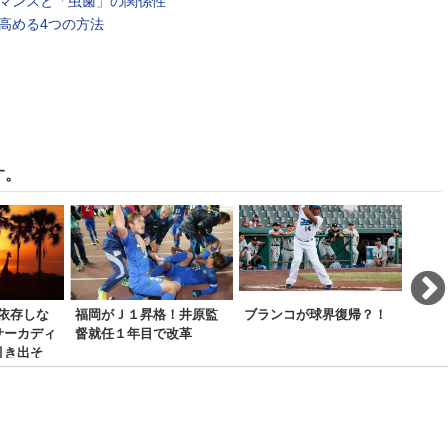
マンスと「虫歯」の関係性
高める4つの方法
す。
依存しな
福岡がＪ１昇格！井原監
ブランコが球界復帰？！
[DL
サーカディ
督就任１年目で改革
激突
引き出そ