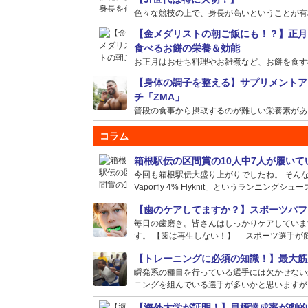
色々な競技の上で、身長が高いということが有利に
【金メダリストの朝ご飯にも！？】正月
食べるお餅の栄養＆効能
お正月はおせち料理やお雑煮など、お餅を食す機会
【身体の調子を整える】サプリメントア
チ「ZMA」
普段の食事から摂取するのが難しい栄養素がある場
コラム
箱根駅伝の区間賞の10人中7人が履い
今回も箱根駅伝大盛り上がりでしたね。 そんな選
Vaporfly 4% Flyknit」というランニングシュー
【歯のケアしてますか？】スポーツパフ
毎日の歯磨き。皆さんはしっかりケアしていま
す。 【歯は再生しない！】 スポーツ選手が筋
【トレーニングに必須の知識！】最大筋
瞬発系の種目を行っている選手には欠かせない
ニングを組んでいる選手が多いかと思いますが、
【海外大学が証明！】目標達成率が劇的