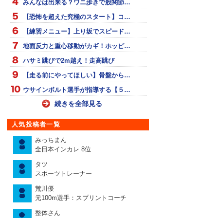
みんなは出来る？ワニ歩きで股関節…
【恐怖を超えた究極のスタート】コ…
【練習メニュー】上り坂でスピード…
地面反力と重心移動がカギ！ホッピ…
ハサミ跳びで2m越え！走高跳び
【走る前にやってほしい】骨盤から…
ウサインボルト選手が指導する【５…
続きを全部見る
人気投稿者一覧
みっちまん
全日本インカレ 8位
タツ
スポーツトレーナー
荒川優
元100m選手：スプリントコーチ
整体さん