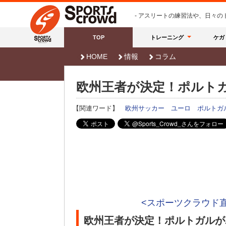
- アスリートの練習法や、日々
TOP
トレーニング
ケガ
HOME
情報
コラム
欧州王者が決定！ポルト
【関連ワード】
欧州サッカー
ユーロ
ポルトガ
<スポーツクラウド
欧州王者が決定！ポルトガルが