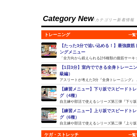
Category New
/カテゴリー新着情報
トレーニング
【たった3分で追い込める！】最強腹筋
ングメニュー
「全方向から鍛えられる計6種類の腹筋サーキット
【1日3分】室内でできる全身トレーニ
級編）
アスリートが考えた3分『全身トレーニング』 ..
【練習メニュー】下り坂でスピードトレ
グ（4種）
自主練や部活で使えるシリーズ第三弾『下り坂』の
【練習メニュー】上り坂でスピードトレ
グ（6種）
自主練や部活で使えるシリーズ第二弾『上り坂』の
ケガ・ストレッチ