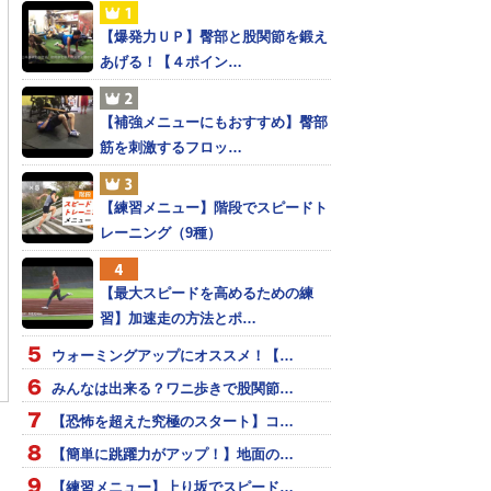
【爆発力ＵＰ】臀部と股関節を鍛え
あげる！【４ポイン…
【補強メニューにもおすすめ】臀部
筋を刺激するフロッ…
【練習メニュー】階段でスピードト
レーニング（9種）
【最大スピードを高めるための練
習】加速走の方法とポ…
]王者ファラーと大迫
山口蛍、ドイツ・ハノー
武井壮 リレーで世界記
ウォーミングアップにオススメ！【…
バーへ移籍へ
挑戦
みんなは出来る？ワニ歩きで股関節…
【恐怖を超えた究極のスタート】コ…
【簡単に跳躍力がアップ！】地面の…
【練習メニュー】上り坂でスピード…