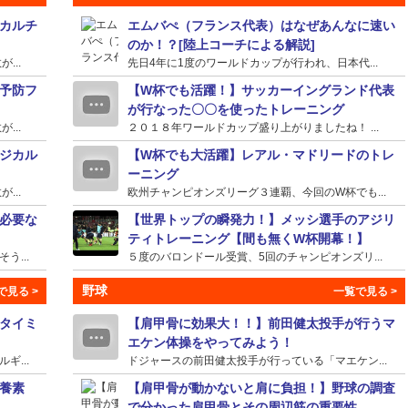
カルチ
エムバぺ（フランス代表）はなぜあんなに速い
のか！？[陸上コーチによる解説]
...
先日4年に1度のワールドカップが行われ、日本代...
予防フ
【W杯でも活躍！】サッカーイングランド代表
が行なった〇〇を使ったトレーニング
...
２０１８年ワールドカップ盛り上がりましたね！ ...
ジカル
【W杯でも大活躍】レアル・マドリードのトレ
ーニング
...
欧州チャンピオンズリーグ３連覇、今回のW杯でも...
必要な
【世界トップの瞬発力！】メッシ選手のアジリ
ティトレーニング【間も無くW杯開幕！】
...
５度のバロンドール受賞、5回のチャンピオンズリ...
野球
タイミ
【肩甲骨に効果大！！】前田健太投手が行うマ
エケン体操をやってみよう！
...
ドジャースの前田健太投手が行っている「マエケン...
養素
【肩甲骨が動かないと肩に負担！】野球の調査
で分かった肩甲骨とその周辺筋の重要性