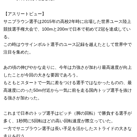
【アスリートビュー】
サニブラウン選手は2015年の高校2年時に出場した世界ユース陸上
競技選手権大会で、100mと200mで日本で初めて2冠を達成してい
る。
この時はウサインボルト選手のユース記録を越えたとして世界中で
注目を集めた。
あの頃の伸びやかな走りに、今年は力強さが加わり最高速度が向上
したことが今回の大きな要因であろう。
もともとスタートで一気に差をつける選手ではなかったものの、最
高速度にのった50m付近から一気に前を走る国内トップ選手を抜け
る強さが加わった。
これまで日本のトップ選手はピッチ（脚の回転）で勝負する選手が
多く、1秒間に5回転ほどの高い回転速度が際立っていた。
一方でサニブラウン選手は長い手足を活かしたストライドの大きな
走りを行う。