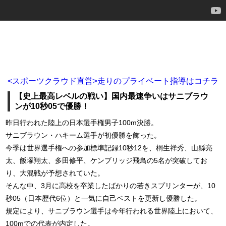
<スポーツクラウド直営>走りのプライベート指導はコチラ
【史上最高レベルの戦い】国内最速争いはサニブラウ
ンが10秒05で優勝！
昨日行われた陸上の日本選手権男子100m決勝。
サニブラウン・ハキーム選手が初優勝を飾った。
今季は世界選手権への参加標準記録10秒12を、桐生祥秀、山縣亮
太、飯塚翔太、多田修平、ケンブリッジ飛鳥の5名が突破してお
り、大混戦が予想されていた。
そんな中、3月に高校を卒業したばかりの若きスプリンターが、10
秒05（日本歴代6位）と一気に自己ベストを更新し優勝した。
規定により、サニブラウン選手は今年行われる世界陸上において、
100mでの代表が内定した。