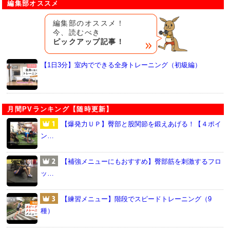
編集部オススメ
編集部のオススメ！
今、読むべき
ピックアップ記事！
【1日3分】室内でできる全身トレーニング（初級編）
月間PVランキング【随時更新】
【爆発力ＵＰ】臀部と股関節を鍛えあげる！【４ポイ
ン…
【補強メニューにもおすすめ】臀部筋を刺激するフロ
ッ…
【練習メニュー】階段でスピードトレーニング（9
種）