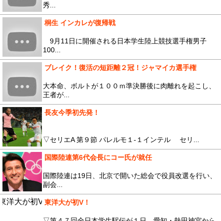
秀...
桐生 インカレが復帰戦
9月11日に開催される日本学生陸上競技選手権男子
100...
ブレイク！復活の短距離２冠！ジャマイカ選手権
大本命、ボルトが１００ｍ準決勝後に肉離れを起こし、
王者が...
長友今季初先発！
▽セリエA 第９節 パレルモ１-１インテル セリ...
国際陸連第6代会長にコー氏が就任
国際陸連は19日、北京で開いた総会で役員改選を行い、
副会...
東洋大が初V！
▽第４７回全日本学生駅伝が１日、愛知・熱田神宮から