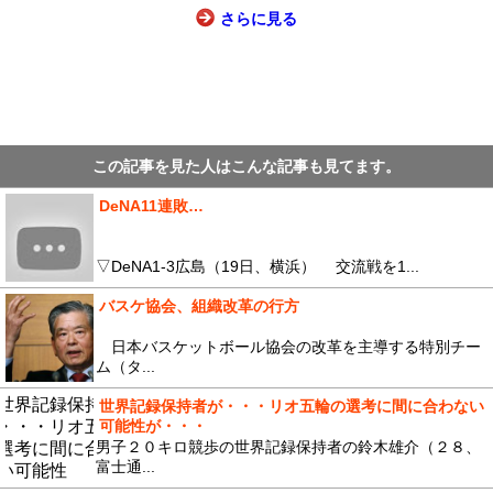
さらに見る
この記事を見た人はこんな記事も見てます。
DeNA11連敗…
▽DeNA1-3広島（19日、横浜） 交流戦を1...
バスケ協会、組織改革の行方
日本バスケットボール協会の改革を主導する特別チー
ム（タ...
世界記録保持者が・・・リオ五輪の選考に間に合わない
可能性が・・・
男子２０キロ競歩の世界記録保持者の鈴木雄介（２８、
富士通...