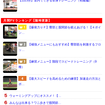
【1日3分】室内でできる全身トレーニング（初級編）
月間PVランキング【随時更新】
【爆発力ＵＰ】臀部と股関節を鍛えあげる！【４ポイ
ン…
【補強メニューにもおすすめ】臀部筋を刺激するフロ
ッ…
【練習メニュー】階段でスピードトレーニング（9
種）
【最大スピードを高めるための練習】加速走の方法と
ポ…
ウォーミングアップにオススメ！【…
みんなは出来る？ワニ歩きで股関節…