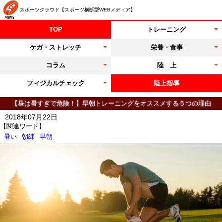
スポーツクラウド【スポーツ横断型WEBメディア】
TOP
トレーニング
ケガ・ストレッチ
栄養・食事
コラム
陸 上
フィジカルチェック
陸上指導
【昼は暑すぎで危険！】早朝トレーニングをオススメする５つの理由
2018年07月22日
【関連ワード】
暑い
朝練
早朝