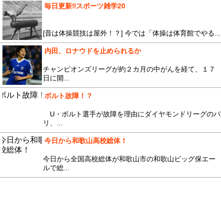
毎日更新‼︎スポーツ雑学20
[昔は体操競技は屋外！？] 今では「体操は体育館でやる...
内田、ロナウドを止められるか
チャンピオンズリーグが約２カ月の中がんを経て、１７
日に開...
ボルト故障！？
U・ボルト選手が故障を理由にダイヤモンドリーグのパ
リ、...
今日から和歌山高校総体！
今日から全国高校総体が和歌山市の和歌山ビッグ保エー
ルで総...