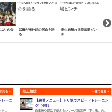
年ぶりの金
武藤が海外組の宿命を語
桐生肉離れ世陸出場ピン
【DL
る
チ
ル！
陸上競技
トレーニ
【練習メニュー】下り坂でスピードトレーニン
グ（4種）
...
自主練や部活で使えるシリーズ第三弾『下り坂』の...