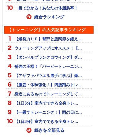
一目で分かる！あなたの体脂肪率！
総合ランキング
【トレーニング】の人気記事ランキング
 Lausanne】パウエ
ラグビー日本代表、歴史
毎日更新‼︎スポーツ雑学1
【爆発力ＵＰ】臀部と股関節を鍛え…
９秒９６で優勝！
的勝利！
ウォーミングアップにオススメ！【…
【ダンベルプランクロウイング】ダ…
補強の王様！「バーピートレーニン…
【アサファパウエル選手に学ぶ】爆…
【腹筋・体幹強化！】四股踏みトレ…
身近にあるものでトレーニングして…
【1日3分】室内でできる全身トレ…
【一畳でトレーニング！】雨の日に…
【1日3分】室内でできる全身トレ…
続きを全部見る