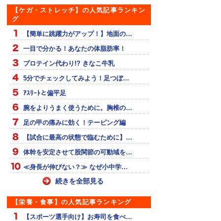
【ケガ・ストレッチ】の人気記事ランキン
グ
【簡単に跳躍力がアップ！】地面の…
一目で分かる！あなたの体脂肪率！
プロテイン代わり!? きなこ牛乳
5分でチェックしてみよう！足つぼ…
ｱｽﾘｰﾄと偏平足
腕をよりうまく使うために。胸椎の…
足の甲の痛みに効く！テーピング編
【試合に最高の状態で臨むために】…
体幹を安定させて股関節の可動域を…
≪身長が伸びない？≫ なぜ小中学…
続きを全部見る
【栄養・食事】の人気記事ランキング
【スポーツ選手向け】お寿司を食べ…