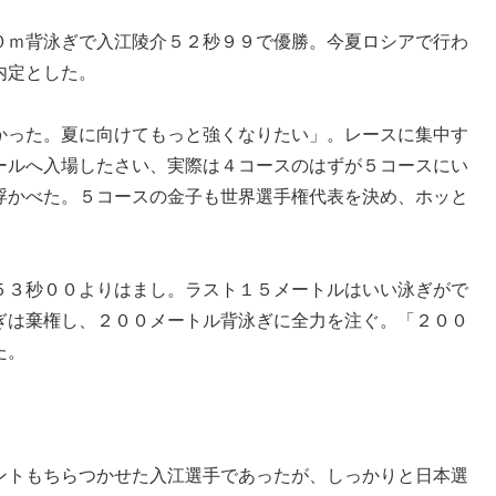
０ｍ背泳ぎで入江陵介５２秒９９で優勝。今夏ロシアで行わ
内定とした。
かった。夏に向けてもっと強くなりたい」。レースに集中す
ールへ入場したさい、実際は４コースのはずが５コースにい
浮かべた。５コースの金子も世界選手権代表を決め、ホッと
５３秒００よりはまし。ラスト１５メートルはいい泳ぎがで
ぎは棄権し、２００メートル背泳ぎに全力を注ぐ。「２００
た。
ントもちらつかせた入江選手であったが、しっかりと日本選