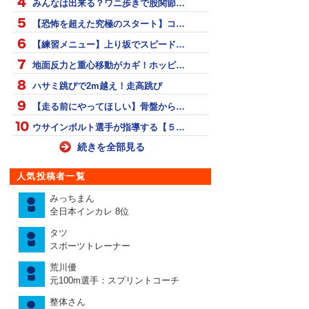
みんなは出来る？ワニ歩きで股関節…
【恐怖を超えた究極のスタート】コ…
【練習メニュー】上り坂でスピード…
地面反力と重心移動がカギ！ホッピ…
ハサミ跳びで2m越え！走高跳び
【走る前にやってほしい】骨盤から…
ウサインボルト選手が指導する【５…
続きを全部見る
人気投稿者一覧
みっちまん
全日本インカレ 8位
タツ
スポーツトレーナー
荒川優
元100m選手：スプリントコーチ
整体さん