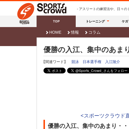
- アスリートの練習法や、日々
TOP
トレーニング
ケガ
HOME
情報
コラム
優勝の入江、集中のあま
【関連ワード】
競泳
日本選手権
入江陵介
<スポーツクラウド
優勝の入江、集中のあまり・・