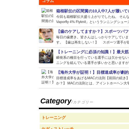
コラム
箱根駅伝の区間賞の10人中7人が履い
今回も箱根駅伝大盛り上がりでしたね。 そんな選
Vaporfly 4% Flyknit」というランニングシュー
【歯のケアしてますか？】スポーツパフ
毎日の歯磨き。皆さんはしっかりケアしていま
す。 【歯は再生しない！】 スポーツ選手が筋
【トレーニングに必須の知識！】最大筋
瞬発系の種目を行っている選手には欠かせない
ニングを組んでいる選手が多いかと思いますが、
【海外大学が証明！】目標達成率が劇的
目標達成率をあげるMACの法則【前回の続き
か？】 MACの法則とは、アイントホーヘン大学
Category
/カテゴリー
トレーニング
ケガ・ストレッチ