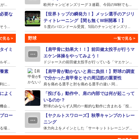
...
欧州チャンピオンズリーグ３連覇、今回のW杯でも...
必要な
【世界トップの瞬発力！】メッシ選手のアジリ
ティトレーニング【間も無くW杯開幕！】
...
５度のバロンドール受賞、5回のチャンピオンズリ...
野球
タイミ
【肩甲骨に効果大！！】前田健太投手が行うマ
エケン体操をやってみよう！
...
ドジャースの前田健太投手が行っている「マエケン...
養素
【肩甲骨が動かないと肩に負担！】野球の調査
で分かった肩甲骨とその周辺筋の重要性
...
肩を痛める選手と肘を痛める選手の違い 同...
によく
「投げる」動作中、肩の内部では何が起こって
いるのか？
...
野球のみならず人間の一般的な動作に含まれる「投...
プロー
【ヤクルトスワローズ】秋季キャンプのトレー
ニング
...
体力向上をメインとした「サーキットトレーニング...