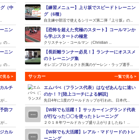
ング（中
【練習メニュー】上り坂でスピードトレーニン
グ（6種）
.
自主練や部活で使えるシリーズ第二弾『上り坂』の...
ーニン
【恐怖を超えた究極のスタート】コールマンか
ら学ぶスタートの極意
...
クリスチャン・コールマン（Christian ...
ーニン
【長距離ランナー必見！】ランナーにオススメ
のトレーニング集
...
オレゴンプロジェクト所属のゲーレン・ラップ選手...
サッカー
カルチ
エムバぺ（フランス代表）はなぜあんなに速い
のか！？[陸上コーチによる解説]
...
先日4年に1度のワールドカップが行われ、日本代...
予防フ
【W杯でも活躍！】サッカーイングランド代表
が行なった〇〇を使ったトレーニング
...
２０１８年ワールドカップ盛り上がりましたね！ ...
ジカル
【W杯でも大活躍】レアル・マドリードのトレ
ーニング