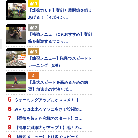
【爆発力ＵＰ】臀部と股関節を鍛え
あげる！【４ポイン…
【補強メニューにもおすすめ】臀部
筋を刺激するフロッ…
【練習メニュー】階段でスピードト
レーニング（9種）
【最大スピードを高めるための練
習】加速走の方法とポ…
ウォーミングアップにオススメ！【…
みんなは出来る？ワニ歩きで股関節…
【恐怖を超えた究極のスタート】コ…
【簡単に跳躍力がアップ！】地面の…
【練習メニュー】上り坂でスピード…