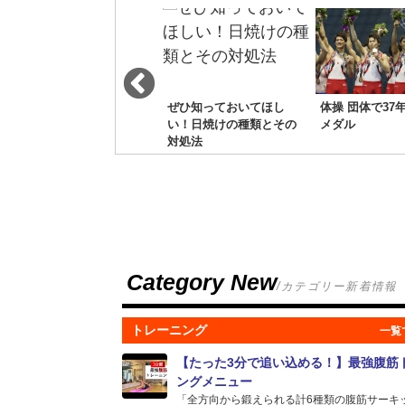
(DL)パリ大会 男子110mH
ぜひ知っておいてほし
体操 団体で37
い！日焼けの種類とその
メダル
対処法
Category New
/カテゴリー新着情報
トレーニング
【たった3分で追い込める！】最強腹筋
ングメニュー
「全方向から鍛えられる計6種類の腹筋サーキット