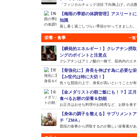
「フィジカルチェック項目:下向胸上げ」の点数が
【梅雨の季節の体調管理】アスリートに
知識
蒸し暑く過ごしづらい季節がやってきました。そう
栄養・食事
【瞬発的エネルギー！】クレアチン摂取
ングのポイントと注意点
クレアチンはアミノ酸の一種で、筋肉内のエネルギ
【骨強化に】身長を伸ばす為に必要な栄
【Jr世代は特に大切！】
色々な競技の上で、身長が高いということが有利に
【金メダリストの朝ご飯にも！？】正月
食べるお餅の栄養＆効能
お正月はおせち料理やお雑煮など、お餅を食す機会
【身体の調子を整える】サプリメントア
チ「ZMA」
普段の食事から摂取するのが難しい栄養素がある場