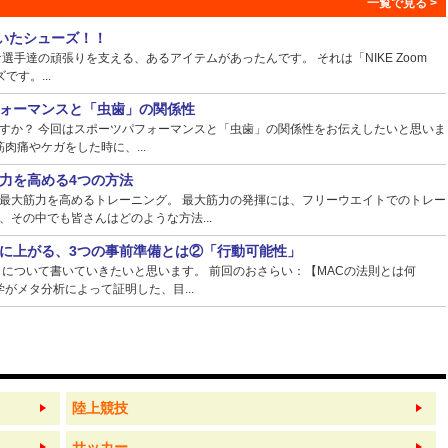
ていたシューズ！！
手達の頑張りを支える、あるアイテムがあったんです。 それは「NIKE Zoom
ズです。...
ォーマンスと「虫歯」の関係性
すか？ 今回はスポーツパフォーマンスと「虫歯」の関係性をお伝えしたいと思いま
肉痛やケガをした時に、...
力を高める4つの方法
最大筋力を高めるトレーニング。 最大筋力の発揮には、フリーウエイトでのトレー
その中でも皆さんはどのような方法...
に上がる、3つの事前準備とは②「行動可能性」
】について書いていきたいと思います。 前回のおさらい：【MACの法則とは何
がメタ分析によって証明した、目...
陸上競技
サッカー