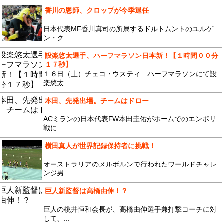
香川の恩師、クロップが今季退任
日本代表MF香川真司の所属するドルトムントのユルゲ
ン・ク...
設楽悠太選手、ハーフマラソン日本新！【１時間００分
１７秒】
１６日（土）チェコ・ウスティ ハーフマラソンにて設
楽悠太...
本田、先発出場。チームはドロー
ACミランの日本代表FW本田圭佑がホームでのエンポリ
戦に...
横田真人が世界記録保持者に挑戦！
オーストラリアのメルボルンで行われたワールドチャレ
ンジ男...
巨人新監督は高橋由伸！？
巨人の桃井恒和会長が、高橋由伸選手兼打撃コーチに対
して、...