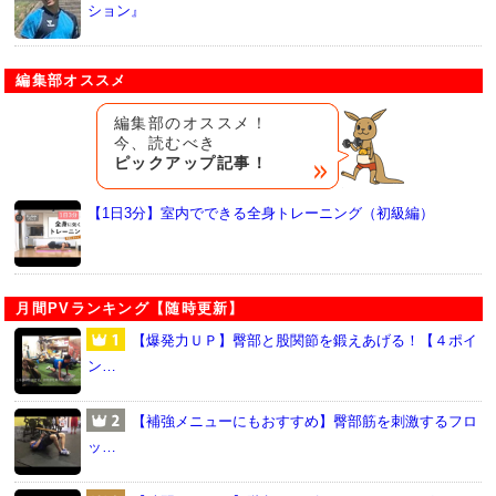
ション』
編集部オススメ
編集部のオススメ！
今、読むべき
ピックアップ記事！
【1日3分】室内でできる全身トレーニング（初級編）
月間PVランキング【随時更新】
【爆発力ＵＰ】臀部と股関節を鍛えあげる！【４ポイ
ン…
【補強メニューにもおすすめ】臀部筋を刺激するフロ
ッ…