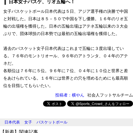
日本女子バスケ、リオ五輪へ！
女子バスケットボール日本代表は５日、アジア選手権の決勝で中国
と対戦した。日本は８５－５０で中国を下し優勝。１６年のリオ五
輪の出場権を獲得した。日本の五輪出場はアテネ五輪以来の３大会
ぶりで、団体球技の日本勢では最初の五輪出場権を獲得した。
過去のバスケット女子日本代表はこれまで五輪に３度出場してい
る。７６年のモントリオール、９６年のアトランタ、０４年のアテ
ネだ。
各順位は７６年に５位。９６年に７位、０４年に１０位と世界と差
をあけられている。１６年には世界との穴を埋めるためにも最高順
位を目指してもらいたい。
投稿者：横やん
社会人フットサルチーム
日本代表
女子
バスケットボール
【新着】関連記事