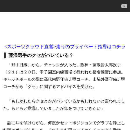
<スポーツクラウド直営>走りのプライベート指導はコチラ
藤浪選手のクセがバレている？
「野手目線」から、チェックが入った。阪神・藤浪晋太郎投手
（２１）は２０日、甲子園室内練習場で行われた指名練習に参加。
キャッチボールの際に高代内野守備走塁コーチ、山脇外野守備走塁
コーチから「クセ」に関するアドバイスを受けた。
「もしかしたらクセとかがバレているかもしれないと言われまし
た。もともと意識していましたが気をつけていきたい」
話に耳を傾けながら、何度かセットポジションでグラブを静止し