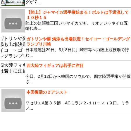
グが７...
【陸上】ジャマイカ選手権始まる！ボルトは予選流して
１０秒１５
陸上の短距離王国ジャマイカでも、リオデジャネイロ五
輪代表...
ガトリンや蘇 炳添も出場決定！セイコー・ゴールデング
ランプリ川崎
日本陸連は29日、5月8日に川崎市等々力陸上競技場で行
わ...
四大陸フィギュアは若手に注目
今日、2月12日から韓国のソウルで、四大陸選手権が開催
さ...
本田復活の２アシスト
▽セリエA第３５節 ACミラン２-１ローマ（９日、ミラ
ノ...