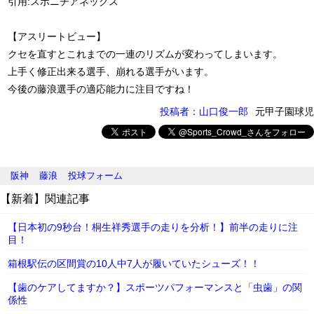
引用:スポニチアネックス
【アスリートビュー】
クセを直すとこれまでの一連のリズムが変わってしまいます。
上手く修正出来る選手、崩れる選手がいます。
今後の藤浪選手の適応能力に注目ですね！
投稿者：山口俊一郎
元甲子園球児
阪神
藤浪
投球フォーム
【新着】関連記事
【日本初の9秒台！桐生祥秀選手の走りを分析！】前半の走りに注
目！
箱根駅伝の区間賞の10人中7人が履いていたシューズ！！
【歯のケアしてますか？】スポーツパフォーマンスと「虫歯」の関
係性