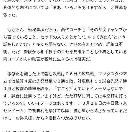
た際のポーズを作った。それをまた両コーチからチェックを受け、
具体的な内容については「まあ、いろいろありますから」と煙幕を
張った。
もちろん、極秘事項だろう。高代コーチも「その都度キャンプか
ら言っていること。セットの入り方とか“少しやってみたら”という
話をしただけ」と多くを語らない。クセの有無も含め、詳細は不
明。ただ、普段から相手投手のクセを見破ることも任務としている
両コーチからの助言が投球に生きるのは確実だ。
微修正を施した上で臨む次戦は２６日の広島戦。マツダスタジア
ムでは通算４度の先発登板で２勝１敗、対広島も１１試合先発７勝
１敗と抜群の勝率を誇る。「すごく抑えているイメージはないで
す。試合には勝っていますけど。ただ打撃に関しては本塁打を打っ
ているので、いいイメージはあります」。３月２９日の中日戦（京
セラドーム）で初勝利を挙げて以降、勝ち星から遠ざかっているだ
けに「お得意様」から２勝目をつかみ取りたい。