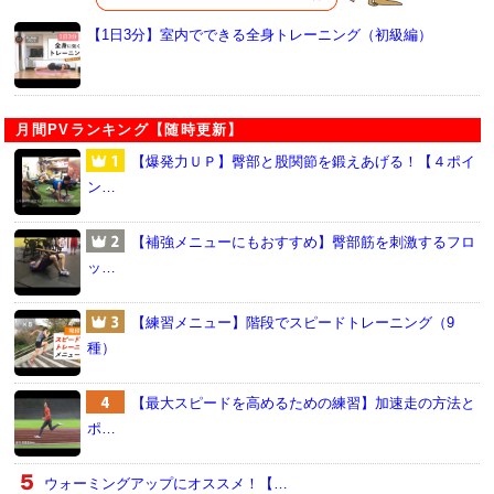
【1日3分】室内でできる全身トレーニング（初級編）
月間PVランキング【随時更新】
【爆発力ＵＰ】臀部と股関節を鍛えあげる！【４ポイ
ン…
【補強メニューにもおすすめ】臀部筋を刺激するフロ
ッ…
【練習メニュー】階段でスピードトレーニング（9
種）
【最大スピードを高めるための練習】加速走の方法と
ポ…
ウォーミングアップにオススメ！【…