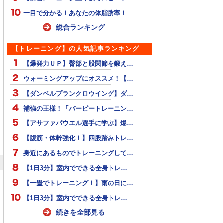
一目で分かる！あなたの体脂肪率！
総合ランキング
【トレーニング】の人気記事ランキング
【爆発力ＵＰ】臀部と股関節を鍛え…
ウォーミングアップにオススメ！【…
【ダンベルプランクロウイング】ダ…
補強の王様！「バーピートレーニン…
【アサファパウエル選手に学ぶ】爆…
【腹筋・体幹強化！】四股踏みトレ…
身近にあるものでトレーニングして…
【1日3分】室内でできる全身トレ…
【一畳でトレーニング！】雨の日に…
【1日3分】室内でできる全身トレ…
続きを全部見る