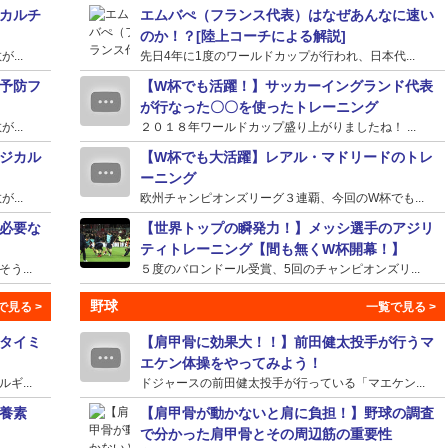
カルチ
エムバぺ（フランス代表）はなぜあんなに速い
のか！？[陸上コーチによる解説]
...
先日4年に1度のワールドカップが行われ、日本代...
予防フ
【W杯でも活躍！】サッカーイングランド代表
が行なった〇〇を使ったトレーニング
...
２０１８年ワールドカップ盛り上がりましたね！ ...
ジカル
【W杯でも大活躍】レアル・マドリードのトレ
ーニング
...
欧州チャンピオンズリーグ３連覇、今回のW杯でも...
必要な
【世界トップの瞬発力！】メッシ選手のアジリ
ティトレーニング【間も無くW杯開幕！】
...
５度のバロンドール受賞、5回のチャンピオンズリ...
野球
タイミ
【肩甲骨に効果大！！】前田健太投手が行うマ
エケン体操をやってみよう！
...
ドジャースの前田健太投手が行っている「マエケン...
養素
【肩甲骨が動かないと肩に負担！】野球の調査
で分かった肩甲骨とその周辺筋の重要性