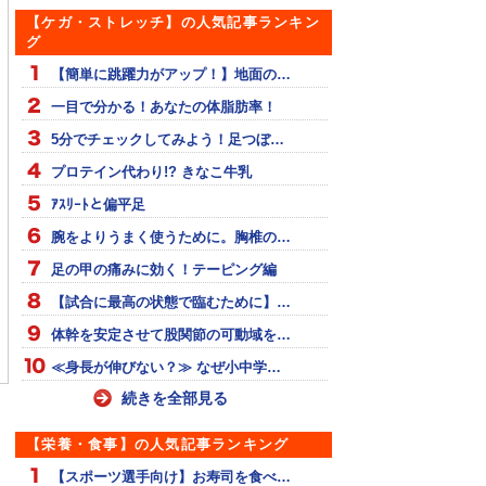
【ケガ・ストレッチ】の人気記事ランキン
グ
【簡単に跳躍力がアップ！】地面の…
一目で分かる！あなたの体脂肪率！
5分でチェックしてみよう！足つぼ…
プロテイン代わり!? きなこ牛乳
ｱｽﾘｰﾄと偏平足
腕をよりうまく使うために。胸椎の…
足の甲の痛みに効く！テーピング編
【試合に最高の状態で臨むために】…
復活の２アシスト
侍ブルー、勝利もカンボ
大迫、5000mで日本新記
体幹を安定させて股関節の可動域を…
ジア相手に…
録
≪身長が伸びない？≫ なぜ小中学…
続きを全部見る
【栄養・食事】の人気記事ランキング
【スポーツ選手向け】お寿司を食べ…