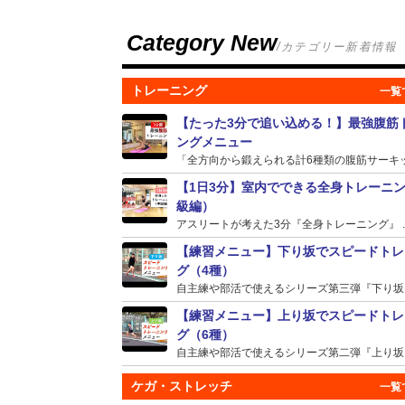
Category New
/カテゴリー新着情報
トレーニング
【たった3分で追い込める！】最強腹筋
ングメニュー
「全方向から鍛えられる計6種類の腹筋サーキット
【1日3分】室内でできる全身トレーニ
級編）
アスリートが考えた3分『全身トレーニング』 ..
【練習メニュー】下り坂でスピードトレ
グ（4種）
自主練や部活で使えるシリーズ第三弾『下り坂』の
【練習メニュー】上り坂でスピードトレ
グ（6種）
自主練や部活で使えるシリーズ第二弾『上り坂』の
ケガ・ストレッチ