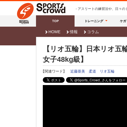
- アスリートの練習法や、日々
TOP
トレーニング
ケガ
HOME
情報
コラム
【リオ五輪】日本リオ五
女子48kg級】
【関連ワード】
近藤亜美
柔道
リオ五輪