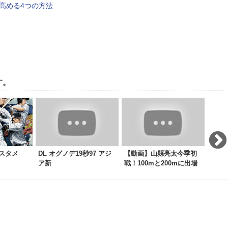
高める4つの方法
す。
スタメ
DL オグノデ19秒97 アジ
【動画】山縣亮太今季初
本田
ア新
戦！100mと200mに出場