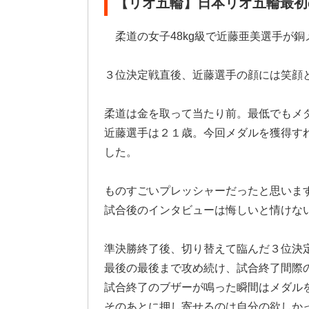
【リオ五輪】日本リオ五輪最初
柔道の女子48kg級で近藤亜美選手が
３位決定戦直後、近藤選手の顔には笑顔
柔道は金を取って当たり前。最低でもメ
近藤選手は２１歳。今回メダルを獲得す
した。
ものすごいプレッシャーだったと思いま
試合後のインタビューは悔しいと情けな
準決勝終了後、切り替えて臨んだ３位決
最後の最後まで攻め続け、試合終了間際
試合終了のブザーが鳴った瞬間はメダル
そのあとに押し寄せるのは自分の欲しか