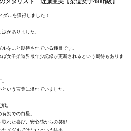
のメダリスト 近藤亜美【柔道女子48kg級】
銅メダルを獲得しました！
と涙がありました。
ダルを…と期待されている種目です。
れば女子柔道界最年少記録が更新されるという期待もありま
す。
いという言葉に溢れていました。
定戦。
の有効での白星。
を取れた喜び、安心感からの笑顔。
ったメダルではないという結果。