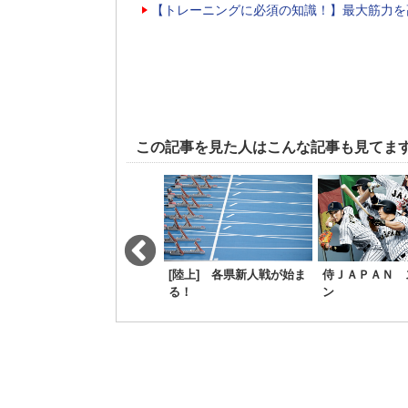
【トレーニングに必須の知識！】最大筋力を
この記事を見た人はこんな記事も見てま
白鵬、ギネス世界記録に
[陸上] 各県新人戦が始ま
侍ＪＡＰＡＮ 
認定！本人は「いつも通
る！
ン
りに」