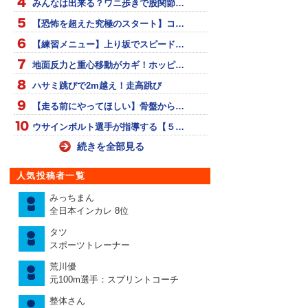
みんなは出来る？ワニ歩きで股関節…
【恐怖を超えた究極のスタート】コ…
【練習メニュー】上り坂でスピード…
地面反力と重心移動がカギ！ホッピ…
ハサミ跳びで2m越え！走高跳び
【走る前にやってほしい】骨盤から…
ウサインボルト選手が指導する【５…
続きを全部見る
人気投稿者一覧
みっちまん
全日本インカレ 8位
タツ
スポーツトレーナー
荒川優
元100m選手：スプリントコーチ
整体さん