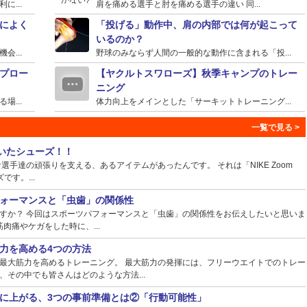
...
肩を痛める選手と肘を痛める選手の違い 同...
によく
「投げる」動作中、肩の内部では何が起こって
いるのか？
...
野球のみならず人間の一般的な動作に含まれる「投...
プロー
【ヤクルトスワローズ】秋季キャンプのトレー
ニング
...
体力向上をメインとした「サーキットトレーニング...
ていたシューズ！！
手達の頑張りを支える、あるアイテムがあったんです。 それは「NIKE Zoom
ズです。...
ォーマンスと「虫歯」の関係性
すか？ 今回はスポーツパフォーマンスと「虫歯」の関係性をお伝えしたいと思いま
肉痛やケガをした時に、...
力を高める4つの方法
最大筋力を高めるトレーニング。 最大筋力の発揮には、フリーウエイトでのトレー
その中でも皆さんはどのような方法...
に上がる、3つの事前準備とは②「行動可能性」