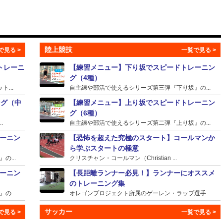
陸上競技
トレーニ
【練習メニュー】下り坂でスピードトレーニン
グ（4種）
...
自主練や部活で使えるシリーズ第三弾『下り坂』の...
ング（中
【練習メニュー】上り坂でスピードトレーニン
グ（6種）
.
自主練や部活で使えるシリーズ第二弾『上り坂』の...
ーニン
【恐怖を超えた究極のスタート】コールマンか
ら学ぶスタートの極意
...
クリスチャン・コールマン（Christian ...
ーニン
【長距離ランナー必見！】ランナーにオススメ
のトレーニング集
...
オレゴンプロジェクト所属のゲーレン・ラップ選手...
サッカー