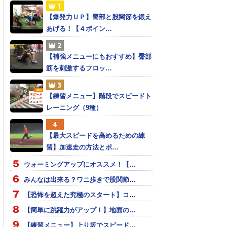
【爆発力ＵＰ】臀部と股関節を鍛え
あげる！【４ポイン…
【補強メニューにもおすすめ】臀部
筋を刺激するフロッ…
【練習メニュー】階段でスピードト
レーニング（9種）
【最大スピードを高めるための練
習】加速走の方法とポ…
ウォーミングアップにオススメ！【…
みんなは出来る？ワニ歩きで股関節…
【恐怖を超えた究極のスタート】コ…
【簡単に跳躍力がアップ！】地面の…
【練習メニュー】上り坂でスピード…