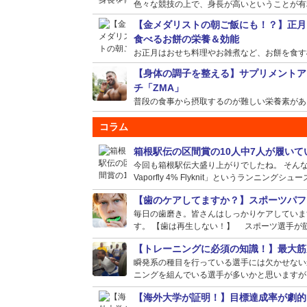
色々な競技の上で、身長が高いということが有利に
【金メダリストの朝ご飯にも！？】正月
食べるお餅の栄養＆効能
お正月はおせち料理やお雑煮など、お餅を食す機会
【身体の調子を整える】サプリメントア
チ「ZMA」
普段の食事から摂取するのが難しい栄養素がある場
コラム
箱根駅伝の区間賞の10人中7人が履い
今回も箱根駅伝大盛り上がりでしたね。 そんな選
Vaporfly 4% Flyknit」というランニングシュー
【歯のケアしてますか？】スポーツパフ
毎日の歯磨き。皆さんはしっかりケアしていま
す。 【歯は再生しない！】 スポーツ選手が筋
【トレーニングに必須の知識！】最大筋
瞬発系の種目を行っている選手には欠かせない
ニングを組んでいる選手が多いかと思いますが、
【海外大学が証明！】目標達成率が劇的