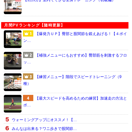
月間PVランキング【随時更新】
【爆発力ＵＰ】臀部と股関節を鍛えあげる！【４ポイ
ン…
【補強メニューにもおすすめ】臀部筋を刺激するフロ
ッ…
【練習メニュー】階段でスピードトレーニング（9
種）
【最大スピードを高めるための練習】加速走の方法と
ポ…
ウォーミングアップにオススメ！【…
みんなは出来る？ワニ歩きで股関節…