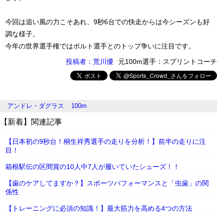
今回は追い風の力こそあれ、9秒6台での快走からは今シーズンも好
調な様子。
今年の世界選手権ではボルト選手とのトップ争いに注目です。
投稿者：荒川優
元100m選手：スプリントコーチ
アンドレ・ダグラス
100m
【新着】関連記事
【日本初の9秒台！桐生祥秀選手の走りを分析！】前半の走りに注
目！
箱根駅伝の区間賞の10人中7人が履いていたシューズ！！
【歯のケアしてますか？】スポーツパフォーマンスと「虫歯」の関
係性
【トレーニングに必須の知識！】最大筋力を高める4つの方法