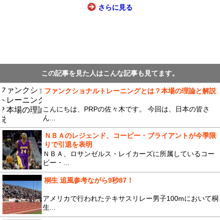
さらに見る
この記事を見た人はこんな記事も見てます。
ファンクショナルトレーニングとは？本場の理論と解説
こんにちは、PRPの佐々木です。 今回は、日本の皆さ
ん...
ＮＢＡのレジェンド、コービー・ブライアントが今季限
りで引退を表明
ＮＢＡ、ロサンゼルス・レイカーズに所属しているコー
ビー・...
桐生 追風参考ながら9秒87！
アメリカで行われたテキサスリレー男子100mにおいて桐
生...