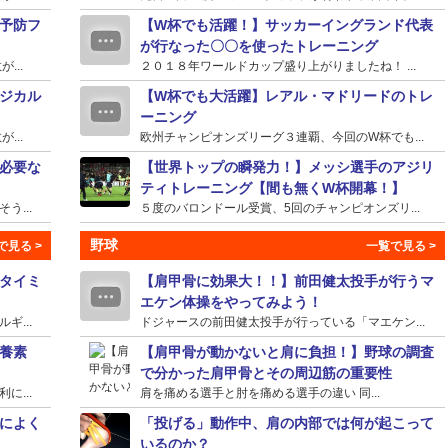
予防フ
【W杯でも活躍！】サッカーイングランド代表
が行なった〇〇を使ったトレーニング
...
２０１８年ワールドカップ盛り上がりましたね！ ...
ジカル
【W杯でも大活躍】レアル・マドリードのトレ
ーニング
...
欧州チャンピオンズリーグ３連覇、今回のW杯でも...
必要な
【世界トップの瞬発力！】メッシ選手のアジリ
ティトレーニング【間も無くW杯開幕！】
...
５度のバロンドール受賞、5回のチャンピオンズリ...
野球
タイミ
【肩甲骨に効果大！！】前田健太投手が行うマ
エケン体操をやってみよう！
...
ドジャースの前田健太投手が行っている「マエケン...
養素
【肩甲骨が動かないと肩に負担！】野球の調査
で分かった肩甲骨とその周辺筋の重要性
...
肩を痛める選手と肘を痛める選手の違い 同...
によく
「投げる」動作中、肩の内部では何が起こって
いるのか？