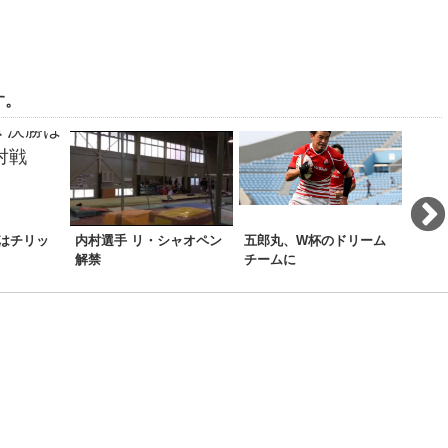
す。
はチリッ
内村選手 リ・シャオペン
五郎丸、W杯のドリーム
矢野
解禁
チームに