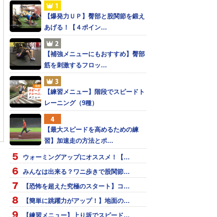
【爆発力ＵＰ】臀部と股関節を鍛え
あげる！【４ポイン…
【補強メニューにもおすすめ】臀部
筋を刺激するフロッ…
【練習メニュー】階段でスピードト
レーニング（9種）
 逆転３ラン！
福島、準決勝敗退も高ア
DL オグノデ19秒97 アジ
ベレージ
ア新
【最大スピードを高めるための練
習】加速走の方法とポ…
ウォーミングアップにオススメ！【…
みんなは出来る？ワニ歩きで股関節…
【恐怖を超えた究極のスタート】コ…
【簡単に跳躍力がアップ！】地面の…
【練習メニュー】上り坂でスピード…