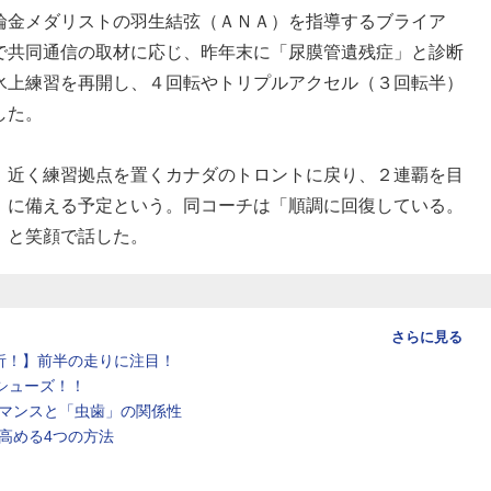
輪金メダリストの羽生結弦（ＡＮＡ）を指導するブライア
で共同通信の取材に応じ、昨年末に「尿膜管遺残症」と診断
氷上練習を再開し、４回転やトリプルアクセル（３回転半）
した。
近く練習拠点を置くカナダのトロントに戻り、２連覇を目
）に備える予定という。同コーチは「順調に回復している。
」と笑顔で話した。
さらに見る
析！】前半の走りに注目！
シューズ！！
マンスと「虫歯」の関係性
高める4つの方法