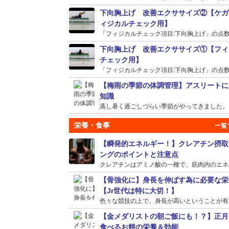
下向胸上げ 改善エクササイズ②【ケガ
ィジカルチェック用】
「フィジカルチェック項目:下向胸上げ」の点数が
下向胸上げ 改善エクササイズ①【フィ
チェック用】
「フィジカルチェック項目:下向胸上げ」の点数が
【梅雨の季節の体調管理】アスリートに
知識
蒸し暑く過ごしづらい季節がやってきました。そう
栄養・食事
【瞬発的エネルギー！】クレアチン摂取
ングのポイントと注意点
クレアチンはアミノ酸の一種で、筋肉内のエネルギ
【骨強化に】身長を伸ばす為に必要な栄
【Jr世代は特に大切！】
色々な競技の上で、身長が高いということが有利に
【金メダリストの朝ご飯にも！？】正月
食べるお餅の栄養＆効能