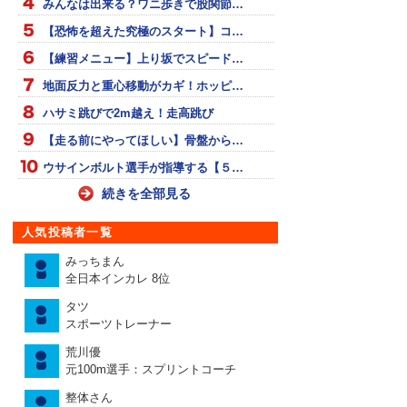
みんなは出来る？ワニ歩きで股関節…
【恐怖を超えた究極のスタート】コ…
【練習メニュー】上り坂でスピード…
地面反力と重心移動がカギ！ホッピ…
ハサミ跳びで2m越え！走高跳び
【走る前にやってほしい】骨盤から…
ウサインボルト選手が指導する【５…
続きを全部見る
人気投稿者一覧
みっちまん
全日本インカレ 8位
タツ
スポーツトレーナー
荒川優
元100m選手：スプリントコーチ
整体さん