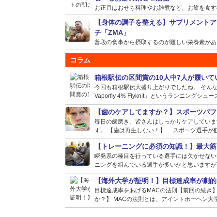
お正月はおせち料理やお雑煮など、お餅を食す機会
【身体の調子を整える】サプリメントア
チ「ZMA」
普段の食事から摂取するのが難しい栄養素がある場
コラム
箱根駅伝の区間賞の10人中7人が履い
今回も箱根駅伝大盛り上がりでしたね。 そんな選
Vaporfly 4% Flyknit」というランニングシュー
【歯のケアしてますか？】スポーツパフ
毎日の歯磨き。皆さんはしっかりケアしていま
す。 【歯は再生しない！】 スポーツ選手が筋
【トレーニングに必須の知識！】最大筋
瞬発系の種目を行っている選手には欠かせない
ニングを組んでいる選手が多いかと思いますが、
【海外大学が証明！】目標達成率が劇的
目標達成率をあげるMACの法則【前回の続き
か？】 MACの法則とは、アイントホーヘン大学