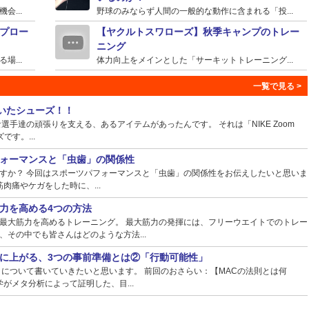
...
野球のみならず人間の一般的な動作に含まれる「投...
プロー
【ヤクルトスワローズ】秋季キャンプのトレー
ニング
...
体力向上をメインとした「サーキットトレーニング...
ていたシューズ！！
手達の頑張りを支える、あるアイテムがあったんです。 それは「NIKE Zoom
ズです。...
ォーマンスと「虫歯」の関係性
すか？ 今回はスポーツパフォーマンスと「虫歯」の関係性をお伝えしたいと思いま
肉痛やケガをした時に、...
力を高める4つの方法
最大筋力を高めるトレーニング。 最大筋力の発揮には、フリーウエイトでのトレー
その中でも皆さんはどのような方法...
に上がる、3つの事前準備とは②「行動可能性」
】について書いていきたいと思います。 前回のおさらい：【MACの法則とは何
がメタ分析によって証明した、目...