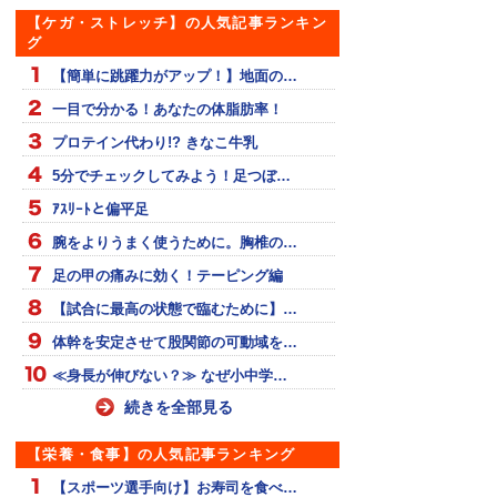
【ケガ・ストレッチ】の人気記事ランキン
グ
【簡単に跳躍力がアップ！】地面の…
一目で分かる！あなたの体脂肪率！
プロテイン代わり!? きなこ牛乳
5分でチェックしてみよう！足つぼ…
ｱｽﾘｰﾄと偏平足
腕をよりうまく使うために。胸椎の…
足の甲の痛みに効く！テーピング編
【試合に最高の状態で臨むために】…
体幹を安定させて股関節の可動域を…
≪身長が伸びない？≫ なぜ小中学…
続きを全部見る
【栄養・食事】の人気記事ランキング
【スポーツ選手向け】お寿司を食べ…