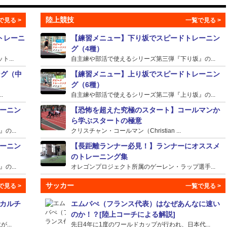
陸上競技
トレーニ
【練習メニュー】下り坂でスピードトレーニン
グ（4種）
...
自主練や部活で使えるシリーズ第三弾『下り坂』の...
ング（中
【練習メニュー】上り坂でスピードトレーニン
グ（6種）
.
自主練や部活で使えるシリーズ第二弾『上り坂』の...
ーニン
【恐怖を超えた究極のスタート】コールマンか
ら学ぶスタートの極意
...
クリスチャン・コールマン（Christian ...
ーニン
【長距離ランナー必見！】ランナーにオススメ
のトレーニング集
...
オレゴンプロジェクト所属のゲーレン・ラップ選手...
サッカー
カルチ
エムバぺ（フランス代表）はなぜあんなに速い
のか！？[陸上コーチによる解説]
...
先日4年に1度のワールドカップが行われ、日本代...