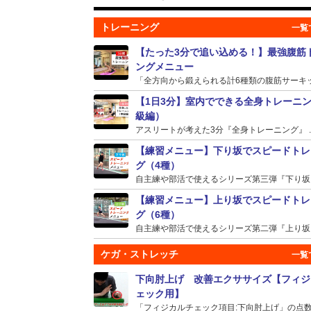
トレーニング
【たった3分で追い込める！】最強腹筋
ングメニュー
「全方向から鍛えられる計6種類の腹筋サーキット
【1日3分】室内でできる全身トレーニ
級編）
アスリートが考えた3分『全身トレーニング』 ..
【練習メニュー】下り坂でスピードトレ
グ（4種）
自主練や部活で使えるシリーズ第三弾『下り坂』の
【練習メニュー】上り坂でスピードトレ
グ（6種）
自主練や部活で使えるシリーズ第二弾『上り坂』の
ケガ・ストレッチ
下向肘上げ 改善エクササイズ【フィジ
ェック用】
「フィジカルチェック項目:下向肘上げ」の点数が