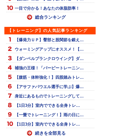
一目で分かる！あなたの体脂肪率！
総合ランキング
【トレーニング】の人気記事ランキング
【爆発力ＵＰ】臀部と股関節を鍛え…
ウォーミングアップにオススメ！【…
【ダンベルプランクロウイング】ダ…
補強の王様！「バーピートレーニン…
【腹筋・体幹強化！】四股踏みトレ…
【アサファパウエル選手に学ぶ】爆…
身近にあるものでトレーニングして…
【1日3分】室内でできる全身トレ…
【一畳でトレーニング！】雨の日に…
【1日3分】室内でできる全身トレ…
続きを全部見る