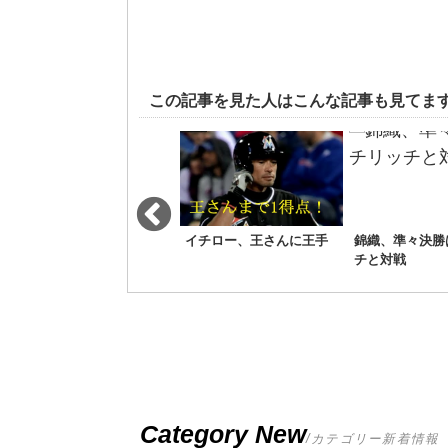
この記事を見た人はこんな記事も見てま
本田がダービでMVP！先
イチロー、王さんに王手
錦織、準々決勝
制点をアシスト
チと対戦
Category New
/カテゴリー新着情報