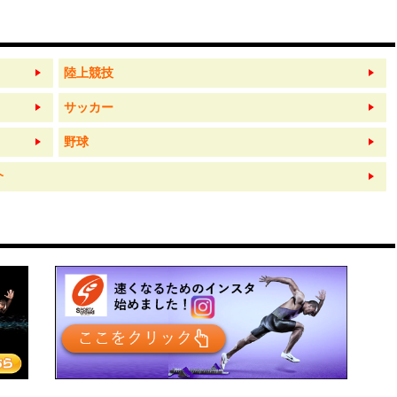
陸上競技
サッカー
野球
介