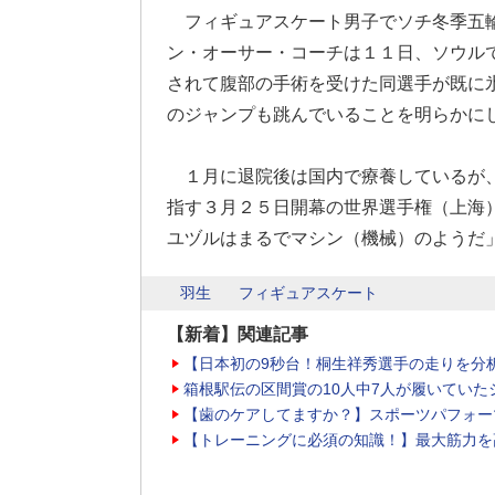
フィギュアスケート男子でソチ冬季五
ン・オーサー・コーチは１１日、ソウル
されて腹部の手術を受けた同選手が既に
のジャンプも跳んでいることを明らかに
１月に退院後は国内で療養しているが、
指す３月２５日開幕の世界選手権（上海
ユヅルはまるでマシン（機械）のようだ
羽生
フィギュアスケート
【新着】関連記事
【日本初の9秒台！桐生祥秀選手の走りを分
箱根駅伝の区間賞の10人中7人が履いていた
【歯のケアしてますか？】スポーツパフォー
【トレーニングに必須の知識！】最大筋力を