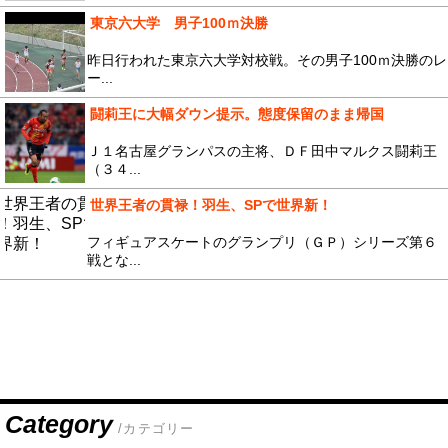
東京六大学 男子100ｍ決勝
昨日行われた東京六大学対校戦。その男子100ｍ決勝のレ
ー...
闘莉王に大幅ダウン提示。態度保留のまま帰国
Ｊ１名古屋グランパスの主将、ＤＦ田中マルクス闘莉王
（３４...
世界王者の貫禄！羽生、SPで世界新！
フィギュアスケートのグランプリ（ＧＰ）シリーズ第６
戦とな...
Category
/カテゴリー