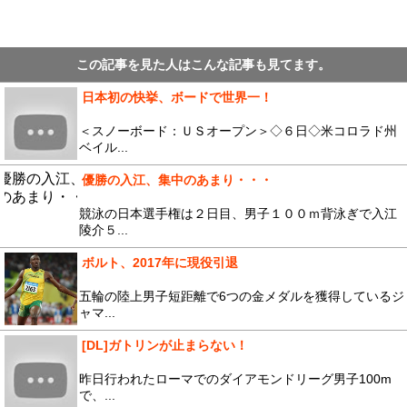
この記事を見た人はこんな記事も見てます。
日本初の快挙、ボードで世界一！
＜スノーボード：ＵＳオープン＞◇６日◇米コロラド州
ベイル...
優勝の入江、集中のあまり・・・
競泳の日本選手権は２日目、男子１００ｍ背泳ぎで入江
陵介５...
ボルト、2017年に現役引退
五輪の陸上男子短距離で6つの金メダルを獲得しているジ
ャマ...
[DL]ガトリンが止まらない！
昨日行われたローマでのダイアモンドリーグ男子100m
で、...