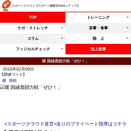
スポーツクラウド【スポーツ横断型WEBメディア】
TOP
トレーニング
ケガ・ストレッチ
栄養・食事
コラム
陸 上
フィジカルチェック
陸上指導
曙 因縁貴闘力戦「ぜひ！」
2015年02月09日
【関連ワード】
曙
再戦
<スポーツクラウド直営>走りのプライベート指導はコチラ