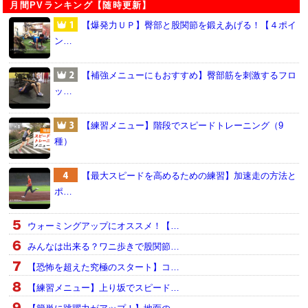
月間PVランキング【随時更新】
【爆発力ＵＰ】臀部と股関節を鍛えあげる！【４ポイ
ン…
【補強メニューにもおすすめ】臀部筋を刺激するフロ
ッ…
【練習メニュー】階段でスピードトレーニング（9
種）
【最大スピードを高めるための練習】加速走の方法と
ポ…
ウォーミングアップにオススメ！【…
みんなは出来る？ワニ歩きで股関節…
【恐怖を超えた究極のスタート】コ…
【練習メニュー】上り坂でスピード…