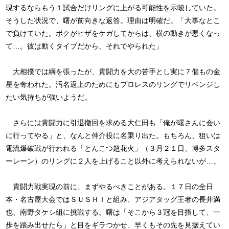
現するならもう１試合だけリングに上がる可能性を示唆していた。
そうした状況で、曙が前向きな返答。理由は明確だ。「大事なとこ
で負けていた。ボクがヒザをケガしてからは、横の動きが悪くなっ
て…。彼は動くタイプだから、それでやられた」
大相撲では綱を張ったが、貴闘力を大の苦手とし実に７個もの金
星を奪われた。汚名返上のためにもプロレスのリングでリベンジし
たい気持ちが強いようだ。
さらには貴闘力に引退撤回を求める大仁田も「俺が曙さんに会い
に行ってやる」と、なんと仲介役に名乗り出た。もちろん、狙いは
電流爆破戦が行われる「とんこつ超花火」（３月２１日、博多スタ
ーレーン）のリングに２人を上げること以外に考えられないが…。
貴闘力戦実現の前に、まずやるべきことがある。１７日の全日
本・名古屋大会ではＳＵＳＨＩと組み、アジアタッグ王者の長井満
也、南野タケシ組に挑戦する。曙は「そこから３冠を目指して、一
歩を踏み出せたら」と目をギラつかせ、早くもその先を見据えてい