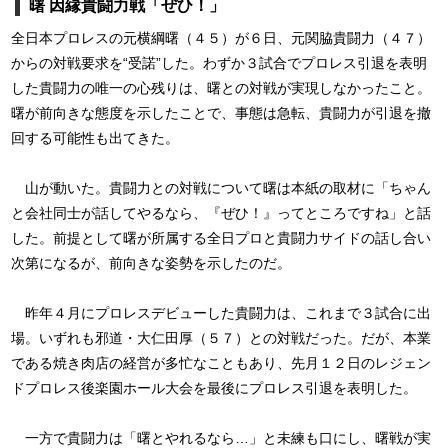
曙 因縁貴闘力戦「ぜひ！」
全日本プロレスの元横綱曙（４５）が６日、元関脇貴闘力（４７）
からの対戦要求を“受諾”した。わずか３試合でプロレス引退を表明
した貴闘力の唯一の心残りは、曙との対戦が実現しなかったこと。
曙が前向きな態度を示したことで、事態は急転、貴闘力が引退を撤
回する可能性も出てきた。
山が動いた。貴闘力との対戦について曙は本紙の取材に「ちゃん
と会社同士が話してやるなら、『ぜひ！』ってところですね」と話
した。前提として曙が所属する全日プロと貴闘力サイドの話し合い
次第になるが、前向きな姿勢を示したのだ。
昨年４月にプロレスデビューした貴闘力は、これまで３試合に出
場。いずれも邪道・大仁田厚（５７）との対戦だった。だが、本業
である焼き肉店の経営が多忙なこともあり、先月１２日のレジェン
ドプロレス後楽園ホール大会を最後にプロレス引退を表明した。
一方で貴闘力は「曙とやれるなら…」と未練も口にし、曙戦が実