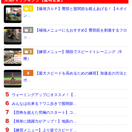
月間PVランキング【随時更新】
【爆発力ＵＰ】臀部と股関節を鍛えあげる！【４ポイ
ン…
【補強メニューにもおすすめ】臀部筋を刺激するフロ
ッ…
【練習メニュー】階段でスピードトレーニング（9
種）
【最大スピードを高めるための練習】加速走の方法と
ポ…
ウォーミングアップにオススメ！【…
みんなは出来る？ワニ歩きで股関節…
【恐怖を超えた究極のスタート】コ…
【簡単に跳躍力がアップ！】地面の…
【練習メニュー】上り坂でスピード…