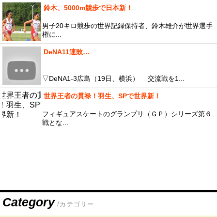
鈴木、5000m競歩で日本新！
男子20キロ競歩の世界記録保持者、鈴木雄介が世界選手
権に...
DeNA11連敗…
▽DeNA1-3広島（19日、横浜） 交流戦を1...
世界王者の貫禄！羽生、SPで世界新！
フィギュアスケートのグランプリ（ＧＰ）シリーズ第６
戦とな...
Category
/カテゴリー