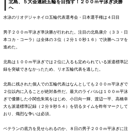
北島、５大会連続五輪を目指す！２００ｍ平泳ぎ決勝
へ
水泳のリオデジャネイロ五輪代表選考会・日本選手権は４日目
男子２００ｍ平泳ぎ準決勝が行われた。注目の北島康介（３３・日
本コカ・コーラ）は全体の３位（２分１０秒１６）で決勝へコマを
進めた。
北島は１００ｍ平泳ぎでは２位に入るも定められている派遣標準記
録を突破できなかったため、リオ五輪代表を逃した。
北島に残された個人での五輪代表はなんとしても２００ｍ平泳ぎで
２位以内に入ることが絶対条件だ。最大のライバルは１００ｍ平泳
ぎで優勝した小関也朱篤をはじめ、小日向一輝、渡辺一平、高橋幸
大も派遣標準記録（２分９秒５４）を切るタイムを昨年マークして
おり、熾烈な争いは必須。
ベテランの底力を見せられるのか、８日の男子２００ｍ平泳ぎに注