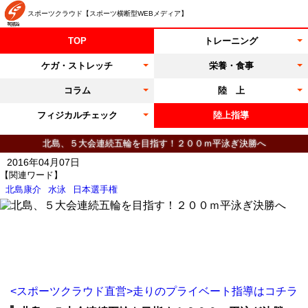
スポーツクラウド【スポーツ横断型WEBメディア】
TOP
トレーニング
ケガ・ストレッチ
栄養・食事
コラム
陸 上
フィジカルチェック
陸上指導
北島、５大会連続五輪を目指す！２００ｍ平泳ぎ決勝へ
2016年04月07日
【関連ワード】
北島康介
水泳
日本選手権
<スポーツクラウド直営>走りのプライベート指導はコチラ