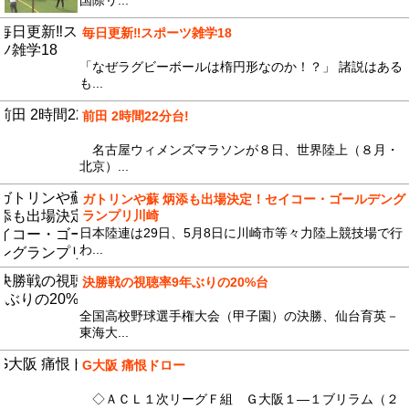
国際リ...
毎日更新‼︎スポーツ雑学18
「なぜラグビーボールは楕円形なのか！？」 諸説はある
も...
前田 2時間22分台!
名古屋ウィメンズマラソンが８日、世界陸上（８月・
北京）...
ガトリンや蘇 炳添も出場決定！セイコー・ゴールデング
ランプリ川崎
日本陸連は29日、5月8日に川崎市等々力陸上競技場で行
わ...
決勝戦の視聴率9年ぶりの20%台
全国高校野球選手権大会（甲子園）の決勝、仙台育英－
東海大...
G大阪 痛恨ドロー
◇ＡＣＬ１次リーグＦ組 Ｇ大阪１―１ブリラム（２