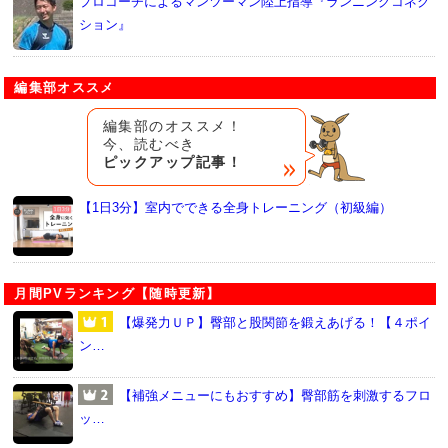
プロコーチによるマンツーマン陸上指導『ランニングコネク
ション』
編集部オススメ
編集部のオススメ！
今、読むべき
ピックアップ記事！
【1日3分】室内でできる全身トレーニング（初級編）
月間PVランキング【随時更新】
【爆発力ＵＰ】臀部と股関節を鍛えあげる！【４ポイ
ン…
【補強メニューにもおすすめ】臀部筋を刺激するフロ
ッ…