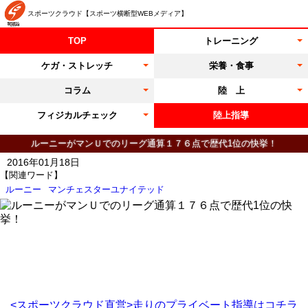
スポーツクラウド【スポーツ横断型WEBメディア】
TOP
トレーニング
ケガ・ストレッチ
栄養・食事
コラム
陸 上
フィジカルチェック
陸上指導
ルーニーがマンＵでのリーグ通算１７６点で歴代1位の快挙！
2016年01月18日
【関連ワード】
ルーニー
マンチェスターユナイテッド
<スポーツクラウド直営>走りのプライベート指導はコチラ