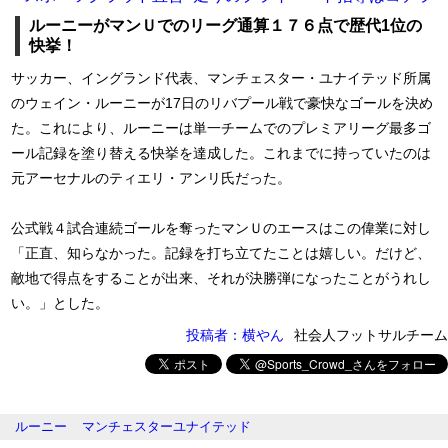
ルーニーがマンＵでのリーグ通算１７６点で歴代1位の
快挙！
サッカー、イングランド代表、マンチェスター・ユナイテッド所属
のウェイン・ルーニーが17日のリバプール戦で豪快なゴールを決め
た。これにより、ルーニーは単一チームでのプレミアリーグ最多ゴ
ール記録を塗り替える快挙を達成した。これまでに持っていたのは
元アーセナルのティエリ・アンリ氏だった。
公式戦４試合連続ゴールを奪ったマンＵのエースはこの偉業に対し
「正直、知らなかった。記録を打ち立てたことは嬉しい。だけど、
敵地で得点をすることが出来、それが決勝弾になったことがうれし
い。」とした。
投稿者：横やん
社会人フットサルチーム
ルーニー
マンチェスターユナイテッド