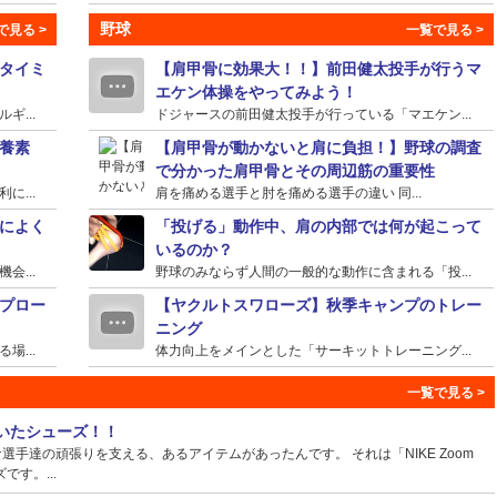
野球
タイミ
【肩甲骨に効果大！！】前田健太投手が行うマ
エケン体操をやってみよう！
...
ドジャースの前田健太投手が行っている「マエケン...
養素
【肩甲骨が動かないと肩に負担！】野球の調査
で分かった肩甲骨とその周辺筋の重要性
...
肩を痛める選手と肘を痛める選手の違い 同...
によく
「投げる」動作中、肩の内部では何が起こって
いるのか？
...
野球のみならず人間の一般的な動作に含まれる「投...
プロー
【ヤクルトスワローズ】秋季キャンプのトレー
ニング
...
体力向上をメインとした「サーキットトレーニング...
ていたシューズ！！
手達の頑張りを支える、あるアイテムがあったんです。 それは「NIKE Zoom
ズです。...