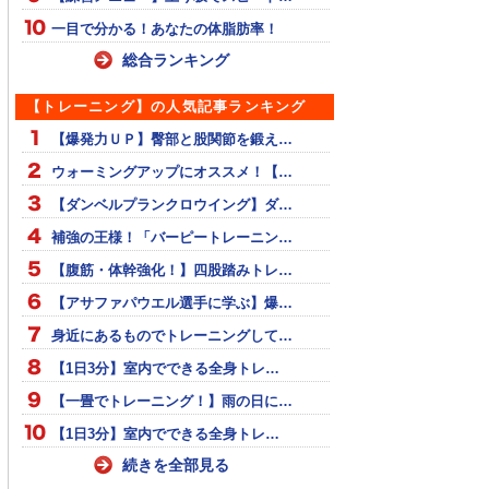
一目で分かる！あなたの体脂肪率！
総合ランキング
【トレーニング】の人気記事ランキング
【爆発力ＵＰ】臀部と股関節を鍛え…
ウォーミングアップにオススメ！【…
【ダンベルプランクロウイング】ダ…
補強の王様！「バーピートレーニン…
【腹筋・体幹強化！】四股踏みトレ…
【アサファパウエル選手に学ぶ】爆…
身近にあるものでトレーニングして…
【1日3分】室内でできる全身トレ…
【一畳でトレーニング！】雨の日に…
【1日3分】室内でできる全身トレ…
続きを全部見る