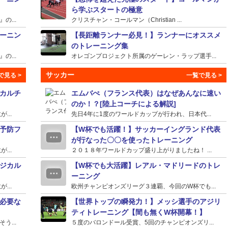
ら学ぶスタートの極意
...
クリスチャン・コールマン（Christian ...
ーニン
【長距離ランナー必見！】ランナーにオススメ
のトレーニング集
...
オレゴンプロジェクト所属のゲーレン・ラップ選手...
サッカー
カルチ
エムバぺ（フランス代表）はなぜあんなに速い
のか！？[陸上コーチによる解説]
...
先日4年に1度のワールドカップが行われ、日本代...
予防フ
【W杯でも活躍！】サッカーイングランド代表
が行なった〇〇を使ったトレーニング
...
２０１８年ワールドカップ盛り上がりましたね！ ...
ジカル
【W杯でも大活躍】レアル・マドリードのトレ
ーニング
...
欧州チャンピオンズリーグ３連覇、今回のW杯でも...
必要な
【世界トップの瞬発力！】メッシ選手のアジリ
ティトレーニング【間も無くW杯開幕！】
...
５度のバロンドール受賞、5回のチャンピオンズリ...