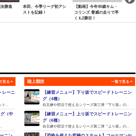
準決勝進
本田、今季リーグ初アシ
【動画】今年40歳キム・
天龍
ストを記録！
コリンズ 脅威の走りで早
む」
くも2勝目！
陸上競技
トレーニ
【練習メニュー】下り坂でスピードトレーニン
グ（4種）
...
自主練や部活で使えるシリーズ第三弾『下り坂』の...
ング（中
【練習メニュー】上り坂でスピードトレーニン
グ（6種）
.
自主練や部活で使えるシリーズ第二弾『上り坂』の...
ーニン
【恐怖を超えた究極のスタート】コールマンか