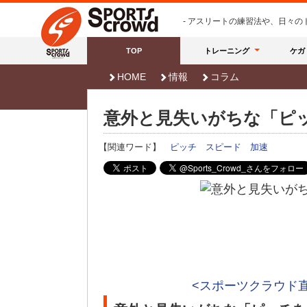
- アスリートの練習法や、日々
TOP
トレーニング
ケガ
HOME
情報
コラム
意外と見失いがちな「ピ
【関連ワード】
ピッチ
スピード
加速
<スポーツクラウド