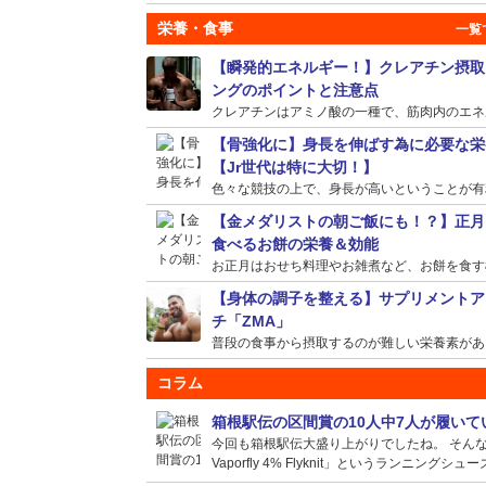
栄養・食事
【瞬発的エネルギー！】クレアチン摂取
ングのポイントと注意点
クレアチンはアミノ酸の一種で、筋肉内のエネルギ
【骨強化に】身長を伸ばす為に必要な栄
【Jr世代は特に大切！】
色々な競技の上で、身長が高いということが有利に
【金メダリストの朝ご飯にも！？】正月
食べるお餅の栄養＆効能
お正月はおせち料理やお雑煮など、お餅を食す機会
【身体の調子を整える】サプリメントア
チ「ZMA」
普段の食事から摂取するのが難しい栄養素がある場
コラム
箱根駅伝の区間賞の10人中7人が履い
今回も箱根駅伝大盛り上がりでしたね。 そんな選
Vaporfly 4% Flyknit」というランニングシュー