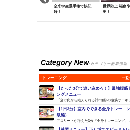
室伏 リオ五輪に挑戦かは
全米学生選手権で快記
世界陸上 福島
年明け判断
録！
出！
Category New
/カテゴリー新着情報
トレーニング
【たった3分で追い込める！】最強腹筋
ングメニュー
「全方向から鍛えられる計6種類の腹筋サーキット
【1日3分】室内でできる全身トレーニ
級編）
アスリートが考えた3分『全身トレーニング』 ..
【練習メニュー】下り坂でスピードトレ