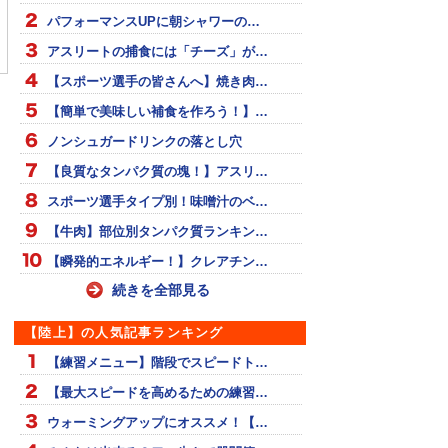
パフォーマンスUPに朝シャワーの…
「引退ロードを楽し
優勝の入江、集中のあま
ナンバーワン返り咲き誓
り・・・
う
アスリートの捕食には「チーズ」が…
【スポーツ選手の皆さんへ】焼き肉…
【簡単で美味しい補食を作ろう！】…
ノンシュガードリンクの落とし穴
【良質なタンパク質の塊！】アスリ…
スポーツ選手タイプ別！味噌汁のベ…
【牛肉】部位別タンパク質ランキン…
【瞬発的エネルギー！】クレアチン…
続きを全部見る
【陸上】の人気記事ランキング
【練習メニュー】階段でスピードト…
【最大スピードを高めるための練習…
ウォーミングアップにオススメ！【…