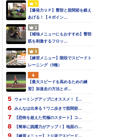
【爆発力ＵＰ】臀部と股関節を鍛え
あげる！【４ポイン…
【補強メニューにもおすすめ】臀部
筋を刺激するフロッ…
【練習メニュー】階段でスピードト
レーニング（9種）
【最大スピードを高めるための練
習】加速走の方法とポ…
ウォーミングアップにオススメ！【…
みんなは出来る？ワニ歩きで股関節…
【恐怖を超えた究極のスタート】コ…
【簡単に跳躍力がアップ！】地面の…
【練習メニュー】上り坂でスピード…