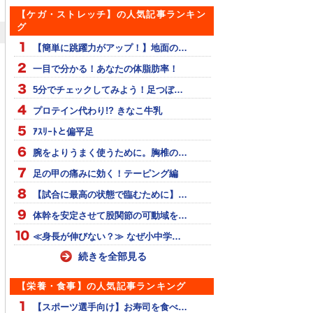
【ケガ・ストレッチ】の人気記事ランキン
グ
【簡単に跳躍力がアップ！】地面の…
一目で分かる！あなたの体脂肪率！
5分でチェックしてみよう！足つぼ…
プロテイン代わり!? きなこ牛乳
ｱｽﾘｰﾄと偏平足
腕をよりうまく使うために。胸椎の…
足の甲の痛みに効く！テーピング編
【試合に最高の状態で臨むために】…
体幹を安定させて股関節の可動域を…
≪身長が伸びない？≫ なぜ小中学…
続きを全部見る
【栄養・食事】の人気記事ランキング
【スポーツ選手向け】お寿司を食べ…