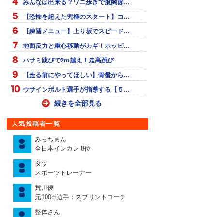
みんなは出来る？ワニ歩きで股関節…
【恐怖を超えた究極のスタート】コ…
【練習メニュー】上り坂でスピード…
地面反力と重心移動がカギ！ホッピ…
ハサミ跳びで2m越え！走高跳び
【走る前にやってほしい】骨盤から…
ウサインボルト選手が指導する【５…
続きを全部見る
人気投稿者一覧
みっちまん
全日本インカレ 8位
タツ
スポーツトレーナー
荒川優
元100m選手：スプリントコーチ
整体さん