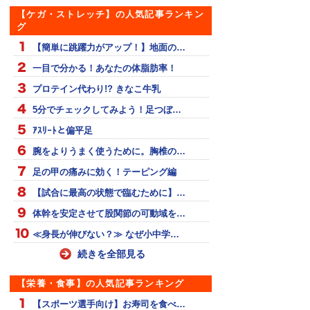
【ケガ・ストレッチ】の人気記事ランキン
グ
【簡単に跳躍力がアップ！】地面の…
一目で分かる！あなたの体脂肪率！
プロテイン代わり!? きなこ牛乳
5分でチェックしてみよう！足つぼ…
ｱｽﾘｰﾄと偏平足
腕をよりうまく使うために。胸椎の…
足の甲の痛みに効く！テーピング編
【試合に最高の状態で臨むために】…
体幹を安定させて股関節の可動域を…
≪身長が伸びない？≫ なぜ小中学…
続きを全部見る
【栄養・食事】の人気記事ランキング
【スポーツ選手向け】お寿司を食べ…