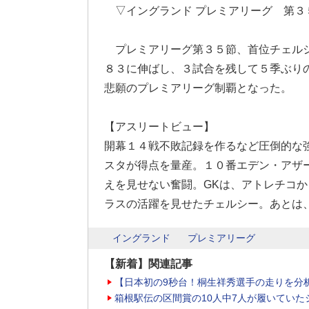
▽イングランド プレミアリーグ 第３
プレミアリーグ第３５節、首位チェルシ
８３に伸ばし、３試合を残して５季ぶり
悲願のプレミアリーグ制覇となった。
【アスリートビュー】
開幕１４戦不敗記録を作るなど圧倒的な
スタが得点を量産。１０番エデン・アザ
えを見せない奮闘。GKは、アトレチコ
ラスの活躍を見せたチェルシー。あとは
イングランド
プレミアリーグ
【新着】関連記事
【日本初の9秒台！桐生祥秀選手の走りを分
箱根駅伝の区間賞の10人中7人が履いていた