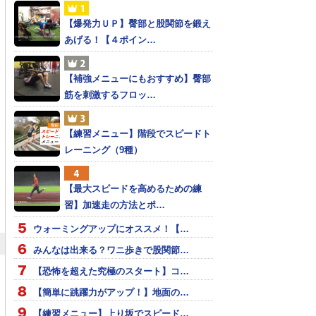
【爆発力ＵＰ】臀部と股関節を鍛え
あげる！【４ポイン…
【補強メニューにもおすすめ】臀部
筋を刺激するフロッ…
【練習メニュー】階段でスピードト
レーニング（9種）
【最大スピードを高めるための練
習】加速走の方法とポ…
ウォーミングアップにオススメ！【…
みんなは出来る？ワニ歩きで股関節…
【恐怖を超えた究極のスタート】コ…
【簡単に跳躍力がアップ！】地面の…
【練習メニュー】上り坂でスピード…