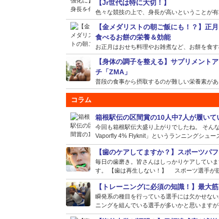
【Jr世代は特に大切！】
色々な競技の上で、身長が高いということが有利に
【金メダリストの朝ご飯にも！？】正月
食べるお餅の栄養＆効能
お正月はおせち料理やお雑煮など、お餅を食す機会
【身体の調子を整える】サプリメントア
チ「ZMA」
普段の食事から摂取するのが難しい栄養素がある場
コラム
箱根駅伝の区間賞の10人中7人が履い
今回も箱根駅伝大盛り上がりでしたね。 そんな選
Vaporfly 4% Flyknit」というランニングシュー
【歯のケアしてますか？】スポーツパフ
毎日の歯磨き。皆さんはしっかりケアしていま
す。 【歯は再生しない！】 スポーツ選手が筋
【トレーニングに必須の知識！】最大筋
瞬発系の種目を行っている選手には欠かせない
ニングを組んでいる選手が多いかと思いますが、