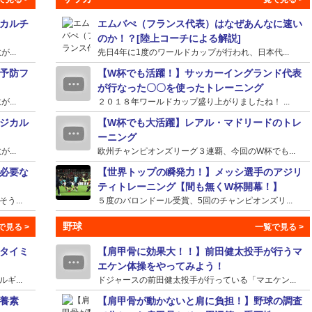
カルチ
エムバぺ（フランス代表）はなぜあんなに速い
のか！？[陸上コーチによる解説]
...
先日4年に1度のワールドカップが行われ、日本代...
予防フ
【W杯でも活躍！】サッカーイングランド代表
が行なった〇〇を使ったトレーニング
...
２０１８年ワールドカップ盛り上がりましたね！ ...
ジカル
【W杯でも大活躍】レアル・マドリードのトレ
ーニング
...
欧州チャンピオンズリーグ３連覇、今回のW杯でも...
必要な
【世界トップの瞬発力！】メッシ選手のアジリ
ティトレーニング【間も無くW杯開幕！】
...
５度のバロンドール受賞、5回のチャンピオンズリ...
野球
タイミ
【肩甲骨に効果大！！】前田健太投手が行うマ
エケン体操をやってみよう！
...
ドジャースの前田健太投手が行っている「マエケン...
養素
【肩甲骨が動かないと肩に負担！】野球の調査