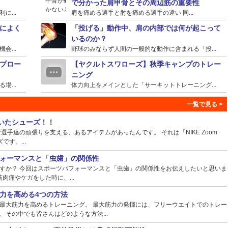
で分かった肩甲骨とその周辺筋の重要性
...
肩を痛める選手と肘を痛める選手の違い 同...
によく
「投げる」動作中、肩の内部では何が起こって
いるのか？
...
野球のみならず人間の一般的な動作に含まれる「投...
プロー
【ヤクルトスワローズ】秋季キャンプのトレー
ニング
...
体力向上をメインとした「サーキットトレーニング...
ていたシューズ！！
手達の頑張りを支える、あるアイテムがあったんです。 それは「NIKE Zoom
ズです。...
ォーマンスと「虫歯」の関係性
すか？ 今回はスポーツパフォーマンスと「虫歯」の関係性をお伝えしたいと思いま
肉痛やケガをした時に、...
力を高める4つの方法
最大筋力を高めるトレーニング。 最大筋力の発揮には、フリーウエイトでのトレー
その中でも皆さんはどのような方法...