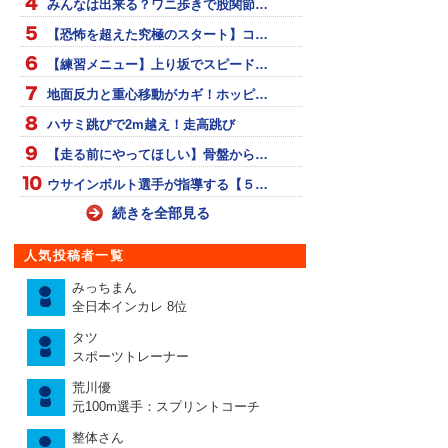
みんなは出来る？ワニ歩きで股関節…
【恐怖を超えた究極のスタート】コ…
【練習メニュー】上り坂でスピード…
地面反力と重心移動がカギ！ホッピ…
ハサミ跳びで2m越え！走高跳び
【走る前にやってほしい】骨盤から…
ウサインボルト選手が指導する【５…
続きを全部見る
人気投稿者一覧
みっちまん
全日本インカレ 8位
タツ
スポーツトレーナー
荒川優
元100m選手：スプリントコーチ
整体さん