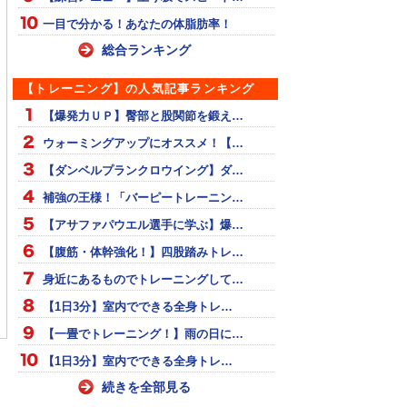
一目で分かる！あなたの体脂肪率！
総合ランキング
【トレーニング】の人気記事ランキング
【爆発力ＵＰ】臀部と股関節を鍛え…
ウォーミングアップにオススメ！【…
【ダンベルプランクロウイング】ダ…
補強の王様！「バーピートレーニン…
【アサファパウエル選手に学ぶ】爆…
【腹筋・体幹強化！】四股踏みトレ…
身近にあるものでトレーニングして…
今季初先発！
【陸上女子400ｍ】執念の
【リオ 女子１００ｍ】
【1日3分】室内でできる全身トレ…
フィニッシュ！！”ヘッド
者はジャマイカのトンプ
スライディング”で金！
ソン！！！
【一畳でトレーニング！】雨の日に…
【1日3分】室内でできる全身トレ…
続きを全部見る