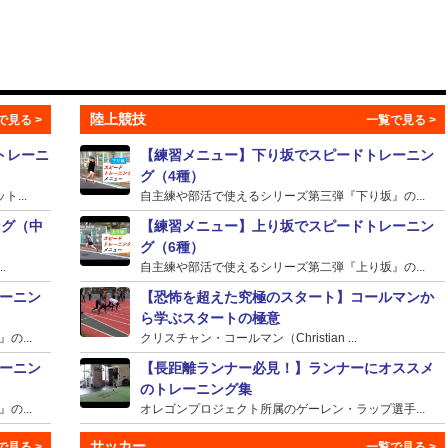
陸上競技
トレーニ
【練習メニュー】下り坂でスピードトレーニン
グ（4種）
...
自主練や部活で使えるシリーズ第三弾『下り坂』の...
ング（中
【練習メニュー】上り坂でスピードトレーニン
グ（6種）
.
自主練や部活で使えるシリーズ第二弾『上り坂』の...
ーニン
【恐怖を超えた究極のスタート】コールマンか
ら学ぶスタートの極意
...
クリスチャン・コールマン（Christian ...
ーニン
【長距離ランナー必見！】ランナーにオススメ
のトレーニング集
...
オレゴンプロジェクト所属のゲーレン・ラップ選手...
サッカー