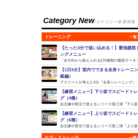
Category New
/カテゴリー新着情報
トレーニング
【たった3分で追い込める！】最強腹筋
ングメニュー
「全方向から鍛えられる計6種類の腹筋サーキット
【1日3分】室内でできる全身トレーニ
級編）
アスリートが考えた3分『全身トレーニング』 ..
【練習メニュー】下り坂でスピードトレ
グ（4種）
自主練や部活で使えるシリーズ第三弾『下り坂』の
【練習メニュー】上り坂でスピードトレ
グ（6種）
自主練や部活で使えるシリーズ第二弾『上り坂』の
ケガ・ストレッチ