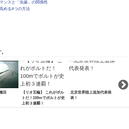
マンスと「虫歯」の関係性
高める4つの方法
す。
種目
【リオ五輪】 これがボル
北京世界陸上追加代表発
長友
トだ！100mでボルトが史
表！
上初３連覇！