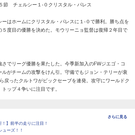
５節 チェルシー１-０クリスタル・パレス
ーはホームにクリスタル・パレスに１-０で勝利。勝ち点を
の５度目の優勝を決めた。モウリーニョ監督は復帰２年目で
強さでリーグ優勝を果たした。今季新加入のFWジエゴ・コ
ールがチームの攻撃をけん引。守備でもジョン・テリーが衰
から戻ったクルトワがビックセーブを連発。攻守にワールドク
、トップ４争いに注目です。
さらに見る
析！】前半の走りに注目！
シューズ！！