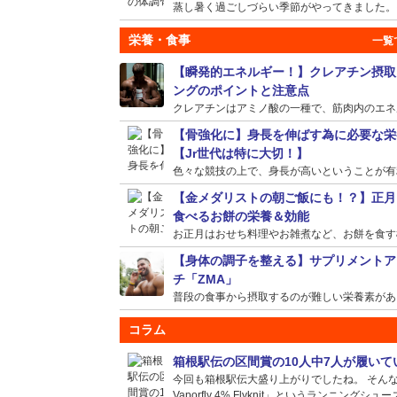
蒸し暑く過ごしづらい季節がやってきました。そう
栄養・食事
【瞬発的エネルギー！】クレアチン摂取
ングのポイントと注意点
クレアチンはアミノ酸の一種で、筋肉内のエネルギ
【骨強化に】身長を伸ばす為に必要な栄
【Jr世代は特に大切！】
色々な競技の上で、身長が高いということが有利に
【金メダリストの朝ご飯にも！？】正月
食べるお餅の栄養＆効能
お正月はおせち料理やお雑煮など、お餅を食す機会
【身体の調子を整える】サプリメントア
チ「ZMA」
普段の食事から摂取するのが難しい栄養素がある場
コラム
箱根駅伝の区間賞の10人中7人が履い
今回も箱根駅伝大盛り上がりでしたね。 そんな選
Vaporfly 4% Flyknit」というランニングシュー