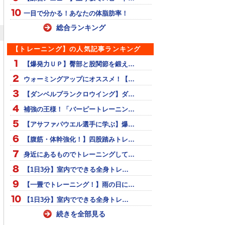
一目で分かる！あなたの体脂肪率！
総合ランキング
【トレーニング】の人気記事ランキング
【爆発力ＵＰ】臀部と股関節を鍛え…
ウォーミングアップにオススメ！【…
【ダンベルプランクロウイング】ダ…
補強の王様！「バーピートレーニン…
【アサファパウエル選手に学ぶ】爆…
【腹筋・体幹強化！】四股踏みトレ…
身近にあるものでトレーニングして…
【1日3分】室内でできる全身トレ…
【一畳でトレーニング！】雨の日に…
【1日3分】室内でできる全身トレ…
続きを全部見る