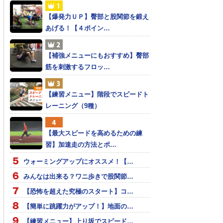
【爆発力ＵＰ】臀部と股関節を鍛え
あげる！【４ポイン…
【補強メニューにもおすすめ】臀部
筋を刺激するフロッ…
【練習メニュー】階段でスピードト
レーニング（9種）
【最大スピードを高めるための練
習】加速走の方法とポ…
ウォーミングアップにオススメ！【…
みんなは出来る？ワニ歩きで股関節…
【恐怖を超えた究極のスタート】コ…
【簡単に跳躍力がアップ！】地面の…
【練習メニュー】上り坂でスピード…