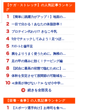
【ケガ・ストレッチ】の人気記事ランキン
グ
ンスディスクを使っ
イチローの柔軟性
【小学生】下半身の使い
習
方
【簡単に跳躍力がアップ！】地面の…
一目で分かる！あなたの体脂肪率！
プロテイン代わり!? きなこ牛乳
5分でチェックしてみよう！足つぼ…
ｱｽﾘｰﾄと偏平足
腕をよりうまく使うために。胸椎の…
足の甲の痛みに効く！テーピング編
【試合に最高の状態で臨むために】…
体幹を安定させて股関節の可動域を…
≪身長が伸びない？≫ なぜ小中学…
続きを全部見る
【栄養・食事】の人気記事ランキング
【スポーツ選手向け】お寿司を食べ…