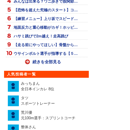
みんなは出来る？ワニ歩きで股関節…
【恐怖を超えた究極のスタート】コ…
【練習メニュー】上り坂でスピード…
地面反力と重心移動がカギ！ホッピ…
ハサミ跳びで2m越え！走高跳び
【走る前にやってほしい】骨盤から…
ウサインボルト選手が指導する【５…
続きを全部見る
人気投稿者一覧
みっちまん
全日本インカレ 8位
タツ
スポーツトレーナー
荒川優
元100m選手：スプリントコーチ
整体さん