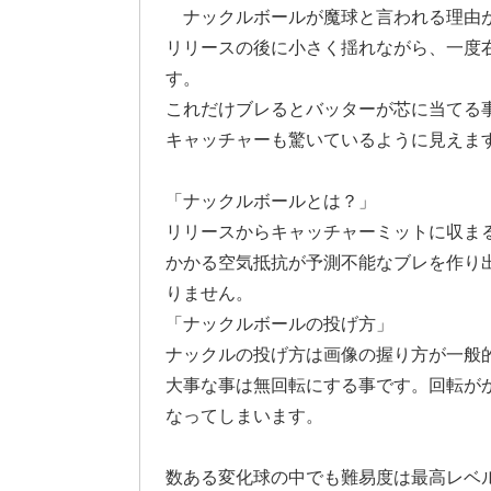
ナックルボールが魔球と言われる理由
リリースの後に小さく揺れながら、一度
す。
これだけブレるとバッターが芯に当てる
キャッチャーも驚いているように見えま
「ナックルボールとは？」
リリースからキャッチャーミットに収ま
かかる空気抵抗が予測不能なブレを作り
りません。
「ナックルボールの投げ方」
ナックルの投げ方は画像の握り方が一般
大事な事は無回転にする事です。回転が
なってしまいます。
数ある変化球の中でも難易度は最高レベ