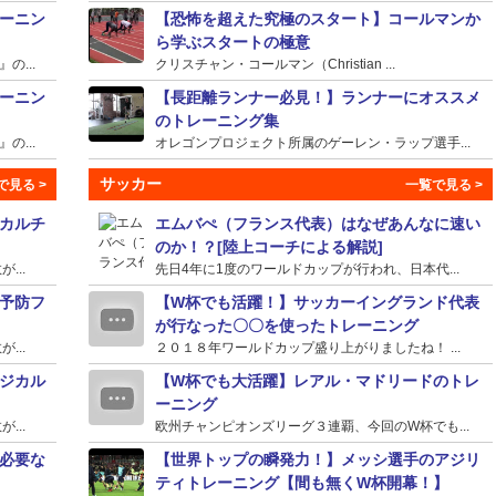
ーニン
【恐怖を超えた究極のスタート】コールマンか
ら学ぶスタートの極意
...
クリスチャン・コールマン（Christian ...
ーニン
【長距離ランナー必見！】ランナーにオススメ
のトレーニング集
...
オレゴンプロジェクト所属のゲーレン・ラップ選手...
サッカー
カルチ
エムバぺ（フランス代表）はなぜあんなに速い
のか！？[陸上コーチによる解説]
...
先日4年に1度のワールドカップが行われ、日本代...
予防フ
【W杯でも活躍！】サッカーイングランド代表
が行なった〇〇を使ったトレーニング
...
２０１８年ワールドカップ盛り上がりましたね！ ...
ジカル
【W杯でも大活躍】レアル・マドリードのトレ
ーニング
...
欧州チャンピオンズリーグ３連覇、今回のW杯でも...
必要な
【世界トップの瞬発力！】メッシ選手のアジリ
ティトレーニング【間も無くW杯開幕！】