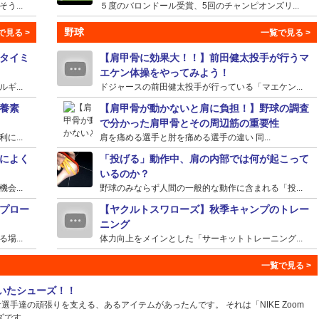
...
５度のバロンドール受賞、5回のチャンピオンズリ...
野球
タイミ
【肩甲骨に効果大！！】前田健太投手が行うマ
エケン体操をやってみよう！
...
ドジャースの前田健太投手が行っている「マエケン...
養素
【肩甲骨が動かないと肩に負担！】野球の調査
で分かった肩甲骨とその周辺筋の重要性
...
肩を痛める選手と肘を痛める選手の違い 同...
によく
「投げる」動作中、肩の内部では何が起こって
いるのか？
...
野球のみならず人間の一般的な動作に含まれる「投...
プロー
【ヤクルトスワローズ】秋季キャンプのトレー
ニング
...
体力向上をメインとした「サーキットトレーニング...
ていたシューズ！！
手達の頑張りを支える、あるアイテムがあったんです。 それは「NIKE Zoom
ズです。...