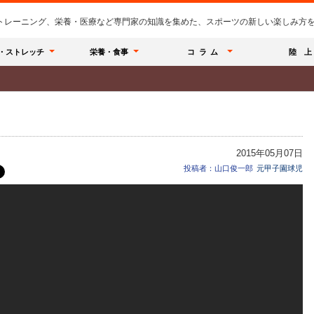
のトレーニング、栄養・医療など専門家の知識を集めた、スポーツの新しい楽しみ方を提
・ストレッチ
栄養・食事
コラム
陸 上
2015年05月07日
投稿者：山口俊一郎
元甲子園球児