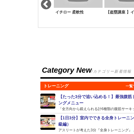
下半身筋力アップ＆可動
イチロー 柔軟性
【盗塁講座 】
域アップ
Category New
/カテゴリー新着情報
トレーニング
【たった3分で追い込める！】最強腹筋
ングメニュー
「全方向から鍛えられる計6種類の腹筋サーキット
【1日3分】室内でできる全身トレーニ
級編）
アスリートが考えた3分『全身トレーニング』 ..