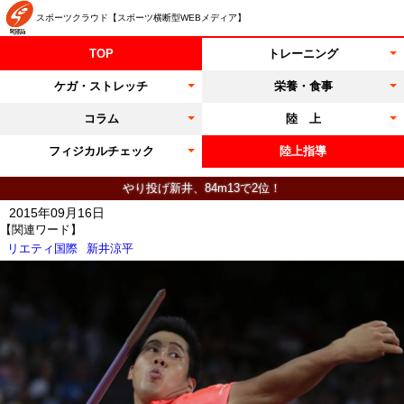
スポーツクラウド【スポーツ横断型WEBメディア】
TOP
トレーニング
ケガ・ストレッチ
栄養・食事
コラム
陸 上
フィジカルチェック
陸上指導
やり投げ新井、84m13で2位！
2015年09月16日
【関連ワード】
リエティ国際
新井涼平