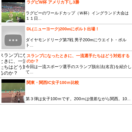
ラグビW杯 アメリカ下し3勝
ラグビーのワールドカップ（Ｗ杯）イングランド大会は
１１日...
DL(ニューヨーク)200mにボルト出場！
ダイヤモンドリーグ第7戦 男子200mにウエイト・ボル
ト...
スランプになったときに、一流選手たちはどう対処する
のか？
今回は一流スポーツ選手のスランプ脱出法(名言)を紹介し
て...
関東・関西IC女子100ｍ比較
第３弾は女子100ｍです。200ｍは僅差ながら関西。10...