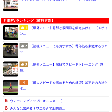
月間PVランキング【随時更新】
【爆発力ＵＰ】臀部と股関節を鍛えあげる！【４ポイ
ン…
【補強メニューにもおすすめ】臀部筋を刺激するフロ
ッ…
【練習メニュー】階段でスピードトレーニング（9
種）
【最大スピードを高めるための練習】加速走の方法と
ポ…
ウォーミングアップにオススメ！【…
みんなは出来る？ワニ歩きで股関節…