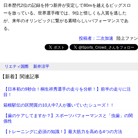
日本歴代2位の記録を持つ新井が安定して80mを越えるビッグスロ
ーを放っている。世界選手権では、9位と惜しくも入賞を逃した
が、来年のオリンピックに繋がる素晴らしいパフォーマンスであ
る。
投稿者：二次加速
陸上ファン
リエティ国際
新井涼平
【新着】関連記事
【日本初の9秒台！桐生祥秀選手の走りを分析！】前半の走りに注
目！
箱根駅伝の区間賞の10人中7人が履いていたシューズ！！
【歯のケアしてますか？】スポーツパフォーマンスと「虫歯」の関
係性
【トレーニングに必須の知識！】最大筋力を高める4つの方法