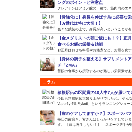
ングのポイントと注意点
クレアチンはアミノ酸の一種で、筋肉内のエネルギ
【骨強化に】身長を伸ばす為に必要な栄
【Jr世代は特に大切！】
色々な競技の上で、身長が高いということが有利に
【金メダリストの朝ご飯にも！？】正月
食べるお餅の栄養＆効能
お正月はおせち料理やお雑煮など、お餅を食す機会
【身体の調子を整える】サプリメントア
チ「ZMA」
普段の食事から摂取するのが難しい栄養素がある場
コラム
箱根駅伝の区間賞の10人中7人が履い
今回も箱根駅伝大盛り上がりでしたね。 そんな選
Vaporfly 4% Flyknit」というランニングシュー
【歯のケアしてますか？】スポーツパフ
毎日の歯磨き。皆さんはしっかりケアしていま
す。 【歯は再生しない！】 スポーツ選手が筋