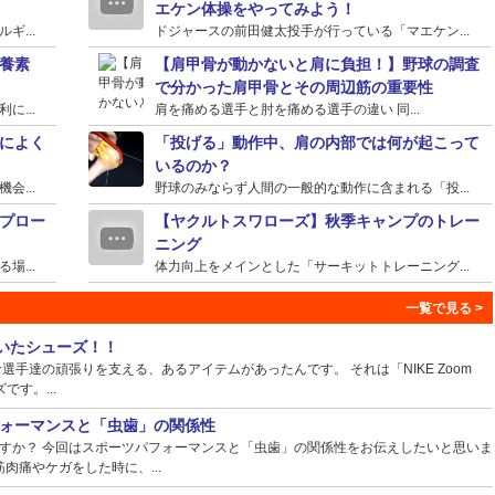
エケン体操をやってみよう！
...
ドジャースの前田健太投手が行っている「マエケン...
養素
【肩甲骨が動かないと肩に負担！】野球の調査
で分かった肩甲骨とその周辺筋の重要性
...
肩を痛める選手と肘を痛める選手の違い 同...
によく
「投げる」動作中、肩の内部では何が起こって
いるのか？
...
野球のみならず人間の一般的な動作に含まれる「投...
プロー
【ヤクルトスワローズ】秋季キャンプのトレー
ニング
...
体力向上をメインとした「サーキットトレーニング...
ていたシューズ！！
手達の頑張りを支える、あるアイテムがあったんです。 それは「NIKE Zoom
ズです。...
ォーマンスと「虫歯」の関係性
すか？ 今回はスポーツパフォーマンスと「虫歯」の関係性をお伝えしたいと思いま
肉痛やケガをした時に、...