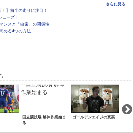
さらに見る
析！】前半の走りに注目！
シューズ！！
マンスと「虫歯」の関係性
高める4つの方法
す。
？
国立競技場 解体作業始ま
ゴールデンエイジの真実
サッ
る
事件