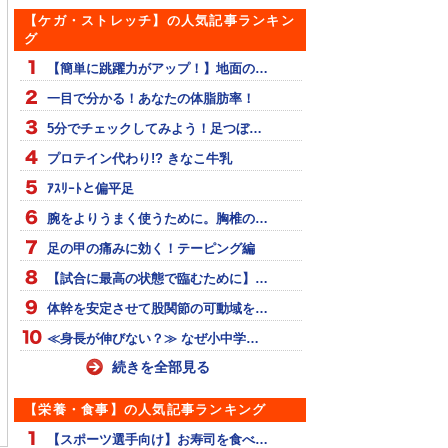
【ケガ・ストレッチ】の人気記事ランキン
グ
【簡単に跳躍力がアップ！】地面の…
一目で分かる！あなたの体脂肪率！
5分でチェックしてみよう！足つぼ…
プロテイン代わり!? きなこ牛乳
ｱｽﾘｰﾄと偏平足
腕をよりうまく使うために。胸椎の…
足の甲の痛みに効く！テーピング編
【試合に最高の状態で臨むために】…
体幹を安定させて股関節の可動域を…
≪身長が伸びない？≫ なぜ小中学…
続きを全部見る
カーでまた噛みつき
世界リレー 日本男子4継
これが世界チャンプ！テ
【栄養・食事】の人気記事ランキング
発生
予選
イラーの7歩助走
【スポーツ選手向け】お寿司を食べ…