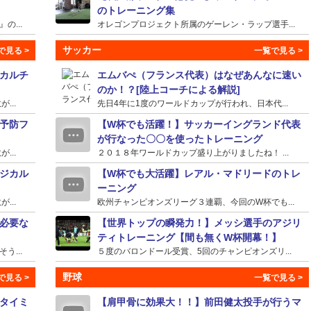
のトレーニング集
...
オレゴンプロジェクト所属のゲーレン・ラップ選手...
サッカー
カルチ
エムバぺ（フランス代表）はなぜあんなに速い
のか！？[陸上コーチによる解説]
...
先日4年に1度のワールドカップが行われ、日本代...
予防フ
【W杯でも活躍！】サッカーイングランド代表
が行なった〇〇を使ったトレーニング
...
２０１８年ワールドカップ盛り上がりましたね！ ...
ジカル
【W杯でも大活躍】レアル・マドリードのトレ
ーニング
...
欧州チャンピオンズリーグ３連覇、今回のW杯でも...
必要な
【世界トップの瞬発力！】メッシ選手のアジリ
ティトレーニング【間も無くW杯開幕！】
...
５度のバロンドール受賞、5回のチャンピオンズリ...
野球
タイミ
【肩甲骨に効果大！！】前田健太投手が行うマ