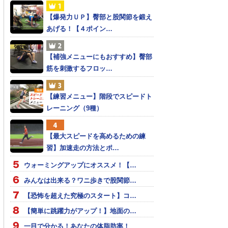
【爆発力ＵＰ】臀部と股関節を鍛え
あげる！【４ポイン…
【補強メニューにもおすすめ】臀部
筋を刺激するフロッ…
【練習メニュー】階段でスピードト
レーニング（9種）
【最大スピードを高めるための練
習】加速走の方法とポ…
ウォーミングアップにオススメ！【…
みんなは出来る？ワニ歩きで股関節…
【恐怖を超えた究極のスタート】コ…
【簡単に跳躍力がアップ！】地面の…
一目で分かる！あなたの体脂肪率！