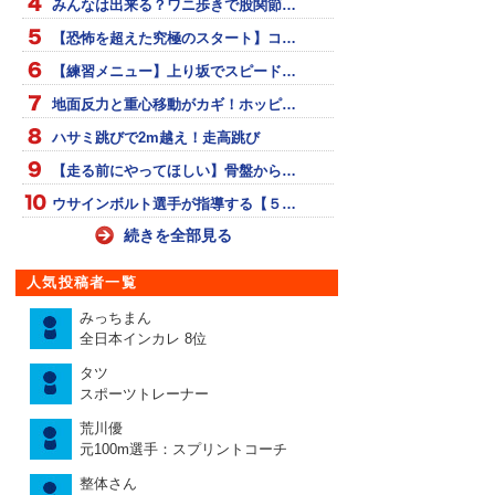
みんなは出来る？ワニ歩きで股関節…
【恐怖を超えた究極のスタート】コ…
【練習メニュー】上り坂でスピード…
地面反力と重心移動がカギ！ホッピ…
ハサミ跳びで2m越え！走高跳び
【走る前にやってほしい】骨盤から…
ウサインボルト選手が指導する【５…
続きを全部見る
人気投稿者一覧
みっちまん
全日本インカレ 8位
タツ
スポーツトレーナー
荒川優
元100m選手：スプリントコーチ
整体さん