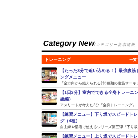
Category New
/カテゴリー新着情報
トレーニング
【たった3分で追い込める！】最強腹筋
ングメニュー
「全方向から鍛えられる計6種類の腹筋サーキット
【1日3分】室内でできる全身トレーニ
級編）
アスリートが考えた3分『全身トレーニング』 ..
【練習メニュー】下り坂でスピードトレ
グ（4種）
自主練や部活で使えるシリーズ第三弾『下り坂』の
【練習メニュー】上り坂でスピードトレ