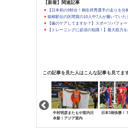
【新着】関連記事
【日本初の9秒台！桐生祥秀選手の走りを分
箱根駅伝の区間賞の10人中7人が履いていた
【歯のケアしてますか？】スポーツパフォー
【トレーニングに必須の知識！】最大筋力を
この記事を見た人はこんな記事も見てま
サンフレッチェ広島ベス
中村明彦またもや室内日
日本3発快勝！
ト４進出！クラブＷ杯２
本新！アジア室内
０１５